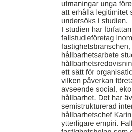
utmaningar unga föret
att erhålla legitimite
undersöks i studien.
I studien har författa
fallstudieföretag ino
fastighetsbranschen,
hållbarhetsarbete st
hållbarhetsredovisnin
ett sätt för organisati
vilken påverkan föret
avseende social, ek
hållbarhet. Det har 
semistrukturerad inte
hållbarhetschef Karina
ytterligare empiri. Fa
fastighetsbolag som 