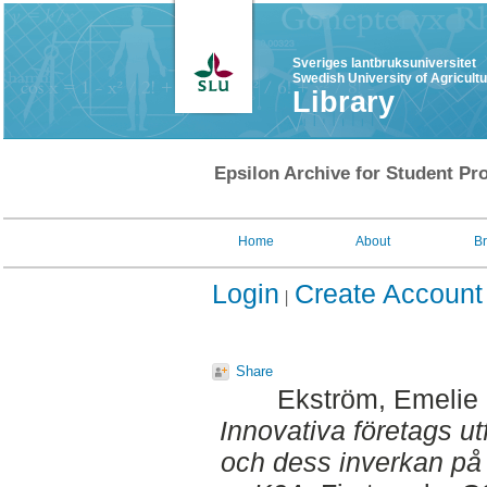
Sveriges lantbruksuniversitet
Swedish University of Agricult
Library
Epsilon Archive for Student Pro
Home
About
B
Login
Create Account
Share
Ekström, Emelie
Innovativa företags u
och dess inverkan på l