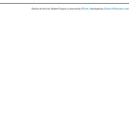
Epsilon Archive for Student Projects is
powored by
EPrints 3
developed by
School of Electronics an