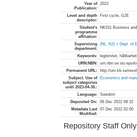
Year of
2022
Publication:
Level and depth
First cycle, G2E
descriptor:
Student's
NK011 Business and
programme
affiliation:
Supervising
(NL, NJ) > Dept. of
department:
Keywords:
legitimitet, hållbarhe
URN:NBN:
urn:nbn:se:slu:epsil
Permanent URL:
http://urn.kb.se/res
Subject. Use of
Economics and man
subject categories
until 2023-04-30.:
Language:
Swedish
Deposited On:
06 Dec 2022 08:32
Metadata Last
07 Dec 2022 02:00
Modified:
Repository Staff Onl