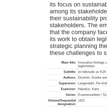
its focus on sustainab
among its stakeholder
their sustainability pr
stakeholders. The em
that the company fac
its work to obtain leg
strategic planning t
these challenges to 
Main title:
Innovativa företags 
legitimiteten
Subtitle:
en fallstudie av K2A
Authors:
Ekström, Emelie
an
Supervisor:
Langendahl, Per-And
Examiner:
Hakelius, Karin
Series:
Examensarbete / SLU
Volume/Sequential
1421
designation: