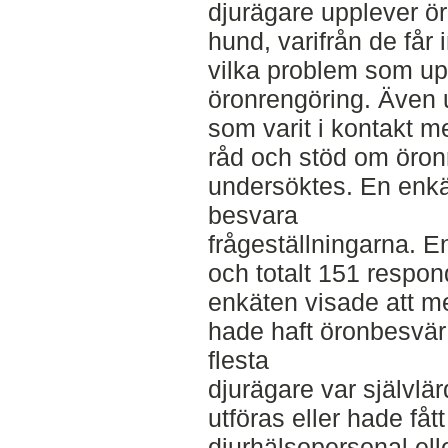
djurägare upplever ö
hund, varifrån de får
vilka problem som u
öronrengöring. Även 
som varit i kontakt m
råd och stöd om öron
undersöktes. En enkät
besvara
frågeställningarna. 
och totalt 151 respon
enkäten visade att 
hade haft öronbesvä
flesta
djurägare var självlä
utföras eller hade fåt
djurhälsopersonal elle