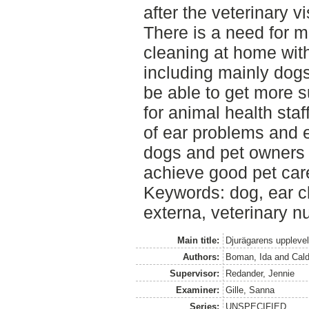
after the veterinary vis
There is a need for m
cleaning at home with
including mainly dogs
be able to get more 
for animal health st
of ear problems and 
dogs and pet owners 
achieve good pet car
Keywords: dog, ear cl
externa, veterinary n
Main title:
Djurägarens uppleve
Authors:
Boman, Ida
and
Cal
Supervisor:
Redander, Jennie
Examiner:
Gille, Sanna
Series:
UNSPECIFIED