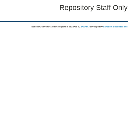
Repository Staff Onl
Epsilon Archive for Student Projects is
powored by
EPrints 3
developed by
School of Electronics an