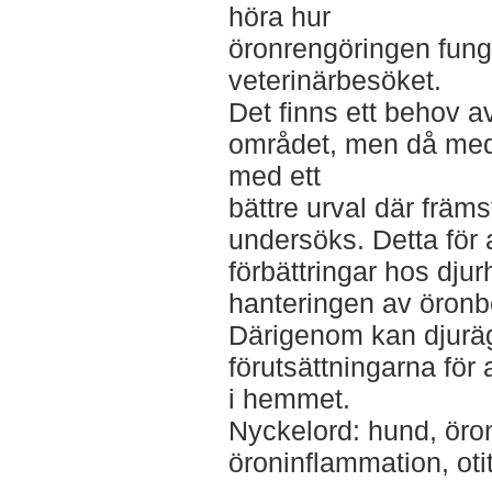
höra hur
öronrengöringen fun
veterinärbesöket.
Det finns ett behov a
området, men då med 
med ett
bättre urval där frä
undersöks. Detta för a
förbättringar hos dju
hanteringen av öronb
Därigenom kan djurä
förutsättningarna för
i hemmet.
Nyckelord: hund, öron
öroninflammation, oti