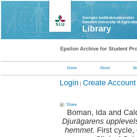
Sveriges lantbruksuniversitet
Swedish University of Agricult
Library
Epsilon Archive for Student Pro
Home
About
B
Login
Create Account
Share
Boman, Ida
and
Cal
Djurägarens upplevel
hemmet.
First cycle,