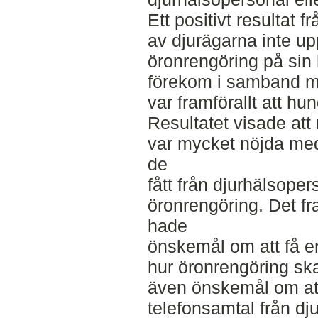
Ett positivt resultat 
av djurägarna inte u
öronrengöring på sin
förekom i samband m
var framförallt att hun
Resultatet visade att
var mycket nöjda med
de
fått från djurhälsope
öronrengöring. Det f
hade
önskemål om att få 
hur öronrengöring sk
även önskemål om att
telefonsamtal från dj