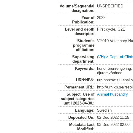
Volume/Sequential
UNSPECIFIED
designation:
Year of
2022
Publication:
Level and depth
First cycle, G2E
descriptor:
Student's
VY010 Veterinary N
programme
affiliation:
Supervising
(VH) > Dept. of Clini
department:
Keywords:
hund, öronrengöring, 
djuromvårdnad
URN:NBN:
urn:nbn:se:slu:epsil
Permanent URL:
http://urn.kb.se/res
Subject. Use of
Animal husbandry
subject categories
until 2023-04-30.:
Language:
Swedish
Deposited On:
02 Dec 2022 11:15
Metadata Last
03 Dec 2022 02:00
Modified: