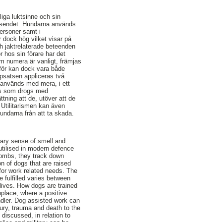
iga luktsinne och sin
väsendet. Hundarna används
personer samt i
r dock hög vilket visar på
och jaktrelaterade beteenden
 hos sin förare har det
m numera är vanligt, främjas
tför kan dock vara både
ppsatsen appliceras två
ch används med mera, i ett
ats som drogs med
ttning att de, utöver att de
. Utilitarismen kan även
hundarna från att ta skada.
inary sense of smell and
 utilised in modern defence
bombs, they track down
on of dogs that are raised
s for work related needs. The
 fulfilled varies between
y lives. How dogs are trained
nplace, where a positive
andler. Dog assisted work can
jury, trauma and death to the
 discussed, in relation to