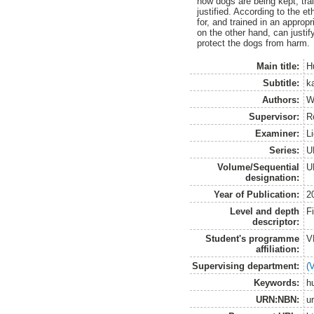
how dogs are being kept, tra
justified. According to the et
for, and trained in an approp
on the other hand, can justif
protect the dogs from harm.
Main title:
H
Subtitle:
k
Authors:
W
Supervisor:
R
Examiner:
L
Series:
U
Volume/Sequential
U
designation:
Year of Publication:
2
Level and depth
F
descriptor:
Student's programme
V
affiliation:
Supervising department:
(
Keywords:
hu
URN:NBN:
u