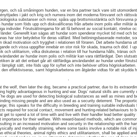
argen, och så småningom hunden, var en bra partner tack vare sitt utomordentl
utnyttjades i jakt och krig och numera inom det moderna försvaret och rätts
ra biologiska substanser och minor, spåra upp brottsmisstänkta och försvunna 
hundar som föds upp och diskvalificeras från arbete inom polis eller militär ä
iga individer. Förutsättningarna för att få behovet av social kontakt, rörelse 
n länder. Generellt kan sägas att hundar som spenderar mycket tid med och bor
änas har stor betydelse för deras välfärd. Med belöningsbaserade metoder, so
 ökad motivation och trygghet i relationen till föraren. Det arbete hundarna u
gande och vissa uppgifter innebär en stor risk för skada, trauma och död. I u
etik och utilitarism, vilka diskuteras i relation till hur hundarna hålls, tränas o
nvändandet av hundar inom polis och militär kan vara rättfärdigat. Den sluts
etiken är att det enbart går att rättfärdiga användandet av hundar under förutsä
t lämpligt sätt, inte föds upp för syftet och inte behöver utföra högriskarbeten
att den effektiviseras, samt högriskarbetena om åtgärder vidtas för att skydda 
,
 the wolf, then later the dog, became a practical partner, due to its extraord
being highly advantageous in hunting and war. Dogs’ natural skills are currently
 The dogs are used for detecting biological substances as well as mines and 
finding missing people and are also used as a security deterrent. The proporti
rge; this speaks for the difficulty in breeding and training suitable individual
cts required for social contact, movement and hunting-related behaviours to be
t get to spend a lot of time with and live with their handler lead better qualit
ant importance for their welfare. With reward-based methods, which are commo
sulting in an increased motivation and security in the relationship with the h
ysically and mentally straining, where some tasks involve a notable risk of in
wo ethical theories, animal rights ethics and utilitarianism, shall be applied and