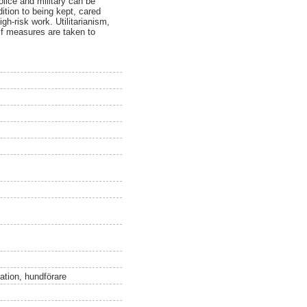
olice and military can be
dition to being kept, cared
gh-risk work. Utilitarianism,
 if measures are taken to
lation, hundförare