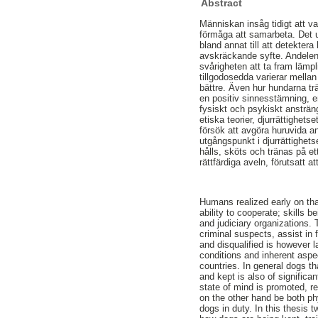
Abstract
Människan insåg tidigt att v
förmåga att samarbeta. Det 
bland annat till att detekte
avskräckande syfte. Andelen 
svårigheten att ta fram lämpl
tillgodosedda varierar mella
bättre. Även hur hundarna tr
en positiv sinnesstämning, en
fysiskt och psykiskt ansträn
etiska teorier, djurrättighets
försök att avgöra huruvida a
utgångspunkt i djurrättighets
hålls, sköts och tränas på et
rättfärdiga aveln, förutsatt 
Humans realized early on that
ability to cooperate; skills 
and judiciary organizations.
criminal suspects, assist in 
and disqualified is however la
conditions and inherent aspe
countries. In general dogs tha
and kept is also of signific
state of mind is promoted, re
on the other hand be both ph
dogs in duty. In this thesis t