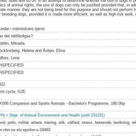
ined, used and so on, in an attempt to determine whether the use of dogs in p
hics of animal rights, the use of dogs can only be justified provided that, in ad
riate manner, they are not being bred for this purpose and should not perform hi
y breeding dogs, provided it is made more efficient, as well as high-risk work,
undar i människans tjänst
an det rättfärdigas?
ahlin, Mikaela
öcklinsberg, Helena
and
Åsbjer, Elina
idfors, Lena
NSPECIFIED
NSPECIFIED
022
irst cycle, G2E
K006 Companion and Sports Animals - Bachelor's Programme, 180.0hp
VH) > Dept. of Animal Environment and Health (until 231231)
nd, polis, militär, arbete, träning, etik, välfärd, stress, beteende, berikning, re
rn:nbn:se:slu:epsilon-s-18482