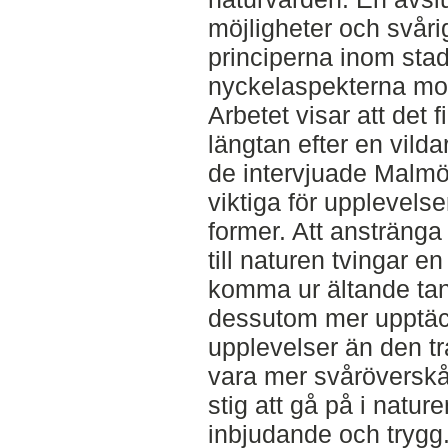
möjligheter och svåri
principerna inom sta
nyckelaspekterna mot
Arbetet visar att det 
längtan efter en vild
de intervjuade Malmö
viktiga för upplevelse
former. Att ansträng
till naturen tvingar e
komma ur ältande tan
dessutom mer upptäc
upplevelser än den tr
vara mer svåröverskå
stig att gå på i natur
inbjudande och trygg