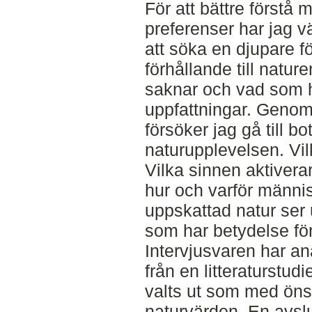
För att bättre förstå
preferenser har jag v
att söka en djupare f
förhållande till natur
saknar och vad som h
uppfattningar. Genom 
försöker jag gå till b
naturupplevelsen. Vil
Vilka sinnen aktiver
hur och varför männis
uppskattad natur ser 
som har betydelse fö
Intervjusvaren har an
från en litteraturstud
valts ut som med öns
naturvärden. En avslu