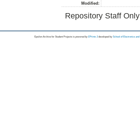
Modified:
Repository Staff Onl
Epsilon Archive for Student Projects is
powored by
EPrints 3
developed by
School of Electronics an