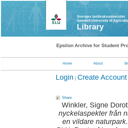
Sveriges lantbruksuniversitet
Swedish University of Agricult
Library
Epsilon Archive for Student Pro
Home
About
B
Login
Create Account
Share
Winkler, Signe Doro
nyckelaspekter från n
en vildare naturpark.