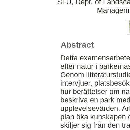
SLU, Dept. of Landsca
Manageme
Abstract
Detta examensarbete 
efter natur i parkern
Genom litteraturstudi
intervjuer, platsbesö
hur berättelser om na
beskriva en park med 
upplevelsevärden. Arb
plan öka kunskapen om
skiljer sig från den tr