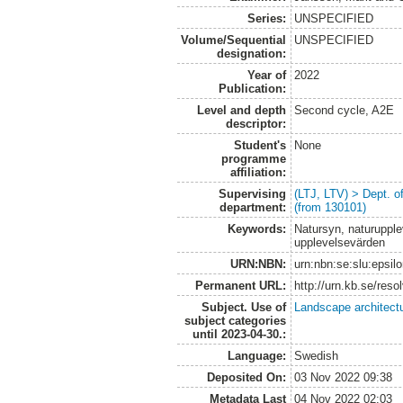
Series:
UNSPECIFIED
Volume/Sequential
UNSPECIFIED
designation:
Year of
2022
Publication:
Level and depth
Second cycle, A2E
descriptor:
Student's
None
programme
affiliation:
Supervising
(LTJ, LTV) > Dept. 
department:
(from 130101)
Keywords:
Natursyn, naturupple
upplevelsevärden
URN:NBN:
urn:nbn:se:slu:epsil
Permanent URL:
http://urn.kb.se/res
Subject. Use of
Landscape architect
subject categories
until 2023-04-30.:
Language:
Swedish
Deposited On:
03 Nov 2022 09:38
Metadata Last
04 Nov 2022 02:03