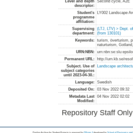
Level and depth
Second cycle, A2E
descriptor:
Student's
LY002 Landscape Ar
programme
affiliation:
Supervising
(LTJ, LTV) > Dept. 
department:
(from 130101)
Keywords:
turism, överturism, 
naturturism, Gotland
URN:NBN:
urn:nbn:se:slu:epsil
Permanent URL:
http://urn.kb.se/res
Subject. Use of
Landscape architect
subject categories
until 2023-04-30.:
Language:
Swedish
Deposited On:
03 Nov 2022 09:32
Metadata Last
04 Nov 2022 02:02
Modified:
Repository Staff Onl
Epsilon Archive for Student Projects is
powored by
EPrints 3
developed by
School of Electronics an