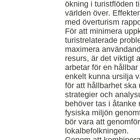
ökning i turistflöden ti
världen över. Effekte
med överturism rappo
För att minimera up
turistrelaterade prob
maximera användande
resurs, är det viktigt 
arbetar för en hållbar
enkelt kunna ursilja
för att hållbarhet sk
strategier och analys
behöver tas i åtanke 
fysiska miljön genom
bör vara att genomföra
lokalbefolkningen.
Genom att kombinera e