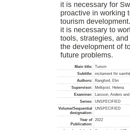
it is necessary for S
proactive in working 
tourism development
it is necessary to wo
tools, strategies, a
the development of to
future problems.
Main title:
Turism
Subtitle:
incitament för samhäl
Authors:
Rangford, Elin
Supervisor:
Mellqvist, Helena
Examiner:
Larsson, Anders
an
Series:
UNSPECIFIED
Volume/Sequential
UNSPECIFIED
designation:
Year of
2022
Publication: