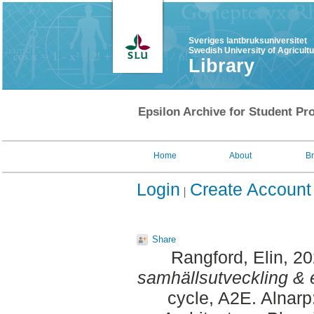
Sveriges lantbruksuniversitet
Swedish University of Agricult
Library
Epsilon Archive for Student Pro
Home
About
B
Login
Create Account
Share
Rangford, Elin
, 2
samhällsutveckling & e
cycle, A2E. Alnar