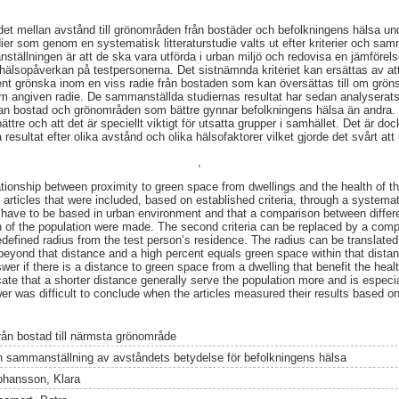
det mellan avstånd till grönområden från bostäder och befolkningens hälsa un
er som genom en systematisk litteraturstudie valts ut efter kriterier och samm
tällningen är att de ska vara utförda i urban miljö och redovisa en jämförelse
älsopåverkan på testpersonerna. Det sistnämnda kriteriet kan ersättas av at
ent grönska inom en viss radie från bostaden som kan översättas till om grön
nom angiven radie. De sammanställda studiernas resultat har sedan analyserats
an bostad och grönområden som bättre gynnar befolkningens hälsa än andra. Re
ättre och att det är speciellt viktigt för utsatta grupper i samhället. Det är do
 resultat efter olika avstånd och olika hälsofaktorer vilket gjorde det svårt att
,
tionship between proximity to green space from dwellings and the health of th
articles that were included, based on established criteria, through a systemati
les have to be based in urban environment and that a comparison between diffe
h of the population were made. The second criteria can be replaced by a comp
edefined radius from the test person’s residence. The radius can be translated
eyond that distance and a high percent equals green space within that distan
wer if there is a distance to green space from a dwelling that benefit the heal
cate that a shorter distance generally serve the population more and is especia
er was difficult to conclude when the articles measured their results based on
rån bostad till närmsta grönområde
n sammanställning av avståndets betydelse för befolkningens hälsa
ohansson, Klara