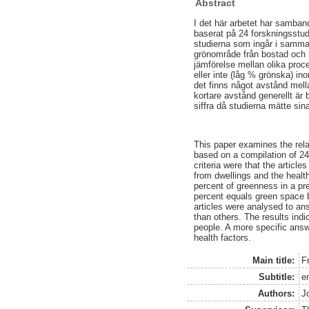
Abstract
I det här arbetet har samban
baserat på 24 forskningsstudi
studierna som ingår i sammans
grönområde från bostad och h
jämförelse mellan olika proc
eller inte (låg % grönska) i
det finns något avstånd mell
kortare avstånd generellt är b
siffra då studierna mätte sina
This paper examines the rela
based on a compilation of 24 
criteria were that the artic
from dwellings and the healt
percent of greenness in a pr
percent equals green space b
articles were analysed to ans
than others. The results indi
people. A more specific answ
health factors.
Main title:
F
Subtitle:
e
Authors:
J