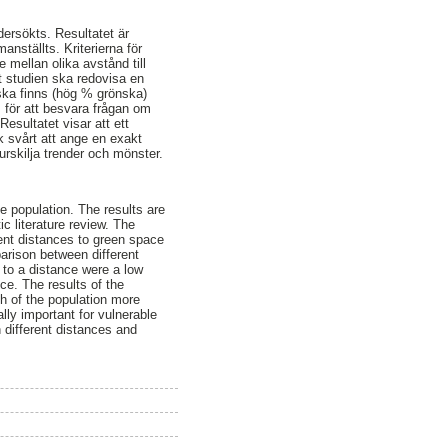
dersökts. Resultatet är
anställts. Kriterierna för
 mellan olika avstånd till
t studien ska redovisa en
ska finns (hög % grönska)
 för att besvara frågan om
sultatet visar att ett
ck svårt att ange en exakt
 urskilja trender och mönster.
e population. The results are
c literature review. The
rent distances to green space
arison between different
 to a distance were a low
ce. The results of the
th of the population more
lly important for vulnerable
 different distances and