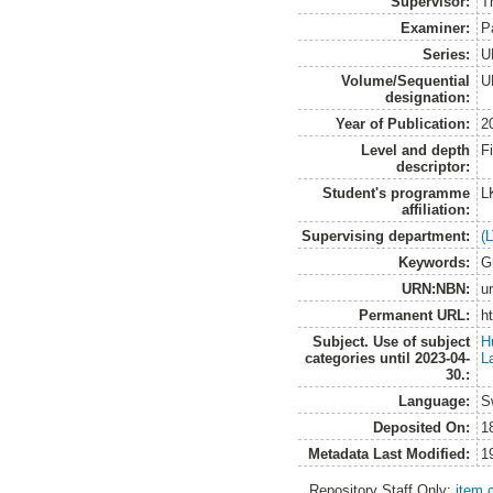
Supervisor:
T
Examiner:
P
Series:
U
Volume/Sequential
U
designation:
Year of Publication:
2
Level and depth
F
descriptor:
Student's programme
L
affiliation:
Supervising department:
(
Keywords:
G
URN:NBN:
u
Permanent URL:
h
Subject. Use of subject
H
categories until 2023-04-
L
30.:
Language:
S
Deposited On:
1
Metadata Last Modified:
1
Repository Staff Only:
item 