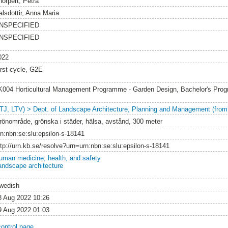
horpert, Petra
alsdottir, Anna Maria
NSPECIFIED
NSPECIFIED
022
irst cycle, G2E
K004 Horticultural Management Programme - Garden Design, Bachelor's Pr
LTJ, LTV) > Dept. of Landscape Architecture, Planning and Management (from
rönområde, grönska i städer, hälsa, avstånd, 300 meter
rn:nbn:se:slu:epsilon-s-18141
ttp://urn.kb.se/resolve?urn=urn:nbn:se:slu:epsilon-s-18141
uman medicine, health, and safety
andscape architecture
wedish
8 Aug 2022 10:26
9 Aug 2022 01:03
control page