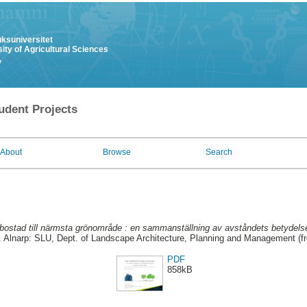
uksuniversitet
ity of Agricultural Sciences
y
udent Projects
About
Browse
Search
bostad till närmsta grönområde : en sammanställning av avståndets betydelse
. Alnarp: SLU, Dept. of Landscape Architecture, Planning and Management (f
PDF
858kB