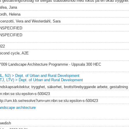
tt gestaltningsförslag för Bergas stadsdelsnod med fokus på en ökad trygghet
afea, Jana
ordh, Helena
icenzotti, Vera
and
Westerdahl, Sara
NSPECIFIED
NSPECIFIED
022
econd cycle, A2E
Y009 Landscape Architecture Programme - Uppsala 300 HEC
NL, NJ) > Dept. of Urban and Rural Development
LTJ, LTV) > Dept. of Urban and Rural Development
andskapsarkitektur, trygghet, säkerhet, brottsförebyggande arbete, gestaltning
rn:nbn:se:slu:epsilon-s-500423
ttp://urn.kb.se/resolve?urn=urn:nbn:se:slu:epsilon-s-500423
andscape architecture
wedish