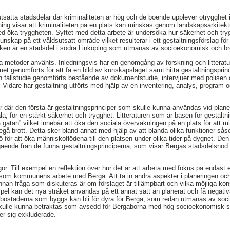
tsatta stadsdelar där kriminaliteten är hög och de boende upplever otrygghet i
skning visar att kriminaliteten på en plats kan minskas genom landskapsarkitek
ed öka tryggheten. Syftet med detta arbete är undersöka hur säkerhet och try
nskap på ett våldsutsatt område vilket resulterar i ett gestaltningsförslag fö
ilken är en stadsdel i södra Linköping som utmanas av socioekonomisk och bro
lika metoder använts. Inledningsvis har en genomgång av forskning och littera
met genomförts för att få en bild av kunskapsläget samt hitta gestaltningsprin
n fallstudie genomförts bestående av dokumentstudie, intervjuer med polisen 
idare har gestaltning utförts med hjälp av en inventering, analys, program 
ar där den första är gestaltningsprinciper som skulle kunna användas vid plane
a, för en stärkt säkerhet och trygghet. Litteraturen som är basen för gestaltn
 gatan” vilket innebär att öka den sociala övervakningen på en plats för att m
egå brott. Detta sker bland annat med hjälp av att blanda olika funktioner s
jö för att öka människoflödena till den platsen under olika tider på dygnet. Den
tgående från de funna gestaltningsprinciperna, som visar Bergas stadsdelsnod i
ågor. Till exempel en reflektion över hur det är att arbeta med fokus på endast
såsom kommunens arbete med Berga. Att ta in andra aspekter i planeringen oc
nnan fråga som diskuteras är om förslaget är tillämpbart och vilka möjliga 
pel kan det nya stråket användas på ett annat sätt än planerat och få negat
bostäderna som byggs kan bli för dyra för Berga, som redan utmanas av so
 skulle kunna betraktas som avsedd för Bergaborna med hög socioekonomisk s
r sig exkluderade.
,