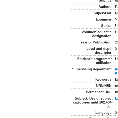
Subtitle:
e
Authors:
R
Supervisor:
N
Examiner:
V
Series:
U
Volume/Sequential
U
designation:
Year of Publication:
2
Level and depth
S
descriptor:
Student's programme
L
affiliation:
Supervising department:
(
(
Keywords:
l
URN:NBN:
u
Permanent URL:
h
Subject. Use of subject
L
categories until 2023-04-
30.:
Language:
S