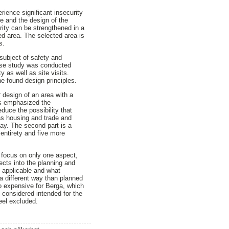
ience significant insecurity
e and the design of the
rity can be strengthened in a
ed area. The selected area is
s.
 subject of safety and
 case study was conducted
 as well as site visits.
e found design principles.
r design of an area with a
has emphasized the
duce the possibility that
as housing and trade and
day. The second part is a
 entirety and five more
 a focus on only one aspect,
ects into the planning and
s applicable and what
 different way than planned
o expensive for Berga, which
 considered intended for the
eel excluded.