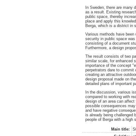
In Sweden, there are many di
as a result. Existing resear
public space, thereby increas
place and apply this knowledg
Berga, which is a district i
Various methods have been use
security in public space was 
consisting of a document stud
Furthermore, a design propos
The result consists of two pa
similar scale, for enhanced s
importance of the concept "ey
perpetrators dare to commit 
creating an attractive outdoo
design proposal made on the 
detailed plans of important p
In the discussion, various is
compared to working with rea
design of an area can affect
possible consequences may a
and have negative consequen
is already being challenged 
people of Berga with a high 
Main title:
St