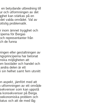
 en betydande utbredning till
tur och utformningen av det
gghet kan stärkas på en
r det valda området. Val av
ttslig problematik.
tur inom ämnet trygghet och
ciperna för Bergas
och representanter från
och de funna
ringen eller gestaltningen av
ingsprinciperna har betonat
inska möjligheten att
åsom bostäder och handel och
 andra delen är ett
 sin helhet samt fem utsnitt
 en aspekt, jämfört med att
h utformningen av ett område
konsekvenser som kan uppstå
iva konsekvenser på Berga.
cioekonomiska problem och
tatus och att de med låg