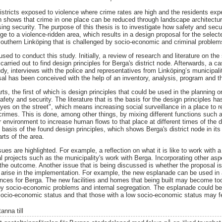
stricts exposed to violence where crime rates are high and the residents exper
ch shows that crime in one place can be reduced through landscape architectur
ing security. The purpose of this thesis is to investigate how safety and secu
e to a violence-ridden area, which results in a design proposal for the select
n southern Linköping that is challenged by socio-economic and criminal problem
d to conduct this study. Initially, a review of research and literature on the
carried out to find design principles for Berga's district node. Afterwards, a
y, interviews with the police and representatives from Linköping’s municipality
al has been conceived with the help of an inventory, analysis, program and th
rts, the first of which is design principles that could be used in the planning o
afety and security. The literature that is the basis for the design principles 
es on the street", which means increasing social surveillance in a place to re
crimes. This is done, among other things, by mixing different functions such 
r environment to increase human flows to that place at different times of the 
basis of the found design principles, which shows Berga's district node in its
arts of the area.
sues are highlighted. For example, a reflection on what it is like to work with
l projects such as the municipality's work with Berga. Incorporating other asp
 the outcome. Another issue that is being discussed is whether the proposal i
rise in the implementation. For example, the new esplanade can be used in a
ces for Berga. The new facilities and homes that being built may become to
by socio-economic problems and internal segregation. The esplanade could be
socio-economic status and that those with a low socio-economic status may f
anna till