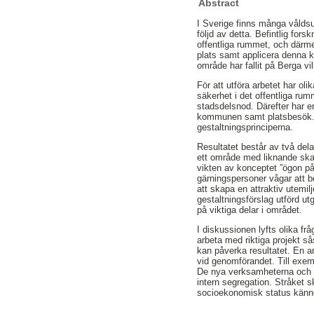
Abstract
I Sverige finns många våldsu
följd av detta. Befintlig for
offentliga rummet, och därm
plats samt applicera denna ku
område har fallit på Berga v
För att utföra arbetet har o
säkerhet i det offentliga rum
stadsdelsnod. Därefter har e
kommunen samt platsbesök. V
gestaltningsprinciperna.
Resultatet består av två del
ett område med liknande skal
vikten av konceptet ”ögon på
gärningspersoner vågar att b
att skapa en attraktiv utemil
gestaltningsförslag utförd u
på viktiga delar i området.
I diskussionen lyfts olika fr
arbeta med riktiga projekt 
kan påverka resultatet. En a
vid genomförandet. Till exem
De nya verksamheterna och 
intern segregation. Stråket
socioekonomisk status känne