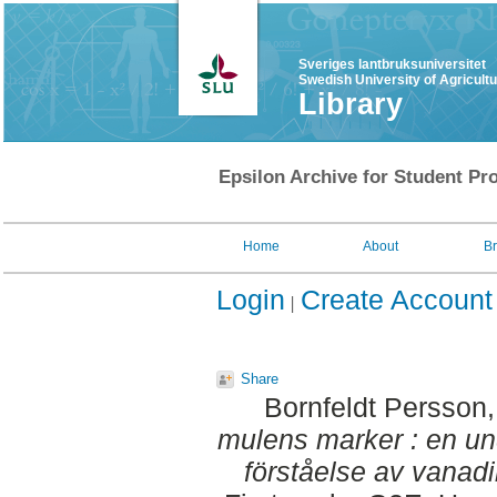
Sveriges lantbruksuniversitet
Swedish University of Agricult
Library
Epsilon Archive for Student Pro
Home
About
B
Login
Create Account
Share
Bornfeldt Persson,
mulens marker : en un
förståelse av vanad