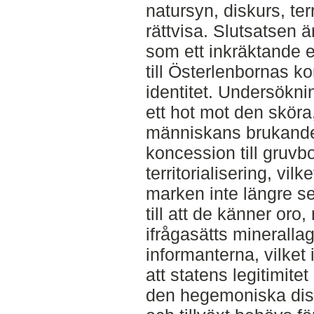
natursyn, diskurs, te
rättvisa. Slutsatsen 
som ett inkräktande e
till Österlenbornas k
identitet. Undersökn
ett hot mot den skör
människans brukande
koncession till gruvbo
territorialisering, vilk
marken inte längre se
till att de känner oro
ifrågasätts mineralla
informanterna, vilket
att statens legitimitet
den hegemoniska disk