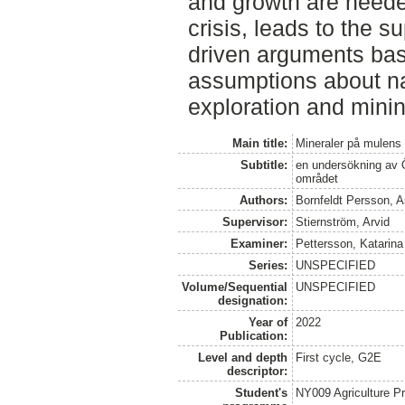
and growth are neede
crisis, leads to the s
driven arguments base
assumptions about na
exploration and minin
Main title:
Mineraler på mulens
Subtitle:
en undersökning av Ö
området
Authors:
Bornfeldt Persson, A
Supervisor:
Stiernström, Arvid
Examiner:
Pettersson, Katarina
Series:
UNSPECIFIED
Volume/Sequential
UNSPECIFIED
designation:
Year of
2022
Publication:
Level and depth
First cycle, G2E
descriptor:
Student's
NY009 Agriculture 