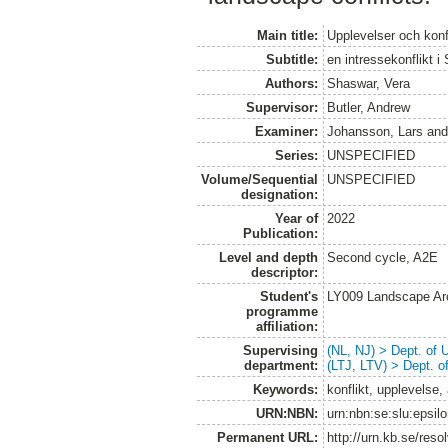
Main title:
Upplevelser och konf
Subtitle:
en intressekonflikt 
Authors:
Shaswar, Vera
Supervisor:
Butler, Andrew
Examiner:
Johansson, Lars
an
Series:
UNSPECIFIED
Volume/Sequential
UNSPECIFIED
designation:
Year of
2022
Publication:
Level and depth
Second cycle, A2E
descriptor:
Student's
LY009 Landscape Ar
programme
affiliation:
Supervising
(NL, NJ) > Dept. of
department:
(LTJ, LTV) > Dept. 
Keywords:
konflikt, upplevelse, 
URN:NBN:
urn:nbn:se:slu:epsil
Permanent URL:
http://urn.kb.se/res