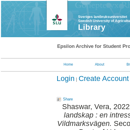
Sveriges lantbruksuniversitet
Swedish University of Agricult
Library
Epsilon Archive for Student Pro
Home
About
B
Login
Create Account
Share
Shaswar, Vera
, 202
landskap : en intres
Vildmarksvägen.
Secon