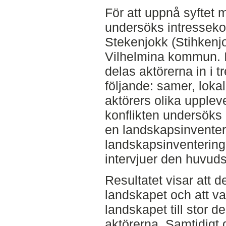
För att uppnå syftet 
undersöks intressekon
Stekenjokk (Stihkenj
Vilhelmina kommun. I
delas aktörerna in i 
följande: samer, loka
aktörers olika upplev
konflikten undersöks 
en landskapsinventer
landskapsinventering
intervjuer den huvud
Resultatet visar att d
landskapet och att va
landskapet till stor de
aktörerna. Samtidigt 