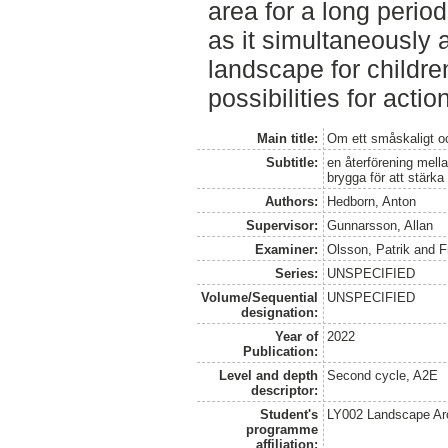
area for a long period
as it simultaneously a
landscape for childre
possibilities for act
Main title:
Om ett småskaligt oc
Subtitle:
en återförening mel
brygga för att stärk
Authors:
Hedborn, Anton
Supervisor:
Gunnarsson, Allan
Examiner:
Olsson, Patrik
and
F
Series:
UNSPECIFIED
Volume/Sequential
UNSPECIFIED
designation:
Year of
2022
Publication:
Level and depth
Second cycle, A2E
descriptor:
Student's
LY002 Landscape Ar
programme
affiliation: