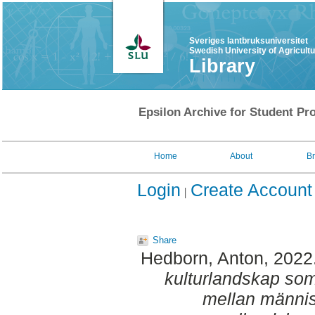
Sveriges lantbruksuniversitet
Swedish University of Agricult
Library
Epsilon Archive for Student Pro
Home
About
B
Login
Create Account
Share
Hedborn, Anton
, 2022
kulturlandskap som 
mellan männi