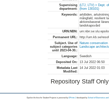
Supervising
(LTJ, LTV) > Dept. 
department:
(from 130101)
Keywords:
artdöden, artutrotni
mångfald, resilient l
aktionsbaserat läran
landskapsvård
URN:NBN:
urn:nbn:se:slu:epsil
Permanent URL:
http://urn.kb.se/res
Subject. Use of
Nature conservation
subject categories
Landscape architect
until 2023-04-30.:
Language:
Swedish
Deposited On:
13 Jul 2022 06:50
Metadata Last
14 Jul 2022 01:03
Modified:
Repository Staff Onl
Epsilon Archive for Student Projects is
powored by
EPrints 3
developed by
School of Electronics an