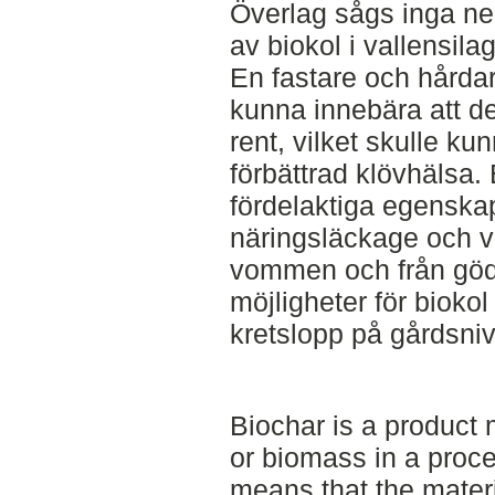
Överlag sågs inga neg
av biokol i vallensilag
En fastare och hårdar
kunna innebära att det 
rent, vilket skulle kun
förbättrad klövhälsa.
fördelaktiga egenskap
näringsläckage och v
vommen och från göd
möjligheter för biokol 
kretslopp på gårdsniv
Biochar is a product
or biomass in a proce
means that the materi