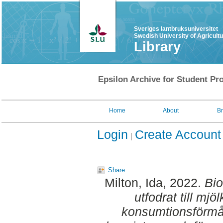
Sveriges lantbruksuniversitet
Swedish University of Agricult
Library
Epsilon Archive for Student Pro
Home
About
B
Login
Create Account
Share
Milton, Ida
, 2022.
Bio
utfodrat till mjö
konsumtionsförmåg