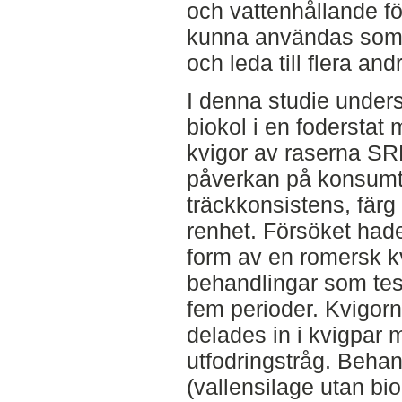
och vattenhållande f
kunna användas som til
och leda till flera and
I denna studie unders
biokol i en foderstat m
kvigor av raserna SR
påverkan på konsumt
träckkonsistens, färg
renhet. Försöket had
form av en romersk kv
behandlingar som test
fem perioder. Kvigorna
delades in i kvigpar 
utfodringstråg. Beh
(vallensilage utan bi