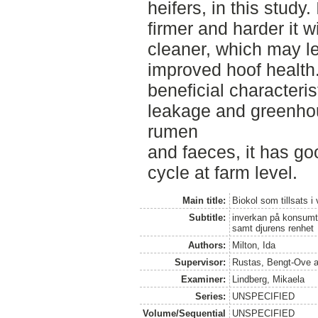
heifers, in this study.
firmer and harder it w
cleaner, which may l
improved hoof health
beneficial characteris
leakage and greenho
rumen
and faeces, it has goo
cycle at farm level.
Main title:
Biokol som tillsats i 
Subtitle:
inverkan på konsumt
samt djurens renhet
Authors:
Milton, Ida
Supervisor:
Rustas, Bengt-Ove
a
Examiner:
Lindberg, Mikaela
Series:
UNSPECIFIED
Volume/Sequential
UNSPECIFIED