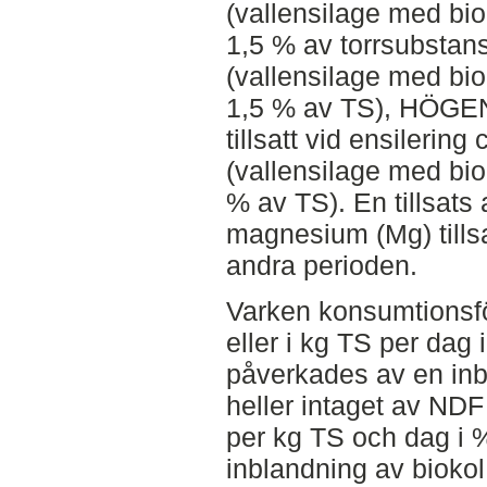
(vallensilage med biok
1,5 % av torrsubstan
(vallensilage med biok
1,5 % av TS), HÖGEN
tillsatt vid ensileri
(vallensilage med biok
% av TS). En tillsats
magnesium (Mg) tillsa
andra perioden.
Varken konsumtionsf
eller i kg TS per dag 
påverkades av en inbl
heller intaget av NDF
per kg TS och dag i 
inblandning av biokol