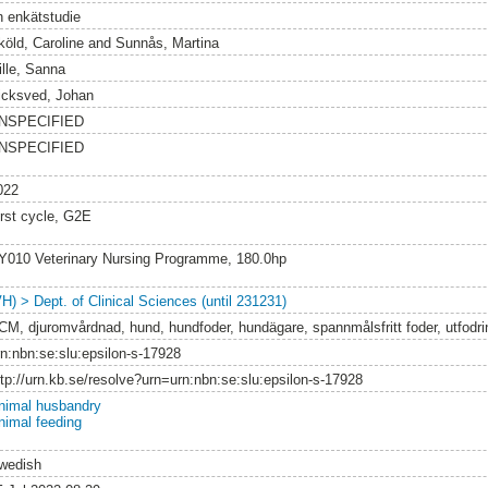
n enkätstudie
köld, Caroline
and
Sunnås, Martina
ille, Sanna
icksved, Johan
NSPECIFIED
NSPECIFIED
022
irst cycle, G2E
Y010 Veterinary Nursing Programme, 180.0hp
VH) > Dept. of Clinical Sciences (until 231231)
CM, djuromvårdnad, hund, hundfoder, hundägare, spannmålsfritt foder, utfodri
rn:nbn:se:slu:epsilon-s-17928
ttp://urn.kb.se/resolve?urn=urn:nbn:se:slu:epsilon-s-17928
nimal husbandry
nimal feeding
wedish