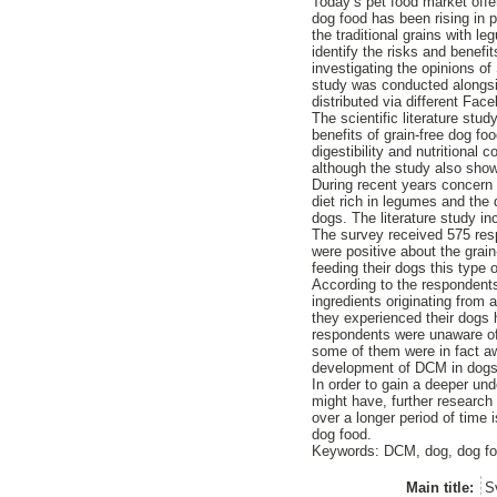
Today’s pet food market offe
dog food has been rising in p
the traditional grains with l
identify the risks and benefit
investigating the opinions of
study was conducted alongs
distributed via different Fa
The scientific literature st
benefits of grain-free dog fo
digestibility and nutritional 
although the study also showe
During recent years concern 
diet rich in legumes and the
dogs. The literature study in
The survey received 575 res
were positive about the grain
feeding their dogs this type 
According to the respondents
ingredients originating from
they experienced their dogs 
respondents were unaware of 
some of them were in fact aw
development of DCM in dogs 
In order to gain a deeper und
might have, further research
over a longer period of time i
dog food.
Keywords: DCM, dog, dog food
Main title:
S