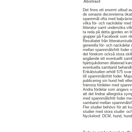
Abstract
Det finns ett enormt utbud a
de senaste decennierna ökat i
spannmål ofta med baljväxter 
vilka för- och nackdelar med
litteratur samt undersöka vil
ta reda på detta gjordes en 
grupper på Facebook som rik
Resultatet från litteraturstu
generella för- och nackdelar 
mellan spannmålsfritt foder 
det förekom också stora skil
angående ett eventuellt samb
hjärtsjukdomen dilaterad kar
eventuella samband behandlad
Enkätstudien erhöll 575 svar 
till spannmålsfritt foder. Maj
publicering sin hund helt ell
främsta fördelen med spannmål
Andra fördelar som angavs v
att det lindrar allergiska s
med spannmålsfritt foder men
samband mellan spannmålsfr
Fler studier behövs för att 
studier med stora studie- oc
Nyckelord: DCM, hund, hundfo