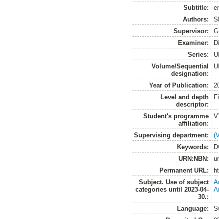
Subtitle:
e
Authors:
S
Supervisor:
G
Examiner:
D
Series:
U
Volume/Sequential
U
designation:
Year of Publication:
2
Level and depth
F
descriptor:
Student's programme
V
affiliation:
Supervising department:
(
Keywords:
D
URN:NBN:
u
Permanent URL:
h
Subject. Use of subject
A
categories until 2023-04-
A
30.:
Language:
S