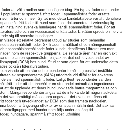
v foder att välja mellan som hundägare idag. En typ av foder som under
 popularitet är spannmålsfritt foder. I spannmålsfria foder ersätts
som ärtor och linser. Syftet med detta kandidatarbete var att identifiera
 spannmålsfritt foder till hund som finns dokumenterat i vetenskaplig
ken inställning svenska hundägare har till spannmålsfritt foder. För att
litteraturstudie och en webbaserad enkätstudie. Enkäten spreds online via
tade sig till svenska hundägare.
dien visade ett relativt begränsat utbud av studier som behandlar
med spannmålsfritt foder. Skillnader i smältbarhet och näringsinnehåll
och spannmålsinnehållande foder kunde identifieras i litteraturen men
lnader inom de respektive grupperna. De senaste åren har en oro växt
and mellan en spannmålsfri, baljväxtrik diet och utvecklandet av
diomyopati (DCM) hos hund. Studier som gjorts för att undersöka detta
es också i litteraturstudien.
och visade att en stor del respondenter förhöll sig positivt inställda
oriteten av respondenterna (64 %) utfodrade vid tillfället för enkätens
er delvis med spannmålsfritt foder. Enligt flest respondenter var den
sfritt foder att det innehåller en stor andel animaliska ingredienser.
ar att de upplevde att deras hund uppvisade bättre magtarmhälsa och
ymptom. Många respondenter angav att de inte kände till några nackdelar
 det var samtidigt många som angav att det eventuellt finns ett
itt foder och utvecklandet av DCM som den främsta nackdelen.
kunna bedöma långvariga effekter av en spannmålsfri diet. Det saknas
h kontrollgrupper med hundar som följs under en lång tid.
der, hundägare, spannmålsfritt foder, utfodring
,