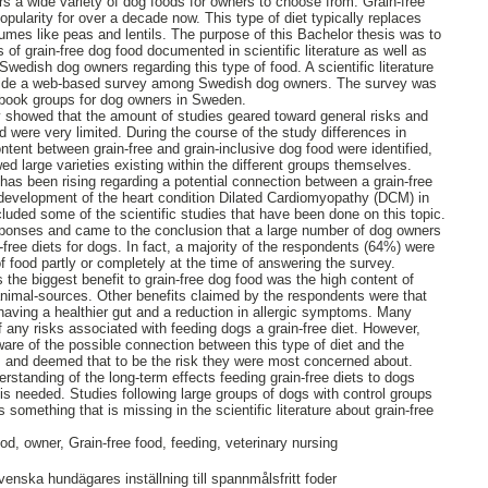
rs a wide variety of dog foods for owners to choose from. Grain-free
opularity for over a decade now. This type of diet typically replaces
egumes like peas and lentils. The purpose of this Bachelor thesis was to
s of grain-free dog food documented in scientific literature as well as
 Swedish dog owners regarding this type of food. A scientific literature
ide a web-based survey among Swedish dog owners. The survey was
cebook groups for dog owners in Sweden.
udy showed that the amount of studies geared toward general risks and
od were very limited. During the course of the study differences in
content between grain-free and grain-inclusive dog food were identified,
d large varieties existing within the different groups themselves.
has been rising regarding a potential connection between a grain-free
 development of the heart condition Dilated Cardiomyopathy (DCM) in
cluded some of the scientific studies that have been done on this topic.
ponses and came to the conclusion that a large number of dog owners
-free diets for dogs. In fact, a majority of the respondents (64%) were
of food partly or completely at the time of answering the survey.
 the biggest benefit to grain-free dog food was the high content of
 animal-sources. Other benefits claimed by the respondents were that
having a healthier gut and a reduction in allergic symptoms. Many
any risks associated with feeding dogs a grain-free diet. However,
are of the possible connection between this type of diet and the
and deemed that to be the risk they were most concerned about.
erstanding of the long-term effects feeding grain-free diets to dogs
 is needed. Studies following large groups of dogs with control groups
s something that is missing in the scientific literature about grain-free
, owner, Grain-free food, feeding, veterinary nursing
venska hundägares inställning till spannmålsfritt foder