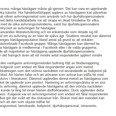
 process många hästägare måste gå igenom. Det kan vara en upprörande
rka känslor. Hur händelseförloppet upplevs av hästägaren kan påverkas
nat vilken avlivningsmetod som används och hur djurhälsopersonalens
d detta kandidatarbete var att skapa en ökad förståelse för vilka
s med de olika avlivningsmetoderna, samt hur djurhälsopersonalens
trycket av avlivningen för hästägare.
användes litteratursökning och en enkätstudie som riktade sig till
d om en avlivning av en häst de själva ägt. Studiens resultat kan däremot
Sveriges hästägarpopulation bland annat på grund av att enkäten
v hästinriktade Facebook-grupper. Många hästägarare kan därmed ha
 alla hästägare är medlemmar i Facebook eller i de valda grupperna.
de att majoriteten av hästägarna upplevde djurhälsopersonalens
 det framgick även att ett mindre antal respondenter upplevt mindre
 den vanligaste avlivningsmetoden bultning följt av blodavtappning,
t kulgevär som endast ett fåtal respondenter angav som metod.
lodningen som den största nackdelen vid användande av bultpistol på
lod. Att hästen faller och att utövaren som avlivar kan träffa fel med
eskrivs i litteraturen. Däremot upplevdes denna metod av hästägarna som
ilket de upplevde som positivt. Hantering av avlivningsvätska är en stor
ös avlivning, däremot upplevde hästägarna att den största nackdelen
 kunde ta lång tid innan hästen dödförklarades. Dock upplevdes detta
ess. Kulgevär var en avlivningsmetod som endast ett fåtal respondenter
ilket gör det svårt att dra slutsatser från. Risker med den metoden kan
och att den som skjuter träffar fel.
ningsmetod, bemötande, bultpistol, djurhälsopersonal, intravenös,