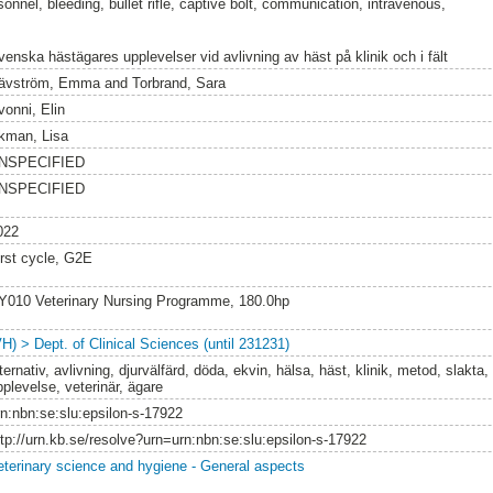
nnel, bleeding, bullet rifle, captive bolt, communication, intravenous,
venska hästägares upplevelser vid avlivning av häst på klinik och i fält
ävström, Emma
and
Torbrand, Sara
vonni, Elin
kman, Lisa
NSPECIFIED
NSPECIFIED
022
irst cycle, G2E
Y010 Veterinary Nursing Programme, 180.0hp
VH) > Dept. of Clinical Sciences (until 231231)
ternativ, avlivning, djurvälfärd, döda, ekvin, hälsa, häst, klinik, metod, slakta,
pplevelse, veterinär, ägare
rn:nbn:se:slu:epsilon-s-17922
ttp://urn.kb.se/resolve?urn=urn:nbn:se:slu:epsilon-s-17922
eterinary science and hygiene - General aspects