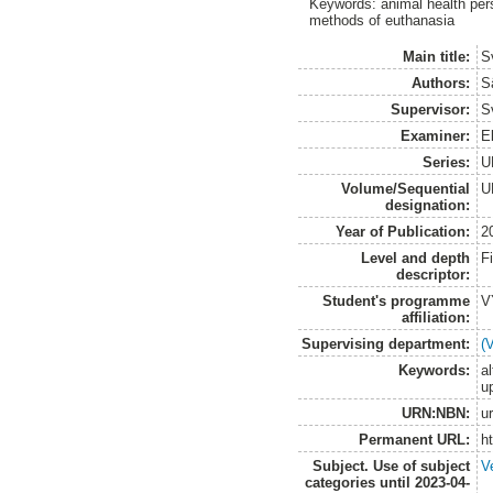
Keywords: animal health perso
methods of euthanasia
Main title:
S
Authors:
S
Supervisor:
S
Examiner:
E
Series:
U
Volume/Sequential
U
designation:
Year of Publication:
2
Level and depth
F
descriptor:
Student's programme
V
affiliation:
Supervising department:
(
Keywords:
al
u
URN:NBN:
u
Permanent URL:
h
Subject. Use of subject
V
categories until 2023-04-