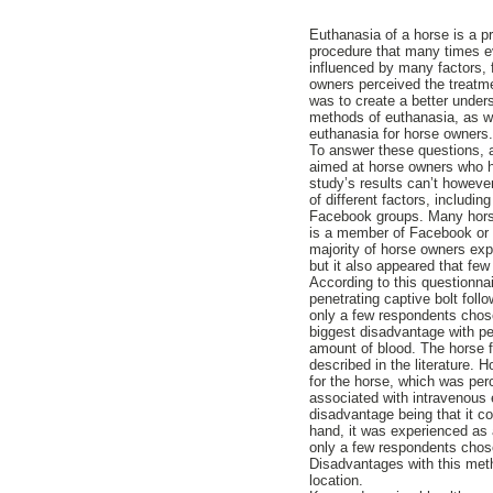
Euthanasia of a horse is a 
procedure that many times e
influenced by many factors,
owners perceived the treatme
was to create a better under
methods of euthanasia, as we
euthanasia for horse owners
To answer these questions, a
aimed at horse owners who h
study’s results can’t howev
of different factors, includin
Facebook groups. Many hors
is a member of Facebook or t
majority of horse owners exp
but it also appeared that fe
According to this questionn
penetrating captive bolt foll
only a few respondents chos
biggest disadvantage with pe
amount of blood. The horse fa
described in the literature.
for the horse, which was perc
associated with intravenous
disadvantage being that it c
hand, it was experienced as 
only a few respondents chose
Disadvantages with this meth
location.