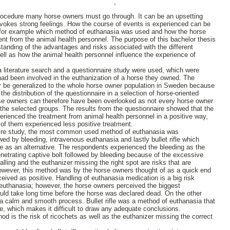
,
procedure many horse owners must go through. It can be an upsetting
vokes strong feelings. How the course of events is experienced can be
 for example which method of euthanasia was used and how the horse
nt from the animal health personnel. The purpose of this bachelor thesis
standing of the advantages and risks associated with the different
ll as how the animal health personnel influence the experience of
.
 literature search and a questionnaire study were used, which were
ad been involved in the euthanization of a horse they owned. The
er be generalized to the whole horse owner population in Sweden because
g the distribution of the questionnaire in a selection of horse-oriented
e owners can therefore have been overlooked as not every horse owner
he selected groups. The results from the questionnaire showed that the
erienced the treatment from animal health personnel in a positive way,
w of them experienced less positive treatment.
aire study, the most common used method of euthanasia was
owed by bleeding, intravenous euthanasia and lastly bullet rifle which
e as an alternative. The respondents experienced the bleeding as the
netrating captive bolt followed by bleeding because of the excessive
lling and the euthanizer missing the right spot are risks that are
 However, this method was by the horse owners thought of as a quick end
eived as positive. Handling of euthanasia medication is a big risk
 euthanasia; however, the horse owners perceived the biggest
ould take long time before the horse was declared dead. On the other
a calm and smooth process. Bullet rifle was a method of euthanasia that
, which makes it difficult to draw any adequate conclusions.
od is the risk of ricochets as well as the euthanizer missing the correct