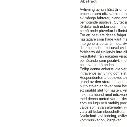
Abstract
Avlivning av sin häst är en
process som ofta väcker sta
av många faktorer, bland an
bemötande upplevs. Syftet me
fördelar och risker som finn
bemötande påverkar helhetsin
För att besvara dessa frågor 
hästägare som hade varit me
inte generaliseras till hela 
distribuerades i ett urval a
förbisetts då troligtvis inte
Resultatet från enkäten visa
bemötande som positivt, men
positiva bemötanden.
Enligt denna enkätstudie var
intravenös avlivning och sis
Respondenterna upplevde avb
grund av den stora mängden b
bultpistolen är risker som b
ett snabbt slut för hästen, v
risk i samband med intraven
med denna metod var att det
som en lugn och smidig proc
valde som svarsalternativ, v
vara att kulan rikoschetterar 
Nyckelord: avblodning, avliv
kommunikation, kulgevär