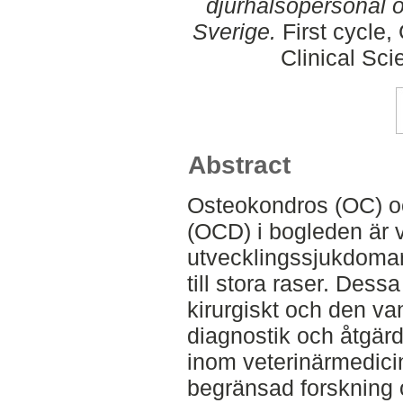
djurhälsopersonal o
Sverige.
First cycle,
Clinical Sci
Abstract
Osteokondros (OC) o
(OCD) i bogleden är v
utvecklingssjukdoma
till stora raser. Des
kirurgiskt och den va
diagnostik och åtgärd
inom veterinärmedici
begränsad forskning