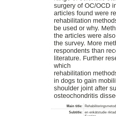
surgery of OC/OCD in
articles found were r
rehabilitation method
be used or why. Met
the articles were als
the survey. More met
respondents than rec
literature. Further res
which
rehabilitation method
in dogs to gain mobili
shoulder joint after s
osteochondritis diss
Main title:
Rehabiliteringsmetod
Subtitle:
en enkätstudie riktad