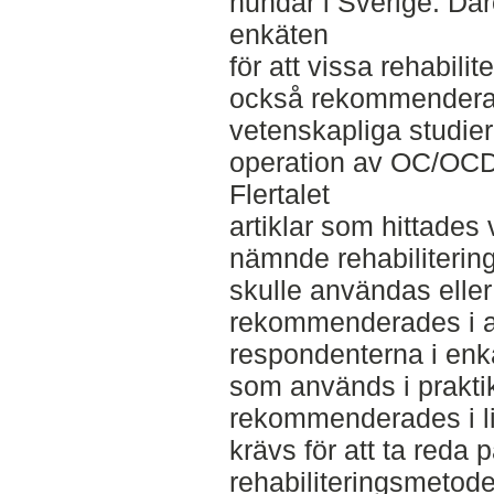
hundar i Sverige. Däre
enkäten
för att vissa rehabil
också rekommenderas 
vetenskapliga studier 
operation av OC/OCD
Flertalet
artiklar som hittades 
nämnde rehabiliterin
skulle användas eller
rekommenderades i a
respondenterna i enkä
som används i prakt
rekommenderades i lit
krävs för att ta reda p
rehabiliteringsmetoder