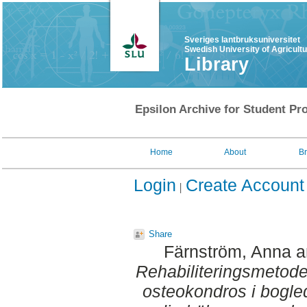
Sveriges lantbruksuniversitet
Swedish University of Agricult
Library
Epsilon Archive for Student Pro
Home
About
B
Login
Create Account
Share
Färnström, Anna
a
Rehabiliteringsmetoder
osteokondros i boglede