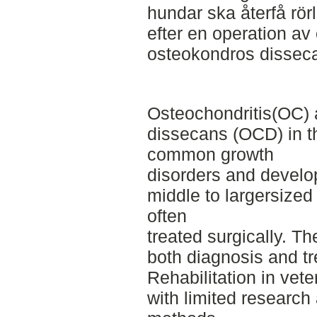
hundar ska återfå rör
efter en operation a
osteokondros dissec
Osteochondritis(OC) 
dissecans (OCD) in th
common growth
disorders and develo
middle to largersize
often
treated surgically. 
both diagnosis and tr
Rehabilitation in vet
with limited researc