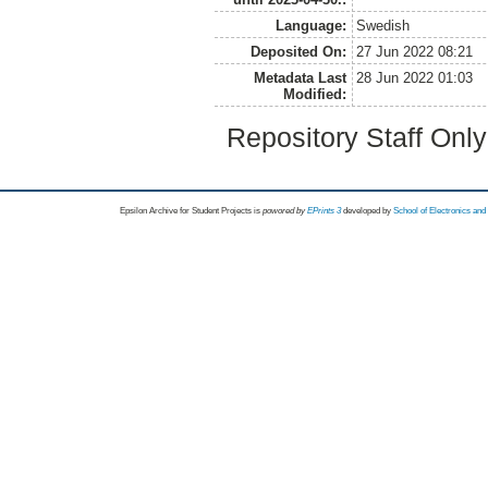
Language:
Swedish
Deposited On:
27 Jun 2022 08:21
Metadata Last
28 Jun 2022 01:03
Modified:
Repository Staff Onl
Epsilon Archive for Student Projects is
powored by
EPrints 3
developed by
School of Electronics an