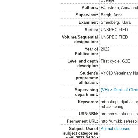
Sverige
Authors:
Färnström, Anna
an
Supervisor:
Bergh, Anna
Examiner:
Smedberg, Klara
Series:
UNSPECIFIED
Volume/Sequential
UNSPECIFIED
designation:
Year of
2022
Publication:
Level and depth
First cycle, G2E
descriptor:
Student's
VY010 Veterinary N
programme
affiliation:
Supervising
(VH) > Dept. of Clini
department:
Keywords:
artroskopi, djurhäls
rehabilitering
URN:NBN:
urn:nbn:se:slu:epsil
Permanent URL:
http://urn.kb.se/res
Subject. Use of
Animal diseases
subject categories
until 2023-04-30.: