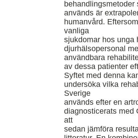
behandlingsmetoder
används är extrapole
humanvård. Eftersom
vanliga
sjukdomar hos unga h
djurhälsopersonal m
användbara rehabilit
av dessa patienter ef
Syftet med denna kan
undersöka vilka rehab
Sverige
används efter en art
diagnosticerats med 
att
sedan jämföra result
litteratur. En kombine