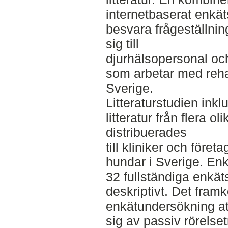
internetbaserat enkäts
besvara frågeställnin
sig till
djurhälsopersonal oc
som arbetar med rehab
Sverige.
Litteraturstudien ink
litteratur från flera o
distribuerades
till kliniker och föret
hundar i Sverige. En
32 fullständiga enkä
deskriptivt. Det fram
enkätundersökning a
sig av passiv rörels