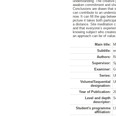
understanding. The creative
awaken commitment and sha
Conclusions are drawn that 
can contribute to an understan
now. It can fill the gap bet
picture it takes both partici
a distance. Site meditation c
and that everyone’s experienc
knowing subject who creates 
an approach can be of value
Main title:
M
Subtitle:
e
Authors:
R
Supervisor:
Sj
Examiner:
G
Series:
U
Volume/Sequential
U
designation:
Year of Publication:
2
Level and depth
S
descriptor:
Student's programme
L
affiliation: