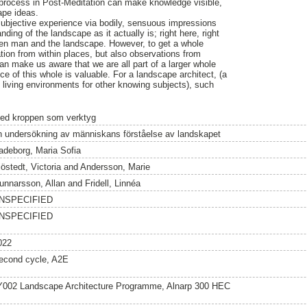
 process in Post-Meditation can make knowledge visible,
pe ideas.
subjective experience via bodily, sensuous impressions
ding of the landscape as it actually is; right here, right
ween man and the landscape. However, to get a whole
pation from within places, but also observations from
an make us aware that we are all part of a larger whole
e of this whole is valuable. For a landscape architect, (a
living environments for other knowing subjects), such
.
ed kroppen som verktyg
n undersökning av människans förståelse av landskapet
adeborg, Maria Sofia
östedt, Victoria
and
Andersson, Marie
unnarsson, Allan
and
Fridell, Linnéa
NSPECIFIED
NSPECIFIED
022
econd cycle, A2E
Y002 Landscape Architecture Programme, Alnarp 300 HEC