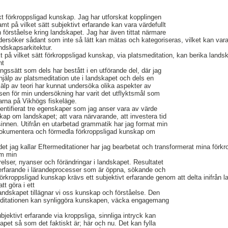
ökt förkroppsligad kunskap. Jag har utforskat kopplingen
t på vilket sätt subjektivt erfarande kan vara värdefullt
förståelse kring landskapet. Jag har även tittat närmare
rsöker sådant som inte så lätt kan mätas och kategoriseras, vilket kan vara 
ndskapsarkitektur.
t på vilket sätt förkroppsligad kunskap, via platsmeditation, kan berika lands
nt
ångssätt som dels har bestått i en utförande del, där jag
hjälp av platsmeditation ute i landskapet och dels en
hjälp av teori har kunnat undersöka olika aspekter av
sen för min undersökning har varit det utflyktsmål som
arna på Vikhögs fiskeläge.
dentifierat tre egenskaper som jag anser vara av värde
skap om landskapet; att vara närvarande, att investera tid
innen. Utifrån en utarbetad grammatik har jag format min
dokumentera och förmedla förkroppsligad kunskap om
et jag kallar Eftermeditationer har jag bearbetat och transformerat mina förkr
om min
örelser, nyanser och förändringar i landskapet. Resultatet
 erfarande i lärandeprocesser som är öppna, sökande och
g förkroppsligad kunskap krävs ett subjektivt erfarande genom att delta inifrån l
t göra i ett
landskapet tillägnar vi oss kunskap och förståelse. Den
editationen kan synliggöra kunskapen, väcka engagemang
bjektivt erfarande via kroppsliga, sinnliga intryck kan
skapet så som det faktiskt är; här och nu. Det kan fylla