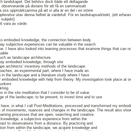
h landskapet. Det behövs dock både ett deltagande
tt observerande på distans för att få en sammansatt
ra oss uppmärksamma på att vi alla är en del i en större
pplevelse utav denna helhet är värdefull. För en landskapsarkitekt, (ett erfar
e subjekt)
tt vara av värde.
,
nto embodied knowledge, the connection between body
ay subjective experiences can be valuable in the search
pe. I have also looked into learning processes that examine things that can 
uable
 such as landscape architecture.
 way embodied knowledge, through site
pe architects’ inventory methods of the landscape.
roaches; an experimental part, where I have made an
n in the landscape and a literature study where I have
of embodied knowledge with help from theory. My investigation took place at o
bunkers
ikhög.
ies in the site meditation that I consider to be of value
e of the landscape; to be present, to invest time and to use
I have, in what I call Post-Meditations, processed and transformed my embod
s of movements, nuances and changes in the landscape. The result also sho
learning processes that are open, searching and creative.
 knowledge, a subjective experience from within the
rast to observations from a distance. By practicing and
ation from within the landscape, we acquire knowledge and