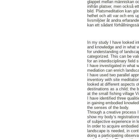
glappet mellan människan oc
inifrån platser, men också e
bild. Platsmeditation kan gö
helhet och att var och ens u
livsmiljöer åt andra erfarand
kan ett sådant förhållningssä
In my study I have looked i
and knowledge and in what w
for understanding of landsca
categorized. This can be val
for an interdisciplinary field
I have investigated in what
mediation can enrich landsca
I have used two parallel app
inventory with site meditatio
looked at different aspects 
destinations as a child; the 
at the small fishing village V
I have identified three qualit
in gaining embodied knowledg
the senses of the body.
Through a creative process 
show my body’s registration
of subjective experience in 
In order to acquire embodied
landscape is needed, in cont
doing a participating observ