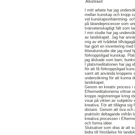
Abstract
I mitt arbete har jag unders
mellan kunskap och kropp sam
vid kunskapsinhämtning- och 
på lärandeprocesser som unde
tvärvetenskapligt fält som la
I min studie har jag undersök
av landskapet. Jag har anvä
mig av ett tvådelat tillvägag
har gjort en inventering med 
litteraturstudie där jag med 
förkroppsligad kunskap. Plat
jag älskade som barn; bunkr
I platsmeditationen har jag i
för att få förkroppsligad kun
samt att använda kroppens s
undersökning för att kunna 
landskapet.
Genom en kreativ process i d
Eftermeditationerna vittnar 
kropps registreringar kring r
visar på vikten av subjektiv
kreativa. För att tillägna si
distans. Genom att öva och at
praktiskt deltagande inifrån 
kreativa processen i Efterm
och forma idéer.
Slutsatser som dras är att su
bidra till förståelse för land