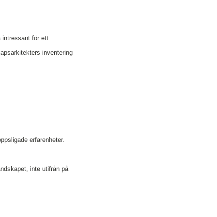
intressant för ett
kapsarkitekters inventering
oppsligade erfarenheter.
andskapet, inte utifrån på