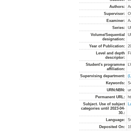
Authors:
A
Supervisor:
O
Examiner:
A
Series:
U
Volume/Sequential
U
designation:
Year of Publication:
2
Level and depth
F
descriptor:
Student's programme
L
affiliation:
Supervising department:
(
Keywords:
S
URN:NBN:
u
Permanent URL:
h
Subject. Use of subject
L
categories until 2023-04-
30.:
Language:
S
Deposited On:
1