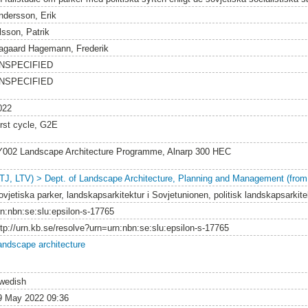
ndersson, Erik
lsson, Patrik
agaard Hagemann, Frederik
NSPECIFIED
NSPECIFIED
022
irst cycle, G2E
Y002 Landscape Architecture Programme, Alnarp 300 HEC
LTJ, LTV) > Dept. of Landscape Architecture, Planning and Management (from
ovjetiska parker, landskapsarkitektur i Sovjetunionen, politisk landskapsarkite
rn:nbn:se:slu:epsilon-s-17765
ttp://urn.kb.se/resolve?urn=urn:nbn:se:slu:epsilon-s-17765
andscape architecture
wedish
9 May 2022 09:36