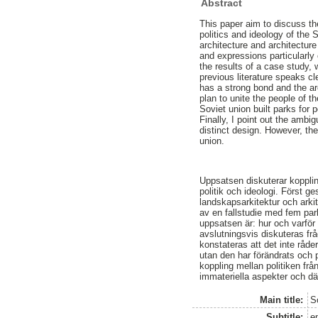
Abstract
This paper aim to discuss th
politics and ideology of the 
architecture and architecture
and expressions particularly 
the results of a case study, 
previous literature speaks c
has a strong bond and the arc
plan to unite the people of t
Soviet union built parks for p
Finally, I point out the ambig
distinct design. However, the 
union.
Uppsatsen diskuterar koppli
politik och ideologi. Först g
landskapsarkitektur och arki
av en fallstudie med fem par
uppsatsen är: hur och varför 
avslutningsvis diskuteras frå
konstateras att det inte råd
utan den har förändrats och p
koppling mellan politiken fr
immateriella aspekter och dä
Main title:
S
Subtitle:
e