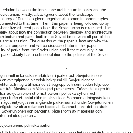
e relation between the landscape architecture in parks and the
Soviet union. Firstly, a background about the landscape
 history of Russia is given, together with some important styles
connected to that time. Then, this paper is being followed up by
where five different parks from the Soviet union is examined. The
learly about how the connection between ideology and architecture
hitecture and parks built in the Soviet times were all part of the
he socialist union. The question of the paper is how and why the
olitical purposes and will be discussed later in this paper.
uity of parks from the Soviet union and if there actually is an
parks clearly has a definite relation to the politics of the Soviet
,
ngen mellan landskapsarkitektur i parker och Sovjetunionens
es en övergripande historisk bakgrund till Sovjetunionens
tektur och några tillhörande stilbegrepp och som sedan följs upp
ker från Moskva och Volgograd presenteras. Frågeställningen för
har Sovjetunionen utformat parker i politiska syften, och
gan utifrån ett antal olika infallsvinklar. Sammanfattningsvis kan
er något entydigt svar angående parkernas stil under Sovjetunionen,
räglats av olika stilar och tidsideal. Däremot finns det en stark
ån Sovjetunionen och parkerna, både i form av materiella och
rför anlades parkerna.
ovjetunionens politiska parker
n fallstudie om parker med politiska syften enligt de sovjetiska socialistiska 