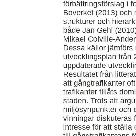
förbättringsförslag i f
Boverket (2013) och 
strukturer och hierark
både Jan Gehl (2010)
Mikael Colville-Ander
Dessa källor jämförs
utvecklingsplan från
uppdaterade utveckli
Resultatet från littera
att gångtrafikanter of
trafikanter tillåts dom
staden. Trots att arg
miljösynpunkter och
vinningar diskuteras f
intresse för att ställ
till gångtrafikantens 