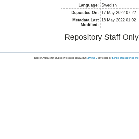
Language:
Swedish
Deposited On:
17 May 2022 07:22
Metadata Last
18 May 2022 01:02
Modified:
Repository Staff Onl
Epsilon Archive for Student Projects is
powored by
EPrints 3
developed by
School of Electronics an