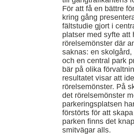
För att få en bättre f
kring gång presenter
fältstudie gjort i cent
platser med syfte att 
rörelsemönster där a
saknas: en skolgård,
och en central park p
bär på olika förvaltni
resultatet visar att 
rörelsemönster. På s
det rörelsemönster med
parkeringsplatsen har
förstörts för att skap
parken finns det kna
smitvägar alls.