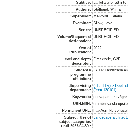
Subtitle:
att följa eller att inte 
Authors:
Stålhand, Wilma
Supervisor:
Mellqvist, Helena
Examiner:
Silow, Love
Series:
UNSPECIFIED
Volume/Sequential
UNSPECIFIED
designation:
Year of
2022
Publication:
Level and depth
First cycle, G2E
descriptor:
Student's
LY002 Landscape Ar
programme
affiliation:
Supervising
(LTJ, LTV) > Dept. 
department:
(from 130101)
Keywords:
genvägar, smitvägar, 
URN:NBN:
urn:nbn:se:slu:epsil
Permanent URL:
http://urn.kb.se/res
Subject. Use of
Landscape architect
subject categories
until 2023-04-30.: