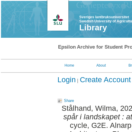
Sveriges lantbruksuniversitet
Swedish University of Agricult
Library
Epsilon Archive for Student Pro
Home
About
B
Login
Create Account
Share
Stålhand, Wilma
, 20
spår i landskapet : att 
cycle, G2E. Alnar