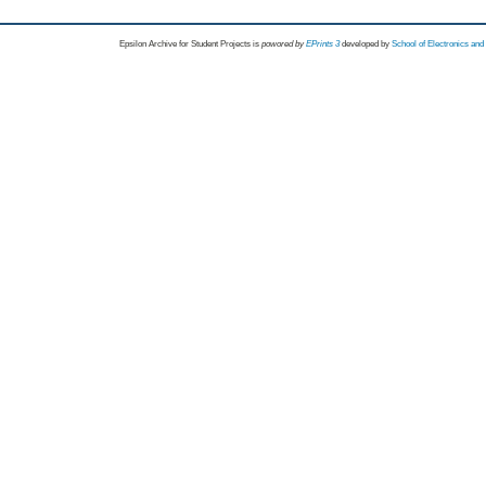
Epsilon Archive for Student Projects is
powored by
EPrints 3
developed by
School of Electronics an