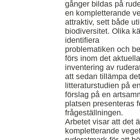
gånger bildas på rude
en kompletterande ve
attraktiv, sett både u
biodiversitet. Olika k
identifiera
problematiken och be
förs inom det aktuell
inventering av rudera
att sedan tillämpa d
litteraturstudien på 
förslag på en artsam
platsen presenteras f
frågeställningen.
Arbetet visar att det är
kompletterande vegeta
ruderatmark för att h