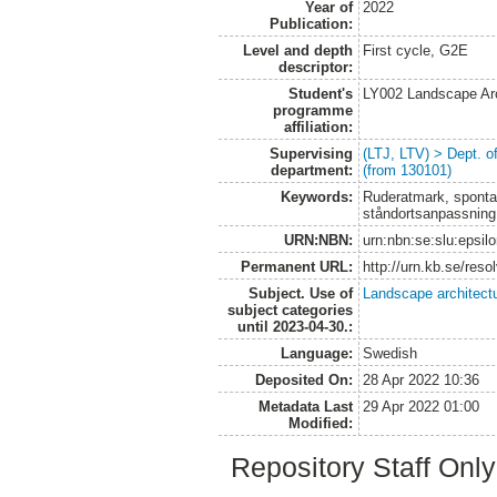
Year of
2022
Publication:
Level and depth
First cycle, G2E
descriptor:
Student's
LY002 Landscape Ar
programme
affiliation:
Supervising
(LTJ, LTV) > Dept. 
department:
(from 130101)
Keywords:
Ruderatmark, spontan
ståndortsanpassning, 
URN:NBN:
urn:nbn:se:slu:epsil
Permanent URL:
http://urn.kb.se/res
Subject. Use of
Landscape architect
subject categories
until 2023-04-30.:
Language:
Swedish
Deposited On:
28 Apr 2022 10:36
Metadata Last
29 Apr 2022 01:00
Modified:
Repository Staff Onl