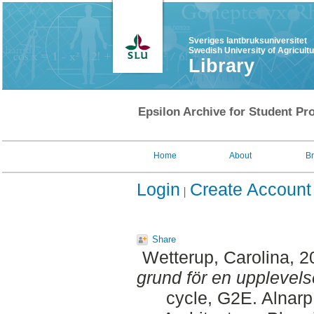
Sveriges lantbruksuniversitet
Swedish University of Agricult
Library
Epsilon Archive for Student Pro
Home
About
B
Login
Create Account
Share
Wetterup, Carolina
, 
grund för en upplevelse
cycle, G2E. Alnar