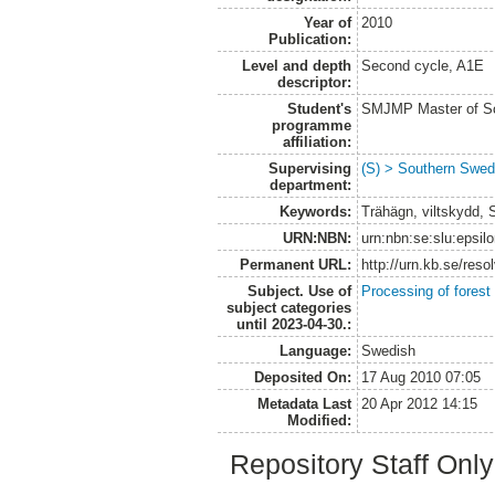
Year of
2010
Publication:
Level and depth
Second cycle, A1E
descriptor:
Student's
SMJMP Master of Sc
programme
affiliation:
Supervising
(S) > Southern Swed
department:
Keywords:
Trähägn, viltskydd,
URN:NBN:
urn:nbn:se:slu:epsil
Permanent URL:
http://urn.kb.se/res
Subject. Use of
Processing of forest
subject categories
until 2023-04-30.:
Language:
Swedish
Deposited On:
17 Aug 2010 07:05
Metadata Last
20 Apr 2012 14:15
Modified:
Repository Staff Onl