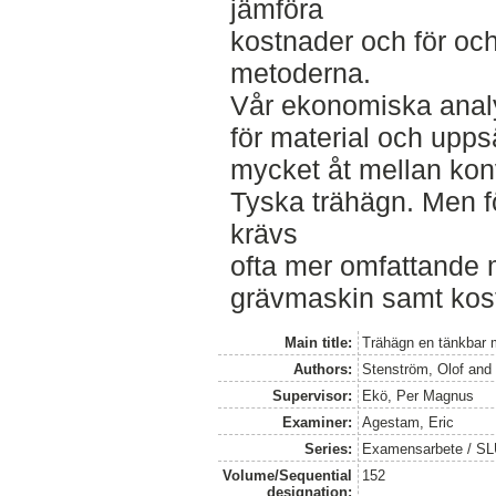
jämföra
kostnader och för oc
metoderna.
Vår ekonomiska analy
för material och uppsät
mycket åt mellan kon
Tyska trähägn. Men f
krävs
ofta mer omfattande
grävmaskin samt kost
Main title:
Trähägn en tänkbar 
Authors:
Stenström, Olof
an
Supervisor:
Ekö, Per Magnus
Examiner:
Agestam, Eric
Series:
Examensarbete / SLU
Volume/Sequential
152
designation: