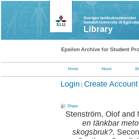
Sveriges lantbruksuniversitet
Swedish University of Agricult
Library
Epsilon Archive for Student Pro
Home
About
B
Login
Create Account
Share
Stenström, Olof
and
en tänkbar metod
skogsbruk?.
Second