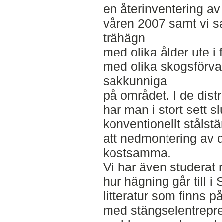
en återinventering a
våren 2007 samt vi s
trähägn
med olika ålder ute i 
med olika skogsförval
sakkunniga
på området. I de dist
har man i stort sett s
konventionellt stålst
att nedmontering av d
kostsamma.
Vi har även studerat 
hur hägning går till i
litteratur som finns p
med stängselentrepren