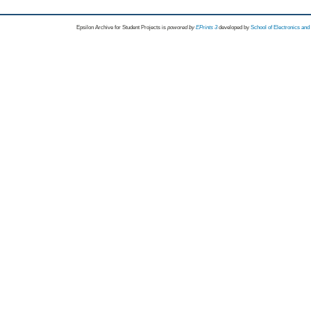
Epsilon Archive for Student Projects is
powored by
EPrints 3
developed by
School of Electronics an