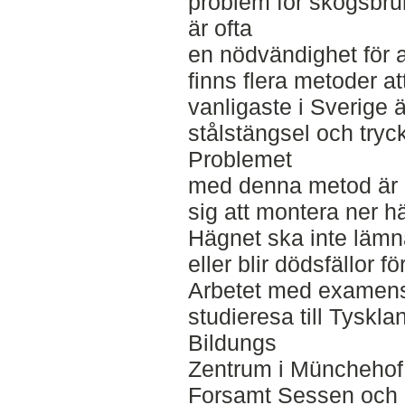
problem för skogsbru
är ofta
en nödvändighet för a
finns flera metoder a
vanligaste i Sverige 
stålstängsel och tryc
Problemet
med denna metod är 
sig att montera ner häg
Hägnet ska inte lämn
eller blir dödsfällor fö
Arbetet med examensa
studieresa till Tyskla
Bildungs
Zentrum i Münchehof.
Forsamt Sessen och F