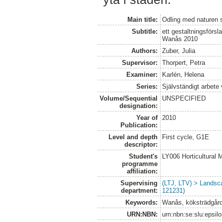
Main title:
Odling med naturen 
Subtitle:
ett gestaltningsförsl
Wanås 2010
Authors:
Zuber, Julia
Supervisor:
Thorpert, Petra
Examiner:
Karlén, Helena
Series:
Självständigt arbete
Volume/Sequential
UNSPECIFIED
designation:
Year of
2010
Publication:
Level and depth
First cycle, G1E
descriptor:
Student's
LY006 Horticultura
programme
affiliation:
Supervising
(LTJ, LTV) > Landsc
department:
121231)
Keywords:
Wanås, köksträdgårda
URN:NBN:
urn:nbn:se:slu:epsil