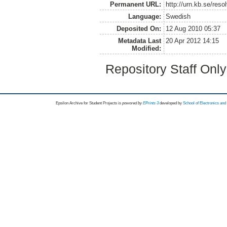
Permanent URL:
http://urn.kb.se/res
Language:
Swedish
Deposited On:
12 Aug 2010 05:37
Metadata Last
20 Apr 2012 14:15
Modified:
Repository Staff Onl
Epsilon Archive for Student Projects is
powored by
EPrints 3
developed by
School of Electronics an