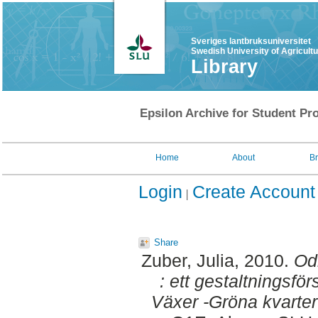
Sveriges lantbruksuniversitet
Swedish University of Agricult
Library
Epsilon Archive for Student Pro
Home
About
B
Login
Create Account
Share
Zuber, Julia
, 2010.
Od
: ett gestaltningsför
Växer -Gröna kvarte