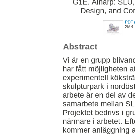
G1E. Alnarp: SLU
Design, and Con
PDF (
2MB
Abstract
Vi är en grupp bliva
har fått möjligheten a
experimentell kökstr
skulpturpark i nordöst
arbete är en del av de
samarbete mellan SLU
Projektet bedrivs i g
närmare i arbetet. Ef
kommer anläggning a