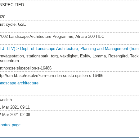
NSPECIFIED
020
irst cycle, G2E
Y002 Landscape Architecture Programme, Alnarp 300 HEC
LTJ, LTV) > Dept. of Landscape Architecture, Planning and Management (from
ärnvägsstation, stationspark, torg, växtlighet, Eslöv, Lomma, Rosengård, Tecko
esecentrum
rn:nbn:se:slu:epsilon-s-16486
ttp://urn.kb.se/resolve?urn=urn:nbn:se:slu:epsilon-s-16486
andscape architecture
wedish
1 Mar 2021 09:11
2 Mar 2021 02:08
control page