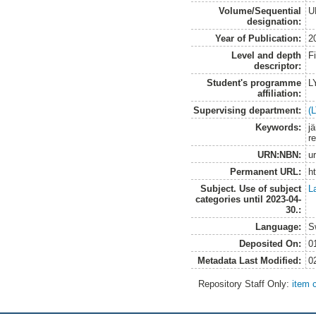
Volume/Sequential
U
designation:
Year of Publication:
2
Level and depth
F
descriptor:
Student's programme
L
affiliation:
Supervising department:
(
Keywords:
j
r
URN:NBN:
u
Permanent URL:
h
Subject. Use of subject
L
categories until 2023-04-
30.:
Language:
S
Deposited On:
0
Metadata Last Modified:
0
Repository Staff Only:
item 