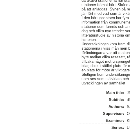
då aktiva stationerna har st
stationer främst här i Skåne 
på att anläggas. Synen på re
jämfört med vad som är viktig
I den här uppsatsen har fyra
information från kommunerna
stationer som funnits och an
dag och vilka nya trender so
litteraturstudie av historia 
historien.
Undersökningen kom fram til
stationerna i viss mån men b
förändringarna var att statio
byte mellan olika resesätt, t
tillbaka något mot ursprunge
bilar, dock i stället plats fö
en plats för möte är viktigare 
Slutligen kom undersökningen 
som ses som självklara och v
utvecklingen av samhället.
Main title:
J
Subtitle:
d
Authors:
S
Supervisor:
O
Examiner:
K
Series:
U