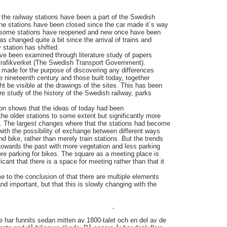
 the railway stations have been a part of the Swedish
he stations have been closed since the car made it´s way
rs some stations have reopened and new once have been
as changed quite a bit since the arrival of trains and
y station has shifted.
have been examined through literature study of papers
 Trafikverket (The Swedish Transport Government).
n made for the purpose of discovering any differences
e nineteenth century and those built today, together
t be visible at the drawings of the sites. This has been
re study of the history of the Swedish railway, parks
tion shows that the ideas of today had been
the older stations to some extent but significantly more
ns. The largest changes where that the stations had become
 with the possibility of exchange between different ways
and bike, rather than merely train stations. But the trends
towards the past with more vegetation and less parking
re parking for bikes. The square as a meeting place is
ificant that there is a space for meeting rather than that it
me to the conclusion of that there are multiple elements
nd important, but that this is slowly changing with the
,
e har funnits sedan mitten av 1800-talet och en del av de