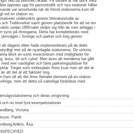
ängts ned då bilismen ökade. På senare år har dock flera
åter öppnats upp för persontrafik och nya stationer håller
sande var annorlunda när de första stationerna kom till
t vid en station nu.
 stationer undersökts genom litteraturstudie av
 och Trafikverket samt genom platsbesök för att se om
vänts sedan 1800-talet skiljer sig från de som anläggs i
m syns på ritningarna. Detta har kompletterats med
om järnvägen i Sverige och parker och torg genom
l att dagens idéer hade implementerats på de äldre
etydligt mer på de nyanlagda stationerna. De största
nerna blivit en sorts resecentrum med möjligheter för
åg, buss, bil och cykel. Men även att trenderna har gått
t med mer växtlighet och färre parkeringsplatser för
r cyklar. Torget som mötesplats finns kvar men att det är
än att det är ett faktiskt torg.
fram till att det finns flertalet element på en station
iktiga, men att detta så sakteliga förändras med
ärnvägsstationerna och deras omgivning
å och nu med fyra exempelstationer
andberg, Victoria
lsson, Patrik
lintborg Ahlklo, Åsa
NSPECIFIED