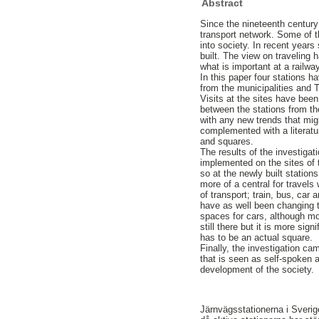
Abstract
Since the nineteenth century
transport network. Some of t
into society. In recent yea
built. The view on traveling h
what is important at a railwa
In this paper four stations 
from the municipalities and
Visits at the sites have bee
between the stations from th
with any new trends that migh
complemented with a literatu
and squares.
The results of the investiga
implemented on the sites of 
so at the newly built statio
more of a central for travels
of transport; train, bus, car 
have as well been changing 
spaces for cars, although mo
still there but it is more sign
has to be an actual square.
Finally, the investigation ca
that is seen as self-spoken a
development of the society.
Järnvägsstationerna i Sverig