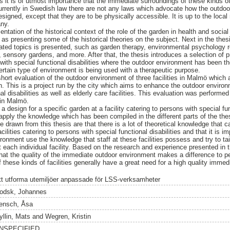
 it is of utmost importance that the immediate surroundings of these kinds of 
Currently in Swedish law there are not any laws which advocate how the outdo
designed, except that they are to be physically accessible. It is up to the loca
any.
entation of the historical context of the role of the garden in health and social
 as presenting some of the historical theories on the subject. Next in the the
ated topics is presented, such as garden therapy, environmental psychology 
, sensory gardens, and more. After that, the thesis introduces a selection of 
s with special functional disabilities where the outdoor environment has been t
ertain type of environment is being used with a therapeutic purpose.
 short evaluation of the outdoor environment of three facilities in Malmö which 
 This is a project run by the city which aims to enhance the outdoor environme
l disabilities as well as elderly care facilities. This evaluation was performed
 in Malmö.
s a design for a specific garden at a facility catering to persons with special fun
pply the knowledge which has been compiled in the different parts of the the
 drawn from this thesis are that there is a lot of theoretical knowledge that c
ilities catering to persons with special functional disabilities and that it is i
ronment use the knowledge that staff at these facilities possess and try to ta
at each individual facility. Based on the research and experience presented in t
that the quality of the immediate outdoor environment makes a difference to p
f these kinds of facilities generally have a great need for a high quality imme
tt utforma utemiljöer anpassade för LSS-verksamheter
odsk, Johannes
ensch, Åsa
yllin, Mats
and
Wegren, Kristin
NSPECIFIED