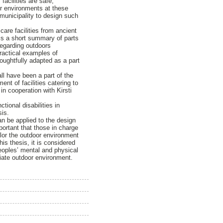
facilities are safe,
or environments at these
l municipality to design such
 care facilities from ancient
sis a short summary of parts
regarding outdoors
practical examples of
houghtfully adapted as a part
all have been a part of the
nt of facilities catering to
 in cooperation with Kirsti
ctional disabilities in
sis.
an be applied to the design
mportant that those in charge
ilor the outdoor environment
his thesis, it is considered
eoples’ mental and physical
diate outdoor environment.