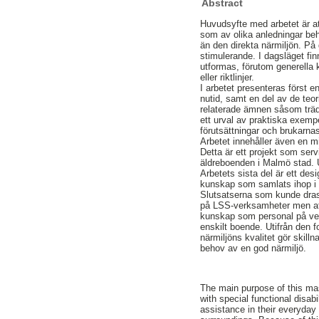
Abstract
Huvudsyfte med arbetet är at
som av olika anledningar behö
än den direkta närmiljön. På 
stimulerande. I dagsläget fi
utformas, förutom generella 
eller riktlinjer.
I arbetet presenteras först e
nutid, samt en del av de teo
relaterade ämnen såsom trädg
ett urval av praktiska exem
förutsättningar och brukarnas
Arbetet innehåller även en 
Detta är ett projekt som ser
äldreboenden i Malmö stad. U
Arbetets sista del är ett des
kunskap som samlats ihop i d
Slutsatserna som kunde dras 
på LSS-verksamheter men att d
kunskap som personal på verk
enskilt boende. Utifrån den 
närmiljöns kvalitet gör skill
behov av en god närmiljö.
The main purpose of this mast
with special functional disab
assistance in their everyday 