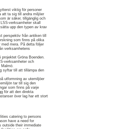
tterst viktig för personer
t ta sig till andra miljöer
som är säker, tillgänglig och
ed LSS-verksamheter skall
t sätta upp den typen av krav
 perspektiv från antiken till
orskning som finns på olika
r med mera. På detta följer
från verksamhetens
i projektet Gröna Boenden.
 LSS-verksamheter och
 i Malmö.
syftar till att tillämpa den
på utformning av utemiljöer
miljön tar till sig den
ingar som finns på varje
g för att den direkta
tanser över lag har ett stort
ities catering to persons
eason have a need for
as outside their immediate