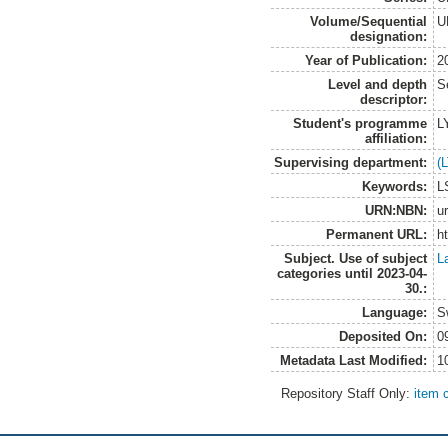
Volume/Sequential
U
designation:
Year of Publication:
2
Level and depth
S
descriptor:
Student's programme
L
affiliation:
Supervising department:
(
Keywords:
L
URN:NBN:
u
Permanent URL:
h
Subject. Use of subject
L
categories until 2023-04-
30.:
Language:
S
Deposited On:
0
Metadata Last Modified:
1
Repository Staff Only:
item 