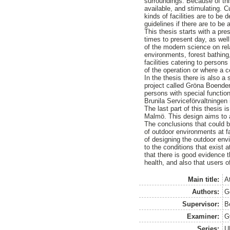
surroundings. Because of this
available, and stimulating. 
kinds of facilities are to be 
guidelines if there are to be 
This thesis starts with a pres
times to present day, as well
of the modern science on rel
environments, forest bathing
facilities catering to person
of the operation or where a c
In the thesis there is also a
project called Gröna Boenden.
persons with special functiona
Brunila Serviceförvaltningen
The last part of this thesis i
Malmö. This design aims to a
The conclusions that could be
of outdoor environments at fac
of designing the outdoor envi
to the conditions that exist 
that there is good evidence 
health, and also that users o
Main title:
A
Authors:
G
Supervisor:
B
Examiner:
G
Series:
U