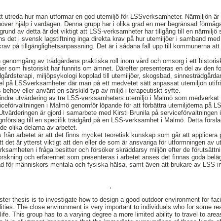
t utreda hur man utformar en god utemiljö för LSSverksamheter. Närmiljön är y
ver hjälp i vardagen. Denna grupp har i olika grad en mer begränsad förmåga at
grund av detta är det viktigt att LSS-verksamheter har tillgång till en närmiljö 
nns det i svensk lagstiftning inga direkta krav på hur utemiljöer i samband m
krav på tillgänglighetsanpassning. Det är i sådana fall upp till kommunerna at
n genomgång av trädgårdens praktiska roll inom vård och omsorg i ett historiskt
rier som historiskt har funnits om ämnet. Därefter presenteras en del av den f
årdsterapi, miljöpsykologi kopplad till utemiljöer, skogsbad, sinnesträdgårda
pel på LSSverksamheter där man på ett medvetet sätt anpassat utemiljön uti
 behov eller använt en särskild typ av miljö i terapeutiskt syfte.
mindre utvärdering av tre LSS-verksamheters utemiljö i Malmö som medverkat 
viceförvaltningen i Malmö genomför löpande för att förbättra utemiljöerna på
tvärderingen är gjord i samarbete med Kirsti Brunila på serviceförvaltningen
ignförslag till en specifik trädgård på en LSS-verksamhet i Malmö. Detta förslag 
e olika delarna av arbetet.
från arbetet är att det finns mycket teoretisk kunskap som går att applicera 
et är ytterst viktigt att den eller de som är ansvariga för utformningen av ute
samheten i fråga besitter och försöker skräddarsy miljön efter de förutsättn
forskning och erfarenhet som presenteras i arbetet anses det finnas goda beläg
nad för människors mentala och fysiska hälsa, samt även att brukare av LSS-ins
,
er thesis is to investigate how to design a good outdoor environment for facil
ilities. The close environment is very important to individuals who for some r
life. This group has to a varying degree a more limited ability to travel to are