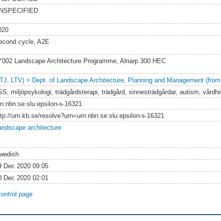
NSPECIFIED
020
econd cycle, A2E
Y002 Landscape Architecture Programme, Alnarp 300 HEC
LTJ, LTV) > Dept. of Landscape Architecture, Planning and Management (from
SS, miljöpsykologi, trädgårdsterapi, trädgård, sinnesträdgårdar, autism, vårdhi
rn:nbn:se:slu:epsilon-s-16321
ttp://urn.kb.se/resolve?urn=urn:nbn:se:slu:epsilon-s-16321
andscape architecture
wedish
9 Dec 2020 09:05
0 Dec 2020 02:01
control page