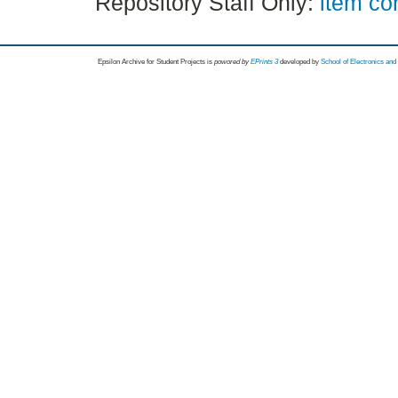
Repository Staff Only:
item co
Epsilon Archive for Student Projects is
powored by
EPrints 3
developed by
School of Electronics an