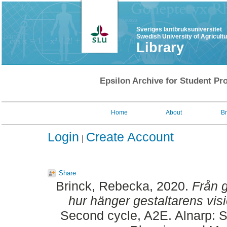
Sveriges lantbruksuniversitet
Swedish University of Agricult
Library
Epsilon Archive for Student Pro
Home
About
B
Login
Create Account
Share
Brinck, Rebecka
, 2020.
Från g
hur hänger gestaltarens visi
Second cycle, A2E. Alnarp: S