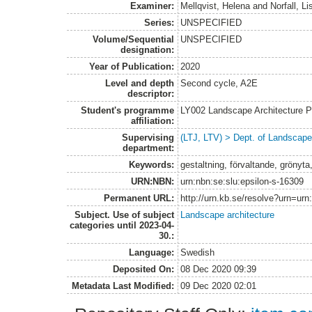
Examiner:
Mellqvist, Helena
and
Norfall, Li
Series:
UNSPECIFIED
Volume/Sequential
UNSPECIFIED
designation:
Year of Publication:
2020
Level and depth
Second cycle, A2E
descriptor:
Student's programme
LY002 Landscape Architecture 
affiliation:
Supervising
(LTJ, LTV) > Dept. of Landscap
department:
Keywords:
gestaltning, förvaltande, grönyt
URN:NBN:
urn:nbn:se:slu:epsilon-s-16309
Permanent URL:
http://urn.kb.se/resolve?urn=urn
Subject. Use of subject
Landscape architecture
categories until 2023-04-
30.:
Language:
Swedish
Deposited On:
08 Dec 2020 09:39
Metadata Last Modified:
09 Dec 2020 02:01