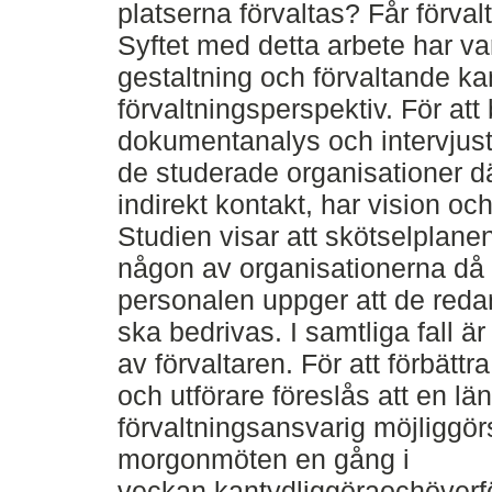
platserna förvaltas? Får förval
Syftet med detta arbete har va
gestaltning och förvaltande kan
förvaltningsperspektiv. För att
dokumentanalys och intervjustu
de studerade organisationer dä
indirekt kontakt, har vision oc
Studien visar att skötselplane
någon av organisationerna då 
personalen uppger att de reda
ska bedrivas. I samtliga fall ä
av förvaltaren. För att förbätt
och utförare föreslås att en lä
förvaltningsansvarig möjliggör
morgonmöten en gång i
veckan,kantydliggöraochöverfö