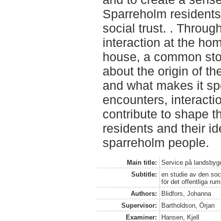
Sparreholm residents
social trust. . Throug
interaction at the h
house, a common stor
about the origin of t
and what makes it spe
encounters, interacti
contribute to shape t
residents and their id
sparreholm people.
Main title:
Service på landsbyg
Subtitle:
en studie av den soci
för det offentliga r
Authors:
Blidfors, Johanna
Supervisor:
Bartholdson, Örjan
Examiner:
Hansen, Kjell