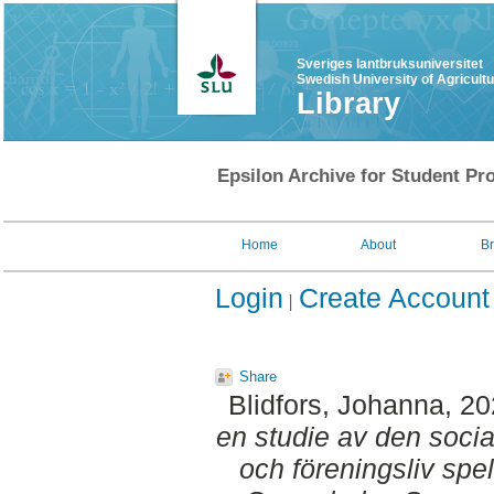
Sveriges lantbruksuniversitet
Swedish University of Agricult
Library
Epsilon Archive for Student Pro
Home
About
B
Login
Create Account
Share
Blidfors, Johanna
, 2
en studie av den social
och föreningsliv spel