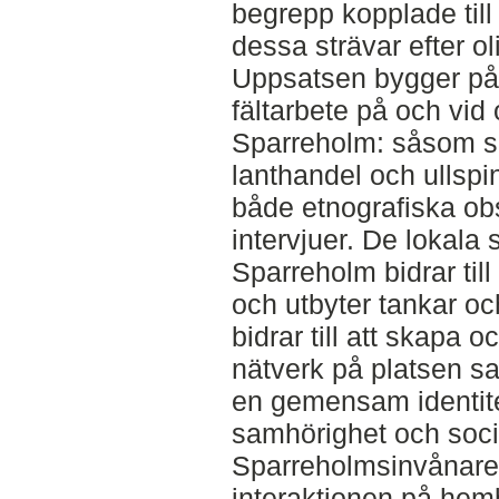
begrepp kopplade till
dessa strävar efter ol
Uppsatsen bygger på 
fältarbete på och vid 
Sparreholm: såsom sk
lanthandel och ullspi
både etnografiska ob
intervjuer. De lokala 
Sparreholm bidrar til
och utbyter tankar oc
bidrar till att skapa o
nätverk på platsen sa
en gemensam identite
samhörighet och social
Sparreholmsinvånar
interaktionen på he