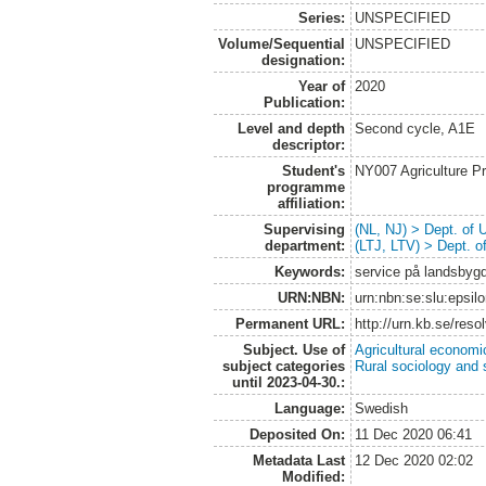
Series:
UNSPECIFIED
Volume/Sequential
UNSPECIFIED
designation:
Year of
2020
Publication:
Level and depth
Second cycle, A1E
descriptor:
Student's
NY007 Agriculture 
programme
affiliation:
Supervising
(NL, NJ) > Dept. of
department:
(LTJ, LTV) > Dept. 
Keywords:
service på landsbygd
URN:NBN:
urn:nbn:se:slu:epsil
Permanent URL:
http://urn.kb.se/res
Subject. Use of
Agricultural economi
subject categories
Rural sociology and 
until 2023-04-30.:
Language:
Swedish
Deposited On:
11 Dec 2020 06:41
Metadata Last
12 Dec 2020 02:02
Modified: