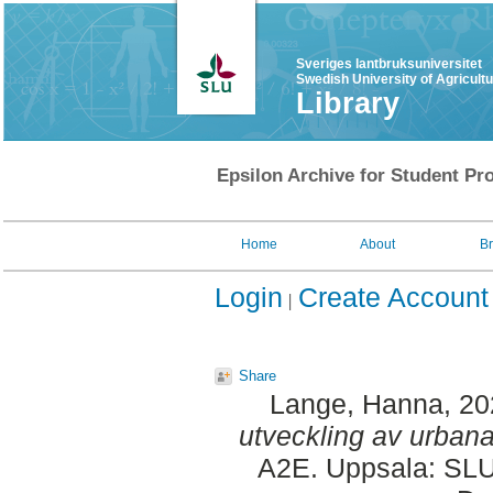
Sveriges lantbruksuniversitet
Swedish University of Agricult
Library
Epsilon Archive for Student Pro
Home
About
B
Login
Create Account
Share
Lange, Hanna
, 2
utveckling av urbana
A2E. Uppsala: SLU,