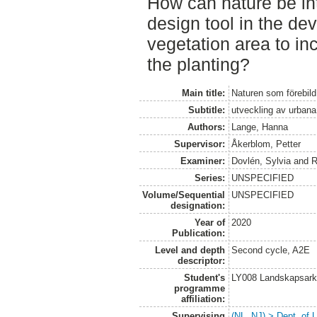
How can nature be in
design tool in the de
vegetation area to in
the planting?
Main title:
Naturen som förebild
Subtitle:
utveckling av urbana
Authors:
Lange, Hanna
Supervisor:
Åkerblom, Petter
Examiner:
Dovlén, Sylvia
and
R
Series:
UNSPECIFIED
Volume/Sequential
UNSPECIFIED
designation:
Year of
2020
Publication:
Level and depth
Second cycle, A2E
descriptor:
Student's
LY008 Landskapsark
programme
affiliation:
Supervising
(NL, NJ) > Dept. of