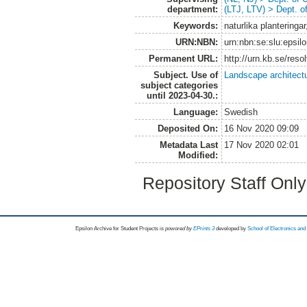
department:
(LTJ, LTV) > Dept. 
Keywords:
naturlika plantering
URN:NBN:
urn:nbn:se:slu:epsil
Permanent URL:
http://urn.kb.se/res
Subject. Use of
Landscape architect
subject categories
until 2023-04-30.:
Language:
Swedish
Deposited On:
16 Nov 2020 09:09
Metadata Last
17 Nov 2020 02:01
Modified:
Repository Staff Onl
Epsilon Archive for Student Projects is
powored by
EPrints 3
developed by
School of Electronics an