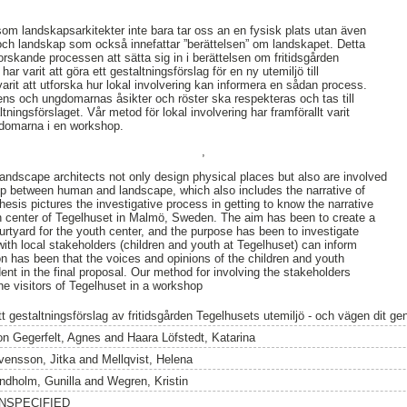
som landskapsarkitekter inte bara tar oss an en fysisk plats utan även
och landskap som också innefattar ”berättelsen” om landskapet. Detta
rskande processen att sätta sig in i berättelsen om fritidsgården
r varit att göra ett gestaltningsförslag för en ny utemiljö till
 varit att utforska hur lokal involvering kan informera en sådan process.
nens och ungdomarnas åsikter och röster ska respekteras och tas till
altningsförslaget. Vår metod för lokal involvering har framförallt varit
gdomarna i en workshop.
,
andscape architects not only design physical places but also are involved
hip between human and landscape, which also includes the narrative of
esis pictures the investigative process in getting to know the narrative
th center of Tegelhuset in Malmö, Sweden. The aim has been to create a
urtyard for the youth center, and the purpose has been to investigate
with local stakeholders (children and youth at Tegelhuset) can inform
on has been that the voices and opinions of the children and youth
ent in the final proposal. Our method for involving the stakeholders
e visitors of Tegelhuset in a workshop
tt gestaltningsförslag av fritidsgården Tegelhusets utemiljö - och vägen dit ge
on Gegerfelt, Agnes
and
Haara Löfstedt, Katarina
vensson, Jitka
and
Mellqvist, Helena
indholm, Gunilla
and
Wegren, Kristin
NSPECIFIED