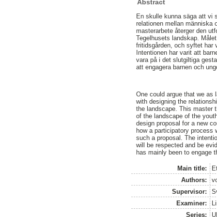
Abstract
En skulle kunna säga att vi 
relationen mellan människa 
masterarbete återger den utfo
Tegelhusets landskap. Målet ha
fritidsgården, och syftet har
Intentionen har varit att bar
vara på i det slutgiltiga gest
att engagera barnen och un
One could argue that we as l
with designing the relations
the landscape. This master th
of the landscape of the you
design proposal for a new co
how a participatory process 
such a proposal. The intenti
will be respected and be evid
has mainly been to engage th
Main title:
E
Authors:
v
Supervisor:
S
Examiner:
L
Series:
U