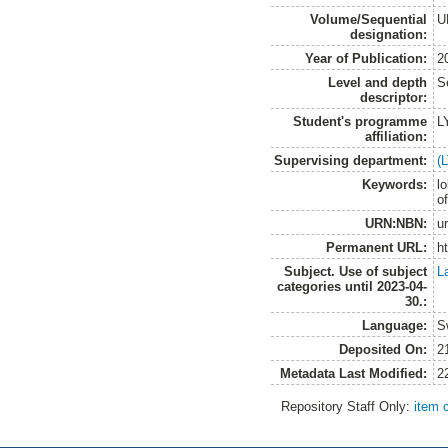
Volume/Sequential
U
designation:
Year of Publication:
2
Level and depth
S
descriptor:
Student's programme
L
affiliation:
Supervising department:
(
Keywords:
lo
of
URN:NBN:
u
Permanent URL:
h
Subject. Use of subject
L
categories until 2023-04-
30.:
Language:
S
Deposited On:
2
Metadata Last Modified:
2
Repository Staff Only:
item 