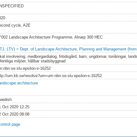
NSPECIFIED
020
econd cycle, A2E
Y002 Landscape Architecture Programme, Alnarp 300 HEC
LTJ, LTV) > Dept. of Landscape Architecture, Planning and Management (from
kal involvering, medborgardialog, fritidsgård, barn, ungdomar, tonåringar, land
fentliga miljöer, hållbar stadsbyggnad
rn:nbn:se:slu:epsilon-s-16252
ttp://urn.kb.se/resolve?urn=urn:nbn:se:slu:epsilon-s-16252
andscape architecture
wedish
1 Oct 2020 12:25
2 Oct 2020 08:08
control page