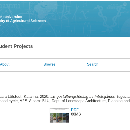
uksuniversitet
ity of Agricultural Sciences
y
udent Projects
About
Browse
Search
aara Löfstedt, Katarina
, 2020.
Ett gestaltningsförslag av fritidsgården Tegelhu
ond cycle, A2E. Alnarp: SLU, Dept. of Landscape Architecture, Planning a
PDF
88MB