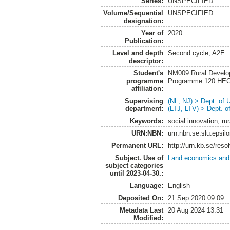
Series:
UNSPECIFIED
Volume/Sequential
UNSPECIFIED
designation:
Year of
2020
Publication:
Level and depth
Second cycle, A2E
descriptor:
Student's
NM009 Rural Develo
programme
Programme 120 HE
affiliation:
Supervising
(NL, NJ) > Dept. of
department:
(LTJ, LTV) > Dept. 
Keywords:
social innovation, r
URN:NBN:
urn:nbn:se:slu:epsil
Permanent URL:
http://urn.kb.se/res
Subject. Use of
Land economics and 
subject categories
until 2023-04-30.:
Language:
English
Deposited On:
21 Sep 2020 09:09
Metadata Last
20 Aug 2024 13:31
Modified: