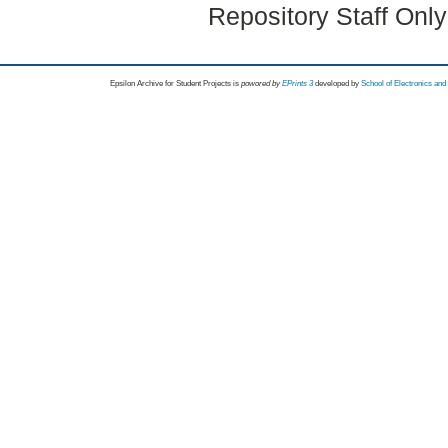
Repository Staff Onl
Epsilon Archive for Student Projects is
powored by
EPrints 3
developed by
School of Electronics an