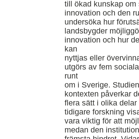
till ökad kunskap om
innovation och den r
undersöka hur föruts
landsbygder möjliggör
innovation och hur d
kan
nyttjas eller övervinn
utgörs av fem sociala
runt
om i Sverige. Studien
kontexten påverkar d
flera sätt i olika dela
tidigare forskning vi
vara viktig för att mö
medan den institution
främsta hindret. Vidar