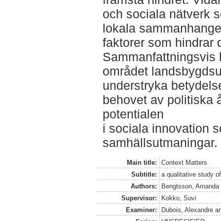
och sociala nätverk s
lokala sammanhanget ä
faktorer som hindrar 
Sammanfattningsvis bi
området landsbygdsu
understryka betydels
behovet av politiska åt
potentialen
i sociala innovation
samhällsutmaningar.
Main title:
Context Matters
Subtitle:
a qualitative study o
Authors:
Bengtsson, Amanda
Supervisor:
Kokko, Suvi
Examiner:
Dubois, Alexandre
a