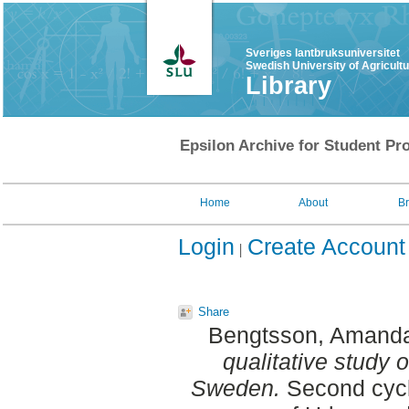
Sveriges lantbruksuniversitet
Swedish University of Agricult
Library
Epsilon Archive for Student Pro
Home
About
B
Login
Create Account
Share
Bengtsson, Amand
qualitative study o
Sweden.
Second cycl