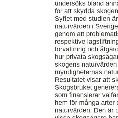
undersöks bland anna
för att skydda skoge
Syftet med studien är 
naturvärden i Sverig
genom att problemati
respektive lagstiftni
förvaltning och åtgär
hur privata skogsäga
skogens naturvärden
myndigheternas natur
Resultatet visar att sk
Skogsbruket genererar
som finansierar välfä
hem för många arter
naturvärden. Den är 
vissa skogsägare har