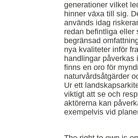
generationer vilket le
hinner växa till sig. 
används idag riskerar
redan befintliga elle
begränsad omfattning
nya kvaliteter inför 
handlingar påverkas i
finns en oro för myn
naturvårdsåtgärder o
Ur ett landskapsarkit
viktigt att se och res
aktörerna kan påverka
exempelvis vid planeri
The right to own is o