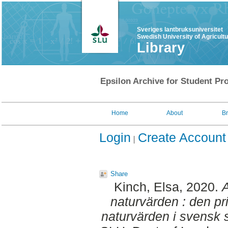
Sveriges lantbruksuniversitet
Swedish University of Agricult
Library
Epsilon Archive for Student Pro
Home
About
B
Login
Create Account
Share
Kinch, Elsa
, 2020.
A
naturvärden : den p
naturvärden i svensk 