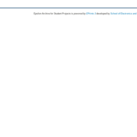
Epsilon Archive for Student Projects is
powored by
EPrints 3
developed by
School of Electronics an