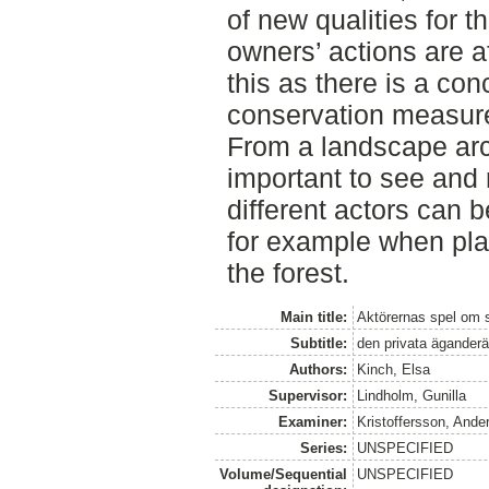
of new qualities for t
owners’ actions are a
this as there is a con
conservation measures
From a landscape arch
important to see and
different actors can b
for example when plan
the forest.
Main title:
Aktörernas spel om 
Subtitle:
den privata ägander
Authors:
Kinch, Elsa
Supervisor:
Lindholm, Gunilla
Examiner:
Kristoffersson, Ande
Series:
UNSPECIFIED
Volume/Sequential
UNSPECIFIED