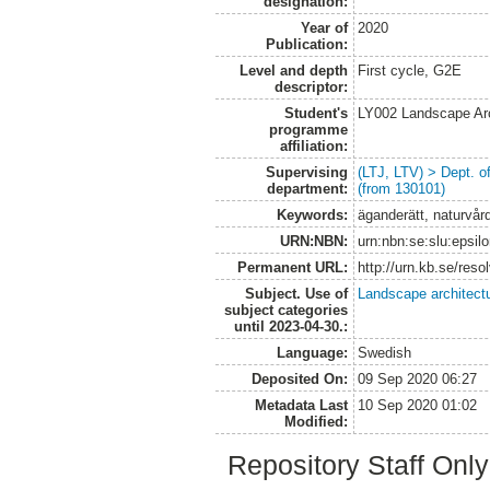
designation:
Year of
2020
Publication:
Level and depth
First cycle, G2E
descriptor:
Student's
LY002 Landscape Ar
programme
affiliation:
Supervising
(LTJ, LTV) > Dept. 
department:
(from 130101)
Keywords:
äganderätt, naturvår
URN:NBN:
urn:nbn:se:slu:epsil
Permanent URL:
http://urn.kb.se/res
Subject. Use of
Landscape architect
subject categories
until 2023-04-30.:
Language:
Swedish
Deposited On:
09 Sep 2020 06:27
Metadata Last
10 Sep 2020 01:02
Modified:
Repository Staff Onl