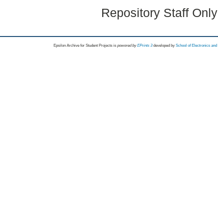
Repository Staff Onl
Epsilon Archive for Student Projects is
powored by
EPrints 3
developed by
School of Electronics an