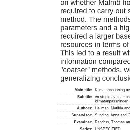
on whether Malmö hol
required to carry out
method. The methods 
parameters and a hig
required a larger bas
resources in terms of
This led to a result wi
information compared 
"coarser” methods, w
generalizing conclusi
Main title:
Klimatanpassning av
Subtitle:
en studie av tillämp
klimatanpassningen 
Authors:
Hellman, Matilda
an
Supervisor:
Sunding, Anna
and
Ö
Examiner:
Randrup, Thomas
a
Series:
UNSPECIFIED