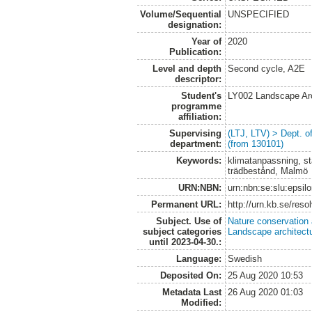
Volume/Sequential
UNSPECIFIED
designation:
Year of
2020
Publication:
Level and depth
Second cycle, A2E
descriptor:
Student's
LY002 Landscape Ar
programme
affiliation:
Supervising
(LTJ, LTV) > Dept. 
department:
(from 130101)
Keywords:
klimatanpassning, sta
trädbestånd, Malmö
URN:NBN:
urn:nbn:se:slu:epsil
Permanent URL:
http://urn.kb.se/res
Subject. Use of
Nature conservation
subject categories
Landscape architect
until 2023-04-30.:
Language:
Swedish
Deposited On:
25 Aug 2020 10:53
Metadata Last
26 Aug 2020 01:03
Modified: