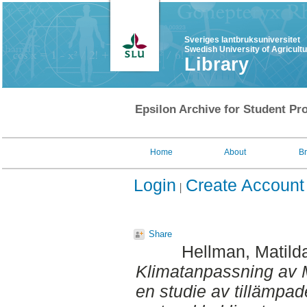
Sveriges lantbruksuniversitet
Swedish University of Agricult
Library
Epsilon Archive for Student Pro
Home
About
B
Login
Create Account
Share
Hellman, Matild
Klimatanpassning av M
en studie av tillämpad