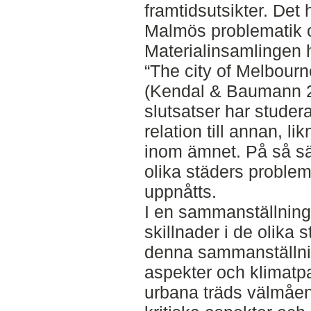
framtidsutsikter. Det 
Malmös problematik o
Materialinsamlingen h
“The city of Melbourne
(Kendal & Baumann 2
slutsatser har studera
relation till annan, l
inom ämnet. På så sät
olika städers problem
uppnåtts.
I en sammanställning
skillnader i de olika 
denna sammanställnin
aspekter och klimatpa
urbana träds välmåen