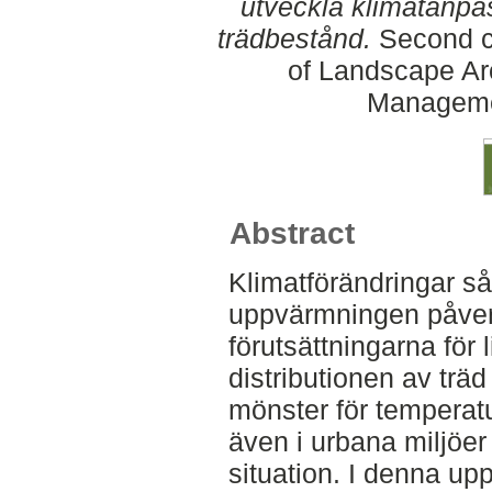
utveckla klimatanp
trädbestånd.
Second cy
of Landscape Ar
Manageme
Abstract
Klimatförändringar s
uppvärmningen påver
förutsättningarna för 
distributionen av träd
mönster för temperat
även i urbana miljöe
situation. I denna up