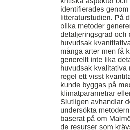
kritiska aspekter och
identifierades genom
litteraturstudien. På de
olika metoder generer
detaljeringsgrad och 
huvudsak kvantitativ
många arter men få k
generellt inte lika det
huvudsak kvalitativ
regel ett visst kvanti
kunde byggas på med 
klimatparametrar eller
Slutligen avhandlar 
undersökta metoderna
baserat på om Malmö
de resurser som krävs 