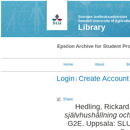
Sveriges lantbruksuniversitet
Swedish University of Agricult
Library
Epsilon Archive for Student Pro
Home
About
B
Login
Create Account
Share
Hedling, Rickard
självhushållning och
G2E. Uppsala: SLU,