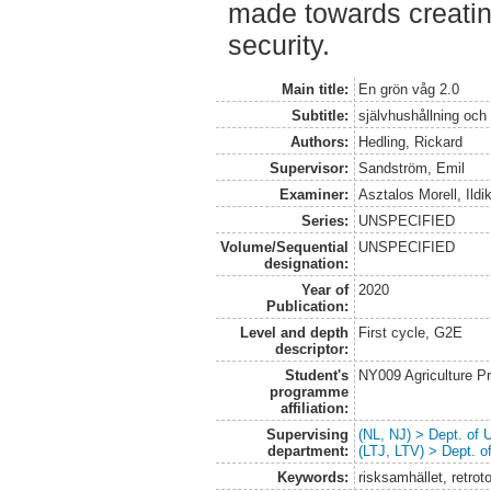
made towards creatin
security.
Main title:
En grön våg 2.0
Subtitle:
självhushållning och
Authors:
Hedling, Rickard
Supervisor:
Sandström, Emil
Examiner:
Asztalos Morell, Ildi
Series:
UNSPECIFIED
Volume/Sequential
UNSPECIFIED
designation:
Year of
2020
Publication:
Level and depth
First cycle, G2E
descriptor:
Student's
NY009 Agriculture 
programme
affiliation:
Supervising
(NL, NJ) > Dept. of
department:
(LTJ, LTV) > Dept. 
Keywords:
risksamhället, retrot