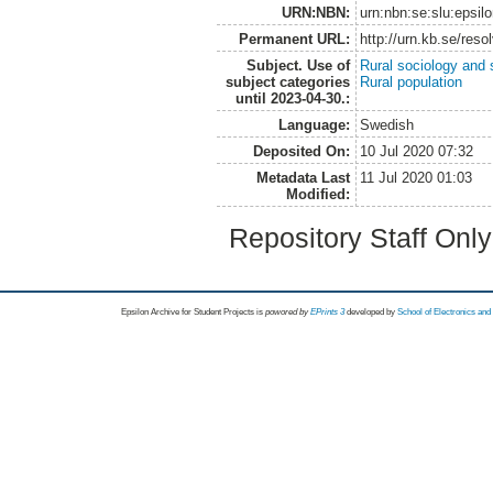
URN:NBN:
urn:nbn:se:slu:epsil
Permanent URL:
http://urn.kb.se/res
Subject. Use of
Rural sociology and 
subject categories
Rural population
until 2023-04-30.:
Language:
Swedish
Deposited On:
10 Jul 2020 07:32
Metadata Last
11 Jul 2020 01:03
Modified:
Repository Staff Onl
Epsilon Archive for Student Projects is
powored by
EPrints 3
developed by
School of Electronics an