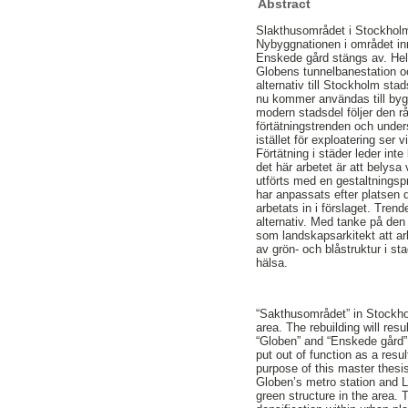
Abstract
Slakthusområdet i Stockholm
Nybyggnationen i området in
Enskede gård stängs av. Hel
Globens tunnelbanestation oc
alternativ till Stockholm s
nu kommer användas till bygg
modern stadsdel följer den rå
förtätningstrenden och under
istället för exploatering ser
Förtätning i städer leder int
det här arbetet är att belysa
utförts med en gestaltningsp
har anpassats efter platsen 
arbetats in i förslaget. Tren
alternativ. Med tanke på den
som landskapsarkitekt att ar
av grön- och blåstruktur i 
hälsa.
“Sakthusområdet” in Stockholm
area. The rebuilding will res
“Globen” and “Enskede gård” 
put out of function as a resu
purpose of this master thesis
Globen’s metro station and L
green structure in the area