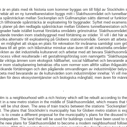
 är en plats med rik historia som kommer byggas om till följd av Stockholm s
nebär att en ny tunnelbanestation byggs mitt i Slakthusområdet och tunnelba
a spårsträckan mellan Sockenplan och Gullmarsplan sätts därmed ur funktion
h tillhörande spårsträcka är exploatering för byggnader. Syftet med examensa
tads planer på den nedlagda spårsträckan mellan Globens tunnelbanestation o
nader hade istället kunnat förstärka områdets grönstruktur. Slakthusområdet
dande trenden inom stadsbyggnad med förtätning av städer. Vi vill i det här ar
söka alternativ till exploatering på Globens stationsområde. Genom att arbeta 
 vi en möjlighet att skapa en plats för rekreation för invånarna samtidigt som gr
e bara till att grön- och blåstruktur minskar utan även till att industriella om
 vikten av det industriella kulturarvet och arbetar med att bevara Slakthusområ
rocess vilket resulterade i ett gestaltningsförslag som namngetts “Slakthuspa
där viktiga ämnen som ekologisk hållbarhet, social hållbarhet och bevarande a
der inom stadsplanering betraktas ofta som normer som alltför sällan ifrågasät
 ökande förtätningen och den pågående omvandlingen av industrimiljöer belyser
beta med bevarande av de kulturvärden som industrimiljöer innehar. Vi vill m
staden för dess ekosystemtjänster och biologiska mångfald, men även för män
,
 is a neighbourhood with a rich history which will be rebuilt according to the 
ult in a new metro station in the middle of Slakthusområdet, which means that 
will be shut down. The area of train tracks between the stations “Sockenplan”
lt. The plans that Stockholm’s municipality has for Globen metro station is exp
 is to create a different proposal for the municipality’s plans for the disused 
indeparken. The land that will be used for buildings could have been used to 
. The new plans for Slakthusområdet to become a modern neighbourhood follows