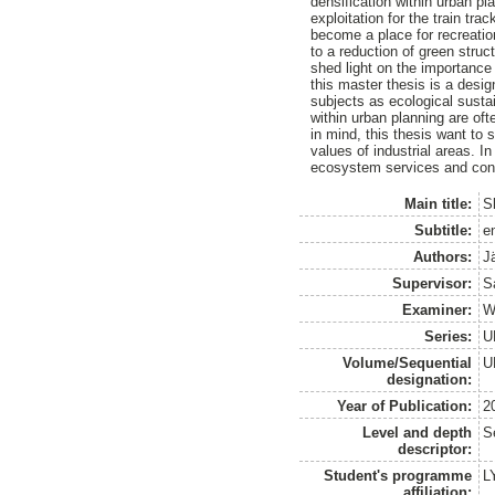
densification within urban pl
exploitation for the train tr
become a place for recreation
to a reduction of green struct
shed light on the importance
this master thesis is a desi
subjects as ecological sustain
within urban planning are of
in mind, this thesis want to 
values of industrial areas. I
ecosystem services and contr
Main title:
S
Subtitle:
e
Authors:
J
Supervisor:
S
Examiner:
W
Series:
U
Volume/Sequential
U
designation:
Year of Publication:
2
Level and depth
S
descriptor:
Student's programme
L
affiliation: