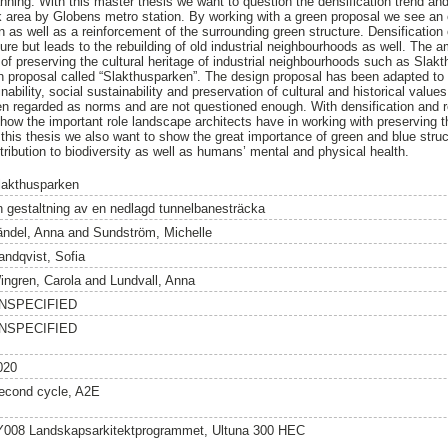
anning. With this master thesis we want to question the densification trend and
ack area by Globens metro station. By working with a green proposal we see an o
 as well as a reinforcement of the surrounding green structure. Densification 
ure but leads to the rebuilding of old industrial neighbourhoods as well. The am
 of preserving the cultural heritage of industrial neighbourhoods such as Slak
gn proposal called “Slakthusparken”. The design proposal has been adapted to 
ability, social sustainability and preservation of cultural and historical values
ten regarded as norms and are not questioned enough. With densification and re
show the important role landscape architects have in working with preserving th
n this thesis we also want to show the great importance of green and blue structu
ibution to biodiversity as well as humans’ mental and physical health.
lakthusparken
n gestaltning av en nedlagd tunnelbanesträcka
ändel, Anna
and
Sundström, Michelle
andqvist, Sofia
ingren, Carola
and
Lundvall, Anna
NSPECIFIED
NSPECIFIED
020
econd cycle, A2E
Y008 Landskapsarkitektprogrammet, Ultuna 300 HEC