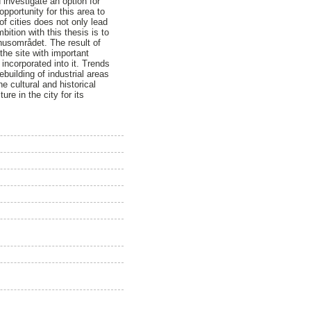
 investigate an option for
pportunity for this area to
of cities does not only lead
bition with this thesis is to
thusområdet. The result of
the site with important
 incorporated into it. Trends
building of industrial areas
e cultural and historical
re in the city for its