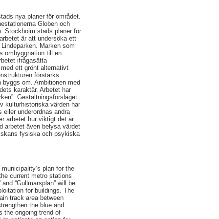
tads nya planer för området.
nestationerna Globen och
. Stockholm stads planer för
rbetet är att undersöka ett
ch Lindeparken. Marken som
s ombyggnation till en
betet ifrågasätta
med ett grönt alternativt
önstrukturen förstärks.
råden byggs om. Ambitionen med
dets karaktär. Arbetet har
rken”. Gestaltningsförslaget
v kulturhistoriska värden har
ts eller underordnas andra
 arbetet hur viktigt det är
ed arbetet även belysa värdet
niskans fysiska och psykiska
municipality’s plan for the
the current metro stations
 and “Gullmarsplan” will be
loitation for buildings. The
train track area between
strengthen the blue and
 the ongoing trend of