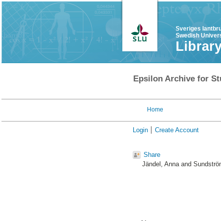
Sveriges lantbr
Swedish Univers
Librar
Epsilon Archive for St
Home
Login
Create Account
Share
Jändel, Anna
and
Sundströ