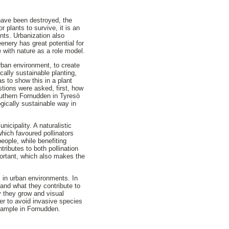
 have been destroyed, the
 plants to survive, it is an
nts. Urbanization also
enery has great potential for
e with nature as a role model.
rban environment, to create
cally sustainable planting,
s to show this in a plant
ions were asked, first, ​how
outhern Fornudden in Tyresö
ogically sustainable way in
cipality. A naturalistic
which favoured pollinators
people, while benefiting
ributes to both pollination
mportant, which also makes the
s in urban environments. In
 and what they contribute to
 they grow and visual
der to avoid invasive species
example in Fornudden.