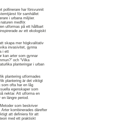
t pollinerare har försvunnit
ystemtjänst för samhället
erare i urbana miljöer.
 naturen medför.
en utformas på ett hållbart
inspirerade av ett ekologiskt
 att skapa mer högkvalitativ
vika invasivitet, gynna
 i ett
ur kan arter som gynnar
ommun?” och “Vilka
turlika planteringar i urban
ik plantering utformades
ik plantering är det viktigt
g som ofta har en låg
visuella egenskaper som
å nektar. Att utforma en
 en längre period.
r. Metoder som beskriver
. Arter kombinerades därefter
igt att definiera för att
teori med ett praktiskt