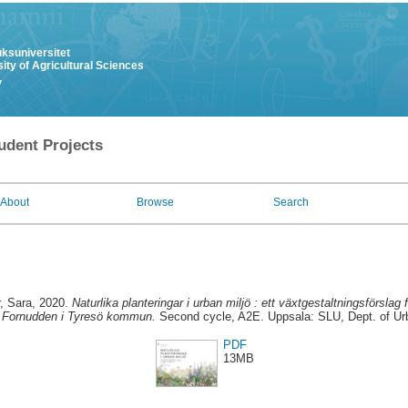
uksuniversitet
ity of Agricultural Sciences
y
udent Projects
About
Browse
Search
, Sara
, 2020.
Naturlika planteringar i urban miljö : ett växtgestaltningsförslag f
a Fornudden i Tyresö kommun.
Second cycle, A2E. Uppsala: SLU, Dept. of Ur
PDF
13MB