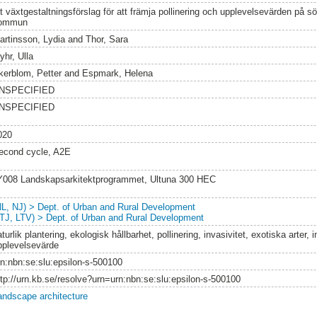
tt växtgestaltningsförslag för att främja pollinering och upplevelsevärden på 
ommun
artinsson, Lydia
and
Thor, Sara
yhr, Ulla
kerblom, Petter
and
Espmark, Helena
NSPECIFIED
NSPECIFIED
020
econd cycle, A2E
Y008 Landskapsarkitektprogrammet, Ultuna 300 HEC
NL, NJ) > Dept. of Urban and Rural Development
LTJ, LTV) > Dept. of Urban and Rural Development
turlik plantering, ekologisk hållbarhet, pollinering, invasivitet, exotiska arter,
pplevelsevärde
rn:nbn:se:slu:epsilon-s-500100
ttp://urn.kb.se/resolve?urn=urn:nbn:se:slu:epsilon-s-500100
andscape architecture