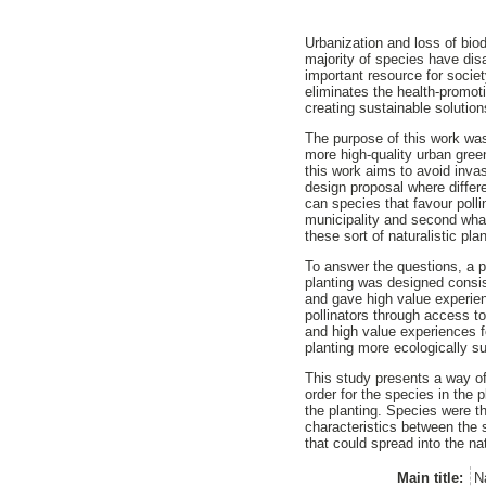
Urbanization and loss of bio
majority of species have dis
important resource for socie
eliminates the health-promoti
creating sustainable solution
The purpose of this work was
more high-quality urban green
this work aims to avoid inva
design proposal where differ
can species that favour poll
municipality​ and second ​wha
these sort of naturalistic pl
To answer the questions, a p
planting was designed consist
and gave high value experienc
pollinators through access to
and high value experiences ​​
planting more ecologically su
This study presents a way of 
order for the species in the
the planting. Species were 
characteristics between the s
that could spread into the na
Main title:
Na