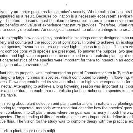
,
diversity are major problems facing today's society. Where pollinator habitats
appeared as a result. Because pollination is a necessary ecosystem service for
ty. Therefore measures must be taken to favour pollinators in urban environme
ng benefits and value of experience that nature provides. Therefore, urban gre
s to society's problems. An ecological approach to urban plantings is to creat
 to exemplify how ecologically sustainable plantings can be designed in an u
ery and counteract the reduction of pollinators. In order to achieve an ecologi
sive species, favour pollinators and have high richness in species. The aim wa
ent compositions with species are presented. To answer the purpose, two quest
inators and high value experiences be combined in a naturalistic planting at s
t characteristics of the species were important for them to interact in an ecol
antings in urban environment?
lant design proposal was implemented on part of Fornuddsparken in Tyresö muni
ing of a large richness in species, which contributed to variety in flowering, 
es. Flowering contributed its visual attributes to high value experiences ​​for 
 nectar. Attempting to achieve a long flowering season was important as it cont
for a longer duration each. In a naturalistic planting, richness in species is i
stainable.
thinking about plant selection and plant combinations in naturalistic planting
 planting to cooperate, methods were used that describe how the species' grow
then combined into 10 plant mixes where the goal was harmony in both the way
pecies. The spreading ability of exotic species was important to define in or
tive flora. The vision for the study was to combine theory with the practical 
turlika planteringar i urban miljö