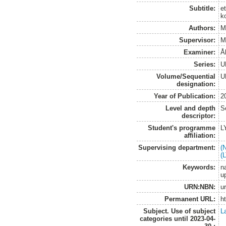
Subtitle:
e
k
Authors:
M
Supervisor:
M
Examiner:
Å
Series:
U
Volume/Sequential
U
designation:
Year of Publication:
2
Level and depth
S
descriptor:
Student's programme
L
affiliation:
Supervising department:
(
(
Keywords:
na
u
URN:NBN:
u
Permanent URL:
h
Subject. Use of subject
L
categories until 2023-04-