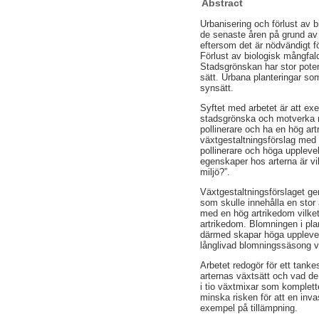
Abstract
Urbanisering och förlust av b
de senaste åren på grund av a
eftersom det är nödvändigt fö
Förlust av biologisk mångfal
Stadsgrönskan har stor potent
sätt. Urbana planteringar som
synsätt.
Syftet med arbetet är att exe
stadsgrönska och motverka mi
pollinerare och ha en hög artr
växtgestaltningsförslag med 
pollinerare och höga uppleve
egenskaper hos arterna är vik
miljö?”.
Växtgestaltningsförslaget g
som skulle innehålla en stor 
med en hög artrikedom vilket 
artrikedom. Blomningen i pla
därmed skapar höga upplevels
långlivad blomningssäsong var
Arbetet redogör för ett tanke
arternas växtsätt och vad de
i tio växtmixar som komplette
minska risken för att en inva
exempel på tillämpning.