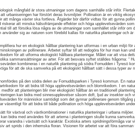
iologisk mångfald är stora utmaningar som dagens samhälle står inför. Flertale
tt urbaniseringen har förstört deras livsmiljöer. Pollination är en viktig ekos
r att många växter ska fortleva. Åtgärder bör därför vidtas för att gynna pollin
d riskerar att minska hälsofrämjande effekter och höga upplevelsevärden som
ial till att försöka lösa några av de utmaningar som samhället står inför om d
 använder sig av naturen som förebild kallas för naturlika planteringar och är 
mplifiera hur en ekologisk hållbar plantering kan utformas i en urban miljö för
nskningen av pollinerare. Arbetet syftar till att redogöra för hur man kan und
ikedom för att utforma ekologiskt hållbara planteringar. Målet var att visa detta
olika sammansättningar av arter. För att besvara syftet ställdes frågorna: “ H
lsevärden kombineras i en naturlik plantering på södra Fornudden i Tyresö k
tiga för att de ska samverka på ett ekologiskt hållbart sätt i dessa typer av na
enomfördes på den södra delen av Fornuddsparken i Tyresö kommun. En naturl
artrikedom för att bidra till höga upplevelsevärden och blomrikedom. I en naturl
medför att planteringen blir mer ekologiskt hållbar än en traditionell planterin
nteringen kan bidra med sinnesupplevelser såsom doft, ljud av insekter och 
evärden för människor samtidigt som det gynnar pollinerare genom tillgång p
 väsentligt för att bidra till både pollination och höga upplevelsevärden under
sätt för växtval och växtkombinationer i naturlika planteringar i urbana miljöe
 kan bidra med användes för att arterna i planteringen skulle kunna samverka
rar varandra i växtsätt och karaktär. Exotiska arters spridningsförmåga var vikt
siv art sprids i den inhemska floran. Visionen för arbetet var att föra samman 