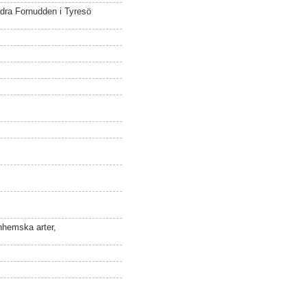
södra Fornudden i Tyresö
 inhemska arter,