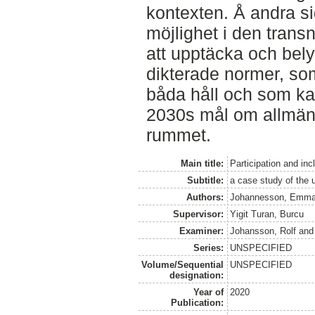
kontexten. Å andra si
möjlighet i den trans
att upptäcka och bely
dikterade normer, som
båda håll och som kan
2030s mål om allmän ti
rummet.
Main title:
Participation and in
Subtitle:
a case study of the 
Authors:
Johannesson, Emm
Supervisor:
Yigit Turan, Burcu
Examiner:
Johansson, Rolf
an
Series:
UNSPECIFIED
Volume/Sequential
UNSPECIFIED
designation:
Year of
2020
Publication: