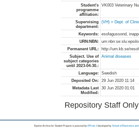
Student's
VK003 Veterinary Nu
programme
affiliation:
Supervising
(VH) > Dept. of Clini
department:
Keywords:
esofagussond, inapp
URN:NBN:
urn:nbn:se:slu:epsil
Permanent URL:
http://urn.kb.se/res
Subject. Use of
Animal diseases
subject categories
until 2023-04-30.:
Language:
Swedish
Deposited On:
29 Jun 2020 11:14
Metadata Last
30 Jun 2020 01:01
Modified:
Repository Staff Onl
Epsilon Archive for Student Projects is
powored by
EPrints 3
developed by
School of Electronics an