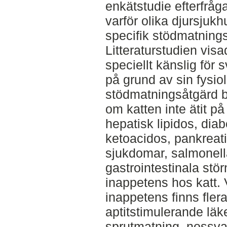
enkätstudie efterfråg
varför olika djursjukh
specifik stödmatning
Litteraturstudien visa
speciellt känslig för s
på grund av sin fysio
stödmatningsåtgärd b
om katten inte ätit på
hepatisk lipidos, diab
ketoacidos, pankreati
sjukdomar, salmonel
gastrointestinala stö
inappetens hos katt.
inappetens finns flera
aptitstimulerande lä
sprutmatning, nossv