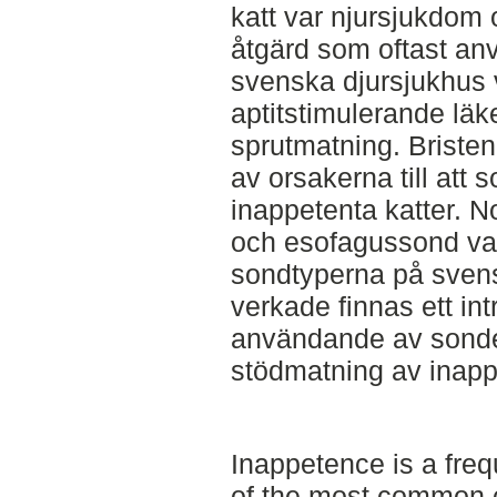
katt var njursjukdom
åtgärd som oftast an
svenska djursjukhus 
aptitstimulerande läk
sprutmatning. Bristen
av orsakerna till att 
inappetenta katter. 
och esofagussond va
sondtyperna på svens
verkade finnas ett int
användande av sonde
stödmatning av inappe
Inappetence is a fre
of the most common 