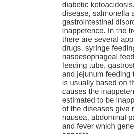
diabetic ketoacidosis
disease, salmonella 
gastrointestinal diso
inappetence. In the t
there are several app
drugs, syringe feedin
nasoesophageal feed
feeding tube, gastro
and jejunum feeding 
is usually based on th
causes the inappeten
estimated to be inap
of the diseases give
nausea, abdominal pa
and fever which gener