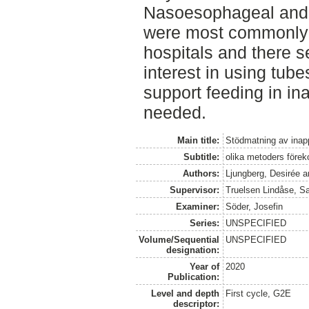
Nasoesophageal and 
were most commonly 
hospitals and there 
interest in using tub
support feeding in in
needed.
Main title:
Stödmatning av inapp
Subtitle:
olika metoders förek
Authors:
Ljungberg, Desirée
a
Supervisor:
Truelsen Lindåse, S
Examiner:
Söder, Josefin
Series:
UNSPECIFIED
Volume/Sequential
UNSPECIFIED
designation:
Year of
2020
Publication:
Level and depth
First cycle, G2E
descriptor: