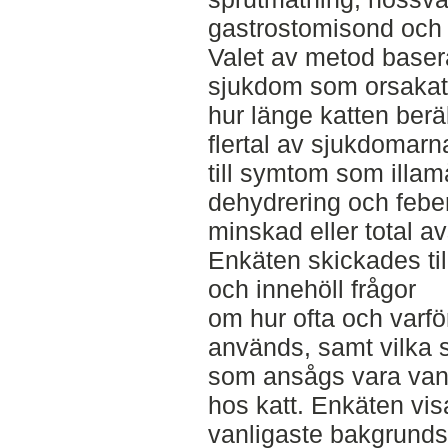
gastrostomisond och
Valet av metod basera
sjukdom som orsakat
hur länge katten berä
flertal av sjukdomar
till symtom som illa
dehydrering och feber
minskad eller total a
Enkäten skickades til
och innehöll frågor
om hur ofta och varf
används, samt vilka 
som ansågs vara vanli
hos katt. Enkäten vis
vanligaste bakgrunds