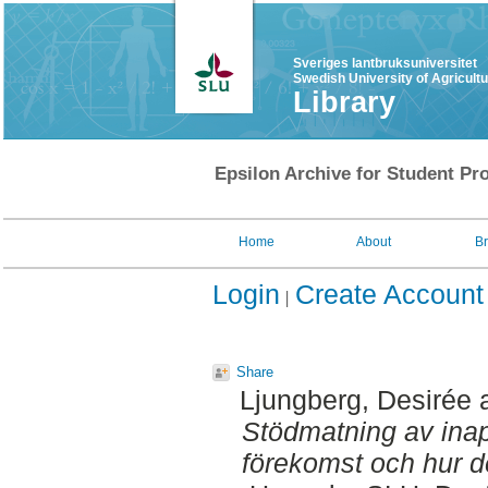
Sveriges lantbruksuniversitet
Swedish University of Agricult
Library
Epsilon Archive for Student Pro
Home
About
B
Login
Create Account
Share
Ljungberg, Desirée
Stödmatning av inap
förekomst och hur d