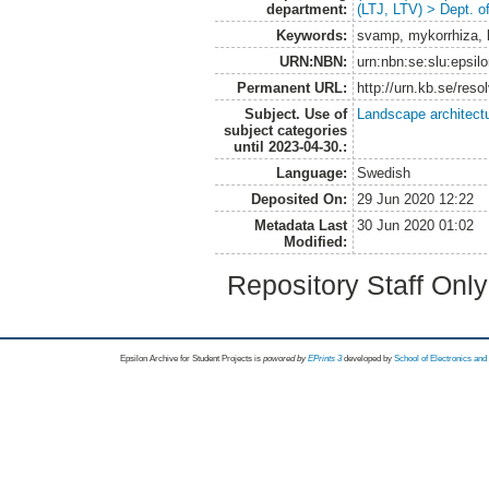
department:
(LTJ, LTV) > Dept. 
Keywords:
svamp, mykorrhiza, l
URN:NBN:
urn:nbn:se:slu:epsil
Permanent URL:
http://urn.kb.se/res
Subject. Use of
Landscape architect
subject categories
until 2023-04-30.:
Language:
Swedish
Deposited On:
29 Jun 2020 12:22
Metadata Last
30 Jun 2020 01:02
Modified:
Repository Staff Onl
Epsilon Archive for Student Projects is
powored by
EPrints 3
developed by
School of Electronics an