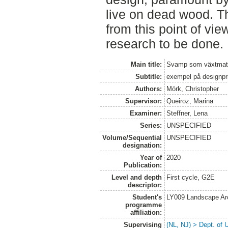
live on dead wood. Th
from this point of vi
research to be done.
Main title:
Svamp som växtmater
Subtitle:
exempel på designpr
Authors:
Mörk, Christopher
Supervisor:
Queiroz, Marina
Examiner:
Steffner, Lena
Series:
UNSPECIFIED
Volume/Sequential
UNSPECIFIED
designation:
Year of
2020
Publication:
Level and depth
First cycle, G2E
descriptor:
Student's
LY009 Landscape Ar
programme
affiliation:
Supervising
(NL, NJ) > Dept. of