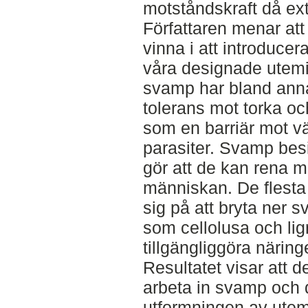
motståndskraft då ext
Författaren menar att
vinna i att introduce
våra designade utemi
svamp har bland anna
tolerans mot torka oc
som en barriär mot v
parasiter. Svamp bes
gör att de kan rena m
människan. De flesta
sig på att bryta ner s
som cellolusa och lig
tillgängliggöra näring
Resultatet visar att de
arbeta in svamp och d
utformningen av utemi