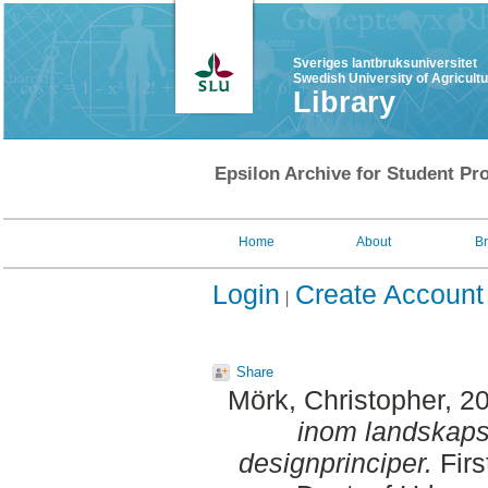
Sveriges lantbruksuniversitet
Swedish University of Agricult
Library
Epsilon Archive for Student Pro
Home
About
B
Login
Create Account
Share
Mörk, Christopher
, 2
inom landskaps
designprinciper.
Firs