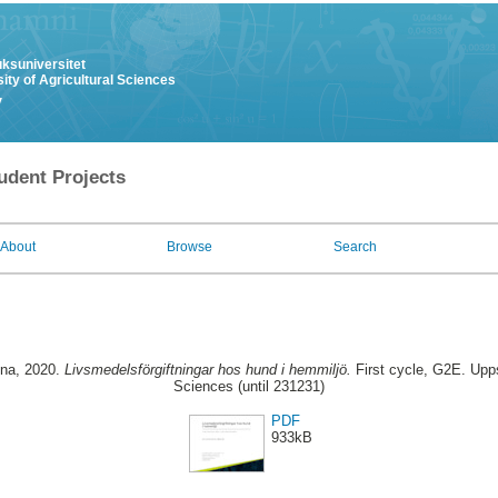
uksuniversitet
ity of Agricultural Sciences
y
udent Projects
About
Browse
Search
nna
, 2020.
Livsmedelsförgiftningar hos hund i hemmiljö.
First cycle, G2E. Upps
Sciences (until 231231)
PDF
933kB