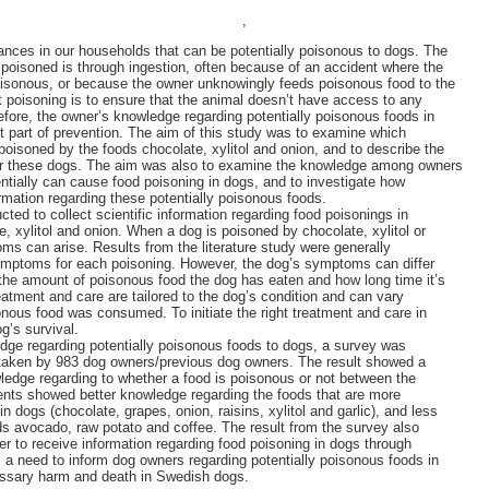
,
nces in our households that can be potentially poisonous to dogs. The
isoned is through ingestion, often because of an accident where the
sonous, or because the owner unknowingly feeds poisonous food to the
 poisoning is to ensure that the animal doesn’t have access to any
ore, the owner’s knowledge regarding potentially poisonous foods in
t part of prevention. The aim of this study was to examine which
soned by the foods chocolate, xylitol and onion, and to describe the
for these dogs. The aim was also to examine the knowledge among owners
entially can cause food poisoning in dogs, and to investigate how
ormation regarding these potentially poisonous foods.
cted to collect scientific information regarding food poisonings in
, xylitol and onion. When a dog is poisoned by chocolate, xylitol or
ms can arise. Results from the literature study were generally
symptoms for each poisoning. However, the dog’s symptoms can differ
 the amount of poisonous food the dog has eaten and how long time it’s
tment and care are tailored to the dog’s condition and can vary
ous food was consumed. To initiate the right treatment and care in
og’s survival.
dge regarding potentially poisonous foods to dogs, a survey was
taken by 983 dog owners/previous dog owners. The result showed a
owledge regarding to whether a food is poisonous or not between the
ents showed better knowledge regarding the foods that are more
dogs (chocolate, grapes, onion, raisins, xylitol and garlic), and less
s avocado, raw potato and coffee. The result from the survey also
r to receive information regarding food poisoning in dogs through
s a need to inform dog owners regarding potentially poisonous foods in
essary harm and death in Swedish dogs.