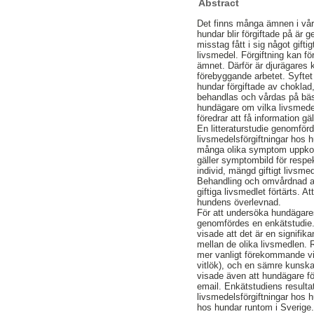
Abstract
Det finns många ämnen i våra 
hundar blir förgiftade på är
misstag fått i sig något gift
livsmedel. Förgiftning kan förh
ämnet. Därför är djurägares k
förebyggande arbetet. Syfte
hundar förgiftade av choklad,
behandlas och vårdas på bäs
hundägare om vilka livsmede
föredrar att få information gä
En litteraturstudie genomför
livsmedelsförgiftningar hos h
många olika symptom uppkom
gäller symptombild för resp
individ, mängd giftigt livsme
Behandling och omvårdnad an
giftiga livsmedlet förtärts. 
hundens överlevnad.
För att undersöka hundägares
genomfördes en enkätstudie.
visade att det är en signifika
mellan de olika livsmedlen.
mer vanligt förekommande vid 
vitlök), och en sämre kunska
visade även att hundägare för
email. Enkätstudiens resulta
livsmedelsförgiftningar hos 
hos hundar runtom i Sverige