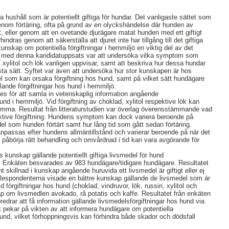
hushåll som är potentiellt giftiga för hundar. Det vanligaste sättet som
 genom förtäring, ofta på grund av en olyckshändelse där hunden av
igt, eller genom att en ovetande djurägare matat hunden med ett giftigt
indras genom att säkerställa att djuret inte har tillgång till det giftiga
unskap om potentiella förgiftningar i hemmiljö en viktig del av det
t med denna kandidatuppsats var att undersöka vilka symptom som
 xylitol och lök vanligen uppvisar, samt att beskriva hur dessa hundar
ta sätt. Syftet var även att undersöka hur stor kunskapen är hos
l som kan orsaka förgiftning hos hund, samt på vilket sätt hundägare
llande förgiftningar hos hund i hemmiljö.
des för att samla in vetenskaplig information angående
und i hemmiljö. Vid förgiftning av choklad, xylitol respektive lök kan
ma. Resultat från litteraturstudien var överlag överensstämmande vad
ektive förgiftning. Hundens symptom kan dock variera beroende på
del som hunden förtärt samt hur lång tid som gått sedan förtäring.
passas efter hundens allmäntillstånd och varierar beroende på när det
Att påbörja rätt behandling och omvårdnad i tid kan vara avgörande för
 kunskap gällande potentiellt giftiga livsmedel för hund
 Enkäten besvarades av 983 hundägare/tidigare hundägare. Resultatet
nt skillnad i kunskap angående huruvida ett livsmedel är giftigt eller ej
 Respondenterna visade en bättre kunskap gällande de livsmedel som är
förgiftningar hos hund (choklad, vindruvor, lök, russin, xylitol och
p om livsmedlen avokado, rå potatis och kaffe. Resultatet från enkäten
edrar att få information gällande livsmedelsförgiftningar hos hund via
t pekar på vikten av att informera hundägare om potentiella
hund, vilket förhoppningsvis kan förhindra både skador och dödsfall
.