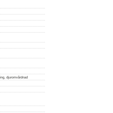
ling, djuromvårdnad