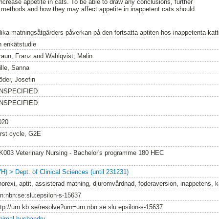
ncrease appetite in cats. To be able to draw any conclusions, further
g methods and how they may affect appetite in inappetent cats should
lika matningsåtgärders påverkan på den fortsatta aptiten hos inappetenta katt
n enkätstudie
raun, Franz
and
Wahlqvist, Malin
ille, Sanna
öder, Josefin
NSPECIFIED
NSPECIFIED
020
irst cycle, G2E
K003 Veterinary Nursing - Bachelor's programme 180 HEC
VH) > Dept. of Clinical Sciences (until 231231)
norexi, aptit, assisterad matning, djuromvårdnad, foderaversion, inappetens, k
rn:nbn:se:slu:epsilon-s-15637
ttp://urn.kb.se/resolve?urn=urn:nbn:se:slu:epsilon-s-15637
nimal husbandry