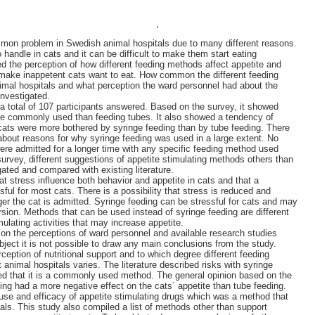
,
mmon problem in Swedish animal hospitals due to many different reasons.
 handle in cats and it can be difficult to make them start eating
ed the perception of how different feeding methods affect appetite and
 make inappetent cats want to eat. How common the different feeding
mal hospitals and what perception the ward personnel had about the
investigated.
 total of 107 participants answered. Based on the survey, it showed
re commonly used than feeding tubes. It also showed a tendency of
cats were more bothered by syringe feeding than by tube feeding. There
bout reasons for why syringe feeding was used in a large extent. No
were admitted for a longer time with any specific feeding method used
urvey, different suggestions of appetite stimulating methods others than
gated and compared with existing literature.
at stress influence both behavior and appetite in cats and that a
sful for most cats. There is a possibility that stress is reduced and
ger the cat is admitted. Syringe feeding can be stressful for cats and may
rsion. Methods that can be used instead of syringe feeding are different
mulating activities that may increase appetite.
on the perceptions of ward personnel and available research studies
bject it is not possible to draw any main conclusions from the study.
eption of nutritional support and to which degree different feeding
 animal hospitals varies. The literature described risks with syringe
ed that it is a commonly used method. The general opinion based on the
ing had a more negative effect on the cats´ appetite than tube feeding.
 use and efficacy of appetite stimulating drugs which was a method that
tals. This study also compiled a list of methods other than support