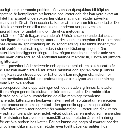
 vanligt förekommande problem på svenska djursjukhus till följd av
ppetens är komplicerat att hantera hos katter och det kan vara svårt att
gt. I det här arbetet undersöktes hur olika matningsmetoder påverkar
 används för att få inappetenta katter att äta via en litteraturstudie. Det
gt förekommande de olika matningsmetoderna var på svenska
rsonal hade för uppfattning om de olika metoderna.
nkät som 107 deltagare svarade på. Utifrån svaren kunde det ses att
vanligare än sondmatning samt att det fanns en antydan till att personal
 besvärade av sprutmatning än av sondmatning. Det fanns ingen tydlig
till varför sprutmatning utfördes i stor utsträckning. Ingen större
katter blev inneliggande längre tid av någon matningsmetod kunde ses.
s även olika förslag på aptitstimulerande metoder in, i syfte att jämföra
 litteratur.
 stress påverkar både beteende och aptiten samt att en sjukhusmiljö är
er. Det kan även vara så att stress minskar och aptiten ökar ju längre
tning kan vara stressande för katter och kan möjligen öka risken för
an användas istället för sprutmatning är olika typer av sondmatning
r som kan öka aptiten.
vårdpersonalens uppfattningar och det visade sig finnas få studier
t dra några generella slutsatser från denna studie. Det rådde olika
ellt stöd och i vilken utsträckning de olika matningsmetoderna
rierade. Litteraturen beskriver risker med att sprutmata men enkäten
t förekommande matningsmetod. Den generella uppfattningen utifrån
 påverkar katten mer negativt än sondmatning. I litteraturen diskuteras
v aptitstimulerande läkemedel, vilket också var en metod som användes
s. Enkätstudien har även sammanställt andra metoder än stödmatning
r att öka aptiten hos katter. För att kunna dra några slutsatser bör det
 hur och om olika matningsmetoder eventuellt påverkar aptiten hos