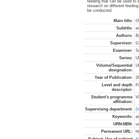
feeding that can be used to i
research on different feedin
be conducted.
Main title:
O
Subtitle:
e
Authors:
B
Supervisor:
G
Examiner:
S
Series:
U
Volume/Sequential
U
designation:
Year of Publication:
2
Level and depth
F
descriptor:
Student's programme
V
affiliation:
Supervising department:
(
Keywords:
a
URN:NBN:
u
Permanent URL:
h
Subject. Use of subject
A