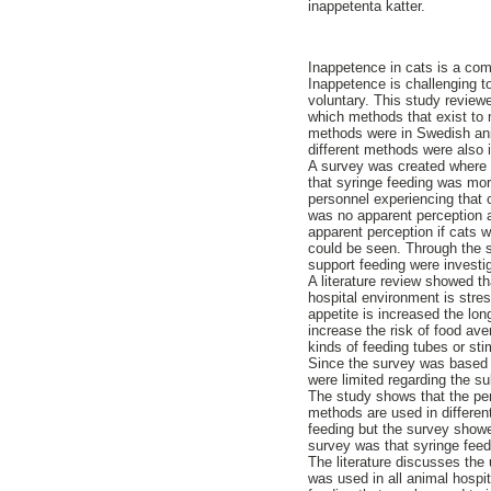
inappetenta katter.
Inappetence in cats is a co
Inappetence is challenging to
voluntary. This study review
which methods that exist to
methods were in Swedish ani
different methods were also 
A survey was created where a
that syringe feeding was mo
personnel experiencing that 
was no apparent perception a
apparent perception if cats 
could be seen. Through the s
support feeding were investi
A literature review showed th
hospital environment is stres
appetite is increased the lon
increase the risk of food ave
kinds of feeding tubes or sti
Since the survey was based 
were limited regarding the su
The study shows that the perc
methods are used in different
feeding but the survey show
survey was that syringe feed
The literature discusses the
was used in all animal hospi