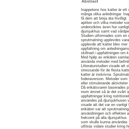
Abstract
Inappetens hos katter är ett
många olika anledningar. Ina
få dem att börja äta frivilli
aptiten och vilka metoder som
undersöktes även hur vanli
djursjukhus samt vad vårdpe
Studien utformades som en e
sprutmatning upplevdes vara 
upplevde att katter blev mer
uppfattning om anledningarna 
skillnad i uppfattningen om 
Med hjälp av enkäten samlade
använda metoder med befintlig
Litteraturstudien visade att
stressande för de flesta katt
katter är inskrivna. Sprutma
foderaversion. Metoder som k
eller stimulerande aktivitete
Då enkätsvaren baserades på 
inom ämnet så är det svårt at
uppfattningar kring nutrition
användes på djursjukhusen va
visade att det var en vanlig
enkäten var att sprutmatning
användningen och effekten a
frekvent på alla djursjukhu
som skulle kunna användas fö
utföras vidare studier kring