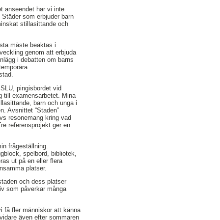
et anseendet har vi inte
. Städer som erbjuder barn
inskat stillasittande och
ästa måste beaktas i
tveckling genom att erbjuda
nlägg i debatten om barns
 temporära
stad.
 SLU, pingisbordet vid
g till examensarbetet. Mina
llasittande, barn och unga i
n. Avsnittet “Staden”
rivs resonemang kring vad
re referensprojekt ger en
n frågeställning.
block, spelbord, bibliotek,
ras ut på en eller flera
mensamma platser.
 staden och dess platser
a liv som påverkar många
vi få fler människor att känna
er vidare även efter sommaren