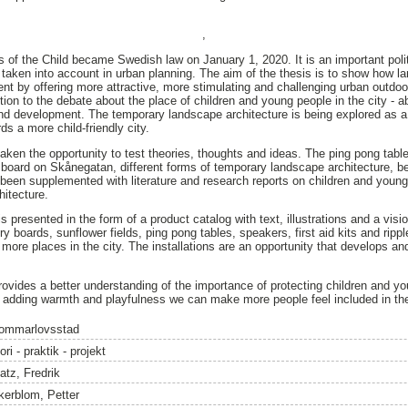
,
 of the Child became Swedish law on January 1, 2020. It is an important polit
be taken into account in urban planning. The aim of the thesis is to show how 
nt by offering more attractive, more stimulating and challenging urban outdo
ion to the debate about the place of children and young people in the city - 
and development. The temporary landscape architecture is being explored as 
s a more child-friendly city.
aken the opportunity to test theories, thoughts and ideas. The ping pong tabl
 board on Skånegatan, different forms of temporary landscape architecture, 
been supplemented with literature and research reports on children and young 
itecture.
 presented in the form of a product catalog with text, illustrations and a visi
try boards, sunflower fields, ping pong tables, speakers, first aid kits and rip
or more places in the city. The installations are an opportunity that develops
provides a better understanding of the importance of protecting children and 
By adding warmth and playfulness we can make more people feel included in the
ommarlovsstad
ori - praktik - projekt
atz, Fredrik
kerblom, Petter