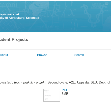
uksuniversitet
ity of Agricultural Sciences
y
udent Projects
About
Browse
Search
sstad : teori - praktik - projekt.
Second cycle, A2E. Uppsala: SLU, Dept. of
PDF
6MB