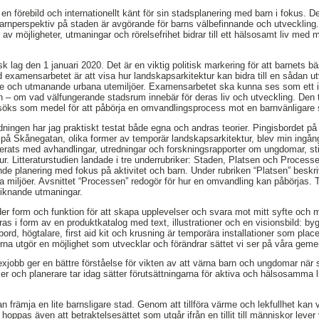
en förebild och internationellt känt för sin stadsplanering med barn i fokus. D
barnperspektiv på staden är avgörande för barns välbefinnande och utveckling
av möjligheter, utmaningar och rörelsefrihet bidrar till ett hälsosamt liv med m
 lag den 1 januari 2020. Det är en viktig politisk markering för att barnets b
 examensarbetet är att visa hur landskapsarkitektur kan bidra till en sådan u
nde och utmanande urbana utemiljöer. Examensarbetet ska kunna ses som ett i
n – om vad välfungerande stadsrum innebär för deras liv och utveckling. Den
söks som medel för att påbörja en omvandlingsprocess mot en barnvänligare 
dningen har jag praktiskt testat både egna och andras teorier. Pingisbordet på
på Skånegatan, olika former av temporär landskapsarkitektur, blev min ingån
terats med avhandlingar, utredningar och forskningsrapporter om ungdomar, sti
r. Litteraturstudien landade i tre underrubriker: Staden, Platsen och Processe
nde planering med fokus på aktivitet och barn. Under rubriken “Platsen” besk
a miljöer. Avsnittet “Processen” redogör för hur en omvandling kan påbörjas. T
 liknande utmaningar.
er form och funktion för att skapa upplevelser och svara mot mitt syfte och mi
 i form av en produktkatalog med text, illustrationer och en visionsbild: bygg
bord, högtalare, first aid kit och krusning är temporära installationer som place
onerna utgör en möjlighet som utvecklar och förändrar sättet vi ser på våra ge
 exjobb ger en bättre förståelse för vikten av att värna barn och ungdomar när
tiker och planerare tar idag sätter förutsättningarna för aktiva och hälsosamm
n främja en lite barnsligare stad. Genom att tillföra värme och lekfullhet kan 
 hoppas även att betraktelsesättet som utgår ifrån en tillit till människor lev