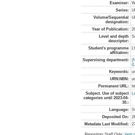
Examiner:
W
Series:
U
Volume/Sequential
U
designation:
Year of Publication:
2
Level and depth
S
descriptor:
Student's programme
L
affiliation:
Supervising department:
(
(
Keywords:
u
URN:NBN:
u
Permanent URL:
h
Subject. Use of subject
L
categories until 2023-04-
30.:
Language:
S
Deposited On:
2
Metadata Last Modified:
2
Repository Staff Only:
item 