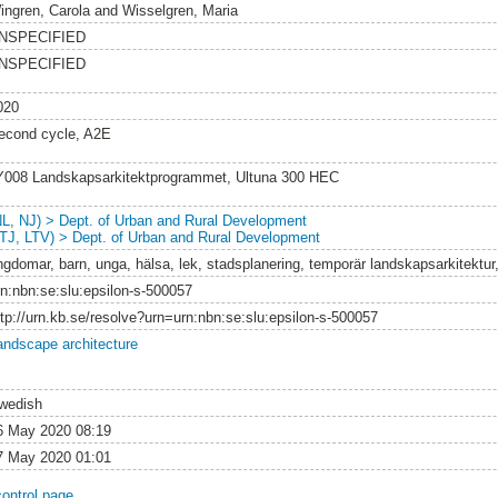
ingren, Carola
and
Wisselgren, Maria
NSPECIFIED
NSPECIFIED
020
econd cycle, A2E
Y008 Landskapsarkitektprogrammet, Ultuna 300 HEC
NL, NJ) > Dept. of Urban and Rural Development
LTJ, LTV) > Dept. of Urban and Rural Development
ngdomar, barn, unga, hälsa, lek, stadsplanering, temporär landskapsarkitektur
rn:nbn:se:slu:epsilon-s-500057
ttp://urn.kb.se/resolve?urn=urn:nbn:se:slu:epsilon-s-500057
andscape architecture
wedish
6 May 2020 08:19
7 May 2020 01:01
control page