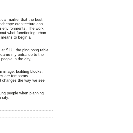
ical marker that the best
landscape architecture can
or environments. The work
about what functioning urban
a means to begin a
e at SLU, the ping pong table
became my entrance to the
people in the city,
on image: building blocks,
ples are temporary
 and changes the way we see
young people when planning
 city.