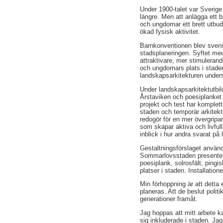
Under 1900-talet var Sverige 
längre. Men att anlägga ett 
och ungdomar ett brett utbud 
ökad fysisk aktivitet.
Barnkonventionen blev svensk
stadsplaneringen. Syftet med
attraktivare, mer stimulera
och ungdomars plats i stade
landskapsarkitekturen under
Under landskapsarkitektutbil
Årstaviken och poesiplanket 
projekt och test har komplet
staden och temporär arkitektu
redogör för en mer övergripa
som skapar aktiva och livfull
inblick i hur andra svarat på
Gestaltningsförslaget använd
Sommarlovsstaden presenteras
poesiplank, solrosfält, pingis
platser i staden. Installati
Min förhoppning är att detta
planeras. Att de beslut poli
generationer framåt.
Jag hoppas att mitt arbete ka
sig inkluderade i staden. Jag