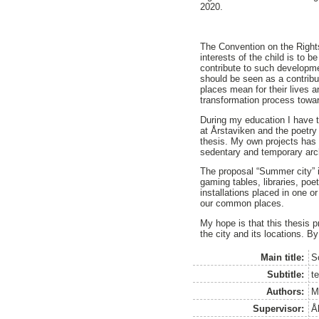
2020.
The Convention on the Rights
interests of the child is to 
contribute to such developme
should be seen as a contribut
places mean for their lives 
transformation process toward
During my education I have t
at Årstaviken and the poetry
thesis. My own projects has 
sedentary and temporary arch
The proposal “Summer city” is
gaming tables, libraries, poe
installations placed in one 
our common places.
My hope is that this thesis 
the city and its locations. 
Main title:
S
Subtitle:
te
Authors:
M
Supervisor:
Å