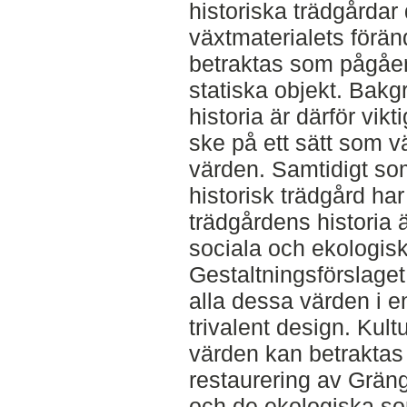
historiska trädgårdar
växtmaterialets förän
betraktas som pågåe
statiska objekt. Bak
historia är därför vikt
ske på ett sätt som v
värden. Samtidigt so
historisk trädgård ha
trädgårdens historia 
sociala och ekologis
Gestaltningsförslaget s
alla dessa värden i e
trivalent design. Kult
värden kan betraktas
restaurering av Grä
och de ekologiska so