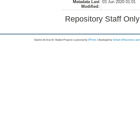
Metadata Last
03 Jun 2020 01:01
Modified:
Repository Staff Onl
Epsilon Archive for Student Projects is
powored by
EPrints 3
developed by
School of Electronics an