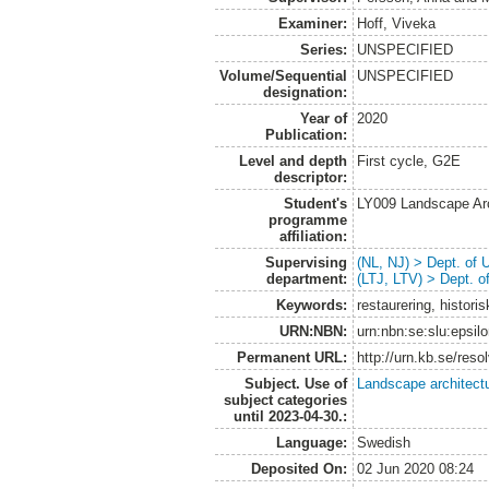
Examiner:
Hoff, Viveka
Series:
UNSPECIFIED
Volume/Sequential
UNSPECIFIED
designation:
Year of
2020
Publication:
Level and depth
First cycle, G2E
descriptor:
Student's
LY009 Landscape Ar
programme
affiliation:
Supervising
(NL, NJ) > Dept. of
department:
(LTJ, LTV) > Dept. 
Keywords:
restaurering, histor
URN:NBN:
urn:nbn:se:slu:epsil
Permanent URL:
http://urn.kb.se/res
Subject. Use of
Landscape architect
subject categories
until 2023-04-30.:
Language:
Swedish
Deposited On:
02 Jun 2020 08:24