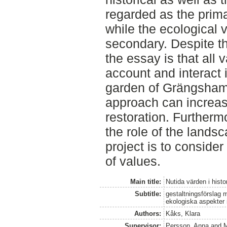
regarded as the prima
while the ecological 
secondary. Despite th
the essay is that all 
account and interact i
garden of Grängshamm
approach can increase
restoration. Furtherm
the role of the landsc
project is to conside
of values.
Main title:
Nutida värden i histo
Subtitle:
gestaltningsförslag m
ekologiska aspekter
Authors:
Kåks, Klara
Supervisor:
Persson, Anna
and
M