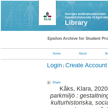
Sveriges lantbruksuniversitet
Swedish University of Agricult
Library
Epsilon Archive for Student Pro
Home
About
B
Login
Create Account
Share
Kåks, Klara
, 202
parkmiljö : gestaltni
kulturhistoriska, soc