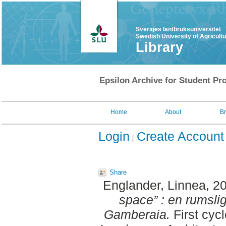
Sveriges lantbruksuniversitet
Swedish University of Agricult
Library
Epsilon Archive for Student Pro
Home
About
B
Login
Create Account
Share
Englander, Linnea
, 2
space” : en rumslig
Gamberaia.
First cyc