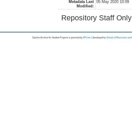
Metadata Last
05 May 2020 10:09
Modified:
Repository Staff Onl
Epsilon Archive for Student Projects is
powored by
EPrints 3
developed by
School of Electronics an