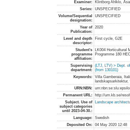
Examiner:
Klintborg Ahlklo, Ås
Series:
UNSPECIFIED
Volume/Sequential
UNSPECIFIED
designation:
Year of
2020
Publication:
Level and depth
First cycle, G2E
descriptor:
Student's
LK004 Horticultural
programme
Programme 180 HE
affiliation:
Supervising
(LTJ, LTV) > Dept. 
department:
(from 130101)
Keywords:
Villa Gamberaia, Ita
landskapsarkitektur,
URN:NBN:
urn:nbn:se:slu:epsil
Permanent URL:
http://urn.kb.se/res
Subject. Use of
Landscape architect
subject categories
until 2023-04-30.:
Language:
Swedish
Deposited On:
04 May 2020 12:48