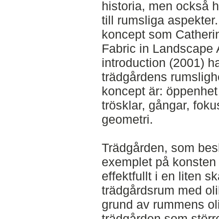
historia, men också h
till rumsliga aspekte
koncept som Catherin
Fabric in Landscape A
introduction (2001) h
trädgårdens rumsligh
koncept är: öppenhet 
trösklar, gångar, fok
geometri.
Trädgården, som besk
exemplet på konsten 
effektfullt i en liten 
trädgårdsrum med olik
grund av rummens oli
trädgården som större