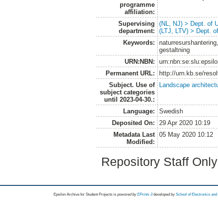
programme
affiliation:
Supervising
(NL, NJ) > Dept. of
department:
(LTJ, LTV) > Dept. 
Keywords:
naturresurshantering
gestaltning
URN:NBN:
urn:nbn:se:slu:epsil
Permanent URL:
http://urn.kb.se/res
Subject. Use of
Landscape architect
subject categories
until 2023-04-30.:
Language:
Swedish
Deposited On:
29 Apr 2020 10:19
Metadata Last
05 May 2020 10:12
Modified:
Repository Staff Onl
Epsilon Archive for Student Projects is
powored by
EPrints 3
developed by
School of Electronics an