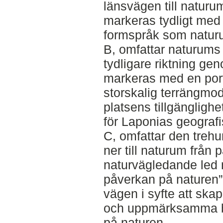
länsvägen till naturu
markeras tydligt me
formspråk som naturu
B, omfattar naturums
tydligare riktning gen
markeras med en port
storskalig terrängmodel
platsens tillgängligh
för Laponias geografi
C, omfattar den treh
ner till naturum från 
naturvägledande led m
påverkan på naturen” 
vägen i syfte att ska
och uppmärksamma b
på naturen.