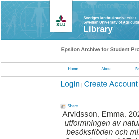
Sveriges lantbruksuniversitet
Swedish University of Agricult
Library
Epsilon Archive for Student Pro
Home
About
B
Login
Create Account
Share
Arvidsson, Emma
, 20
utformningen av natu
besöksflöden och min