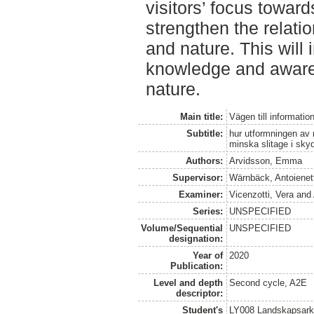
visitors’ focus toward
strengthen the relati
and nature. This will 
knowledge and aware
nature.
Main title:
Vägen till informatio
Subtitle:
hur utformningen av 
minska slitage i sky
Authors:
Arvidsson, Emma
Supervisor:
Wärnbäck, Antoienet
Examiner:
Vicenzotti, Vera
and
Series:
UNSPECIFIED
Volume/Sequential
UNSPECIFIED
designation:
Year of
2020
Publication:
Level and depth
Second cycle, A2E
descriptor:
Student's
LY008 Landskapsark