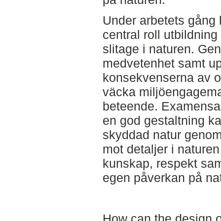
Under arbetets gång ha
central roll utbildning
slitage i naturen. G
medvetenhet samt u
konsekvenserna av ol
väcka miljöengagema
beteende. Examensarb
en god gestaltning ka
skyddad natur genom 
mot detaljer i nature
kunskap, respekt sam
egen påverkan på na
How can the design o