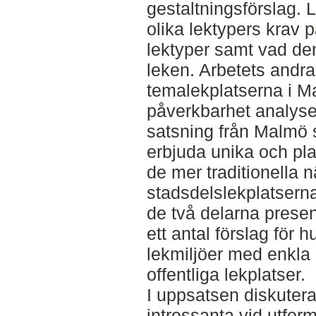
gestaltningsförslag. L
olika lektypers krav p
lektyper samt vad den
leken. Arbetets andra 
temalekplatserna i M
påverkbarhet analyse
satsning från Malmö s
erbjuda unika och pla
de mer traditionella 
stadsdelslekplatserna
de två delarna presen
ett antal förslag för 
lekmiljöer med enkla 
offentliga lekplatser.
I uppsatsen diskuter
intressanta vid utfor