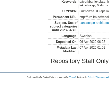
Keywords:
påverkbar lekplats, l
lekredskap, Malmös 
URN:NBN:
urn:nbn:se:slu:epsil
Permanent URL:
http://urn.kb.se/res
Subject. Use of
Landscape architect
subject categories
until 2023-04-30.:
Language:
Swedish
Deposited On:
06 Apr 2020 06:22
Metadata Last
07 Apr 2020 01:01
Modified:
Repository Staff Onl
Epsilon Archive for Student Projects is
powored by
EPrints 3
developed by
School of Electronics an