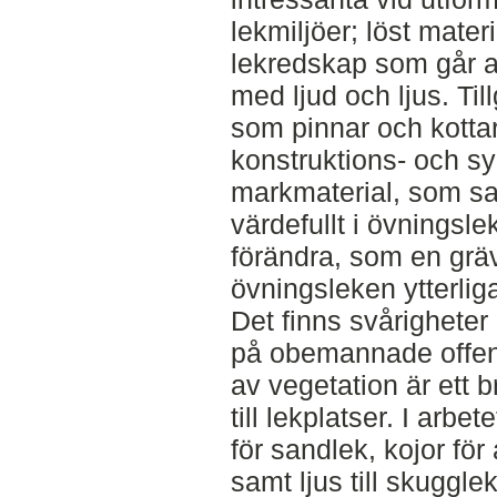
lekmiljöer; löst mater
lekredskap som går at
med ljud och ljus. Till
som pinnar och kottar,
konstruktions- och sy
markmaterial, som sa
värdefullt i övningsl
förändra, som en grä
övningsleken ytterlig
Det finns svårigheter 
på obemannade offentl
av vegetation är ett bra
till lekplatser. I arb
för sandlek, kojor för 
samt ljus till skugglek