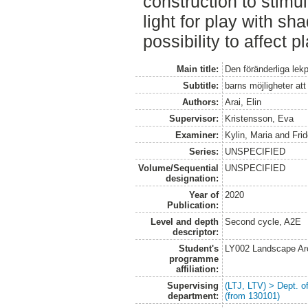
construction to stimu
light for play with sh
possibility to affect 
Main title:
Den föränderliga lek
Subtitle:
barns möjligheter att
Authors:
Arai, Elin
Supervisor:
Kristensson, Eva
Examiner:
Kylin, Maria
and
Frid
Series:
UNSPECIFIED
Volume/Sequential
UNSPECIFIED
designation:
Year of
2020
Publication:
Level and depth
Second cycle, A2E
descriptor:
Student's
LY002 Landscape Ar
programme
affiliation:
Supervising
(LTJ, LTV) > Dept. 
department:
(from 130101)