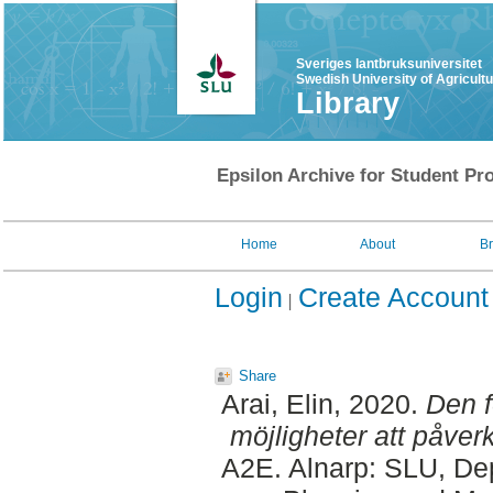
Sveriges lantbruksuniversitet
Swedish University of Agricult
Library
Epsilon Archive for Student Pro
Home
About
B
Login
Create Account
Share
Arai, Elin
, 2020.
Den f
möjligheter att påverk
A2E. Alnarp: SLU, Dep