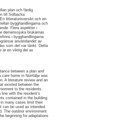
llan plan och färdig
ön till Solbacka
En litteraturöversikt och en
 mellan bygghandlingarna och
oende. Flera aspekter i
l de demenssjuka brukarnas
rfinns i bygghandlingarna
l begränsar användandet av
ndas som det var tänkt. Detta
e är en viktig del av
istance between a plan and
a care home in Norrtälje was
n. A literature review and an
hat existed between the
ronment to the residents.
ine with the resident’s
ts contained in the building
 in many cases limit their
nt can be used as intended.
ed. The outdoor environment
the beginning for adaptations