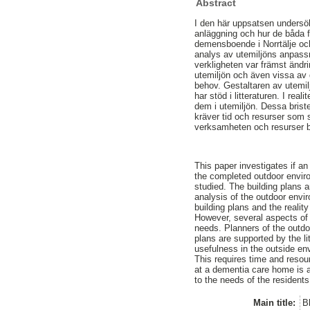
Abstract
I den här uppsatsen undersök
anläggning och hur de båda för
demensboende i Norrtälje och 
analys av utemiljöns anpass
verkligheten var främst ändri
utemiljön och även vissa av 
behov. Gestaltaren av utemi
har stöd i litteraturen. I re
dem i utemiljön. Dessa briste
kräver tid och resurser som sä
verksamheten och resurser bo
This paper investigates if a
the completed outdoor enviro
studied. The building plans a
analysis of the outdoor envi
building plans and the reali
However, several aspects of 
needs. Planners of the outdo
plans are supported by the l
usefulness in the outside e
This requires time and resou
at a dementia care home is a
to the needs of the residents
Main title:
B