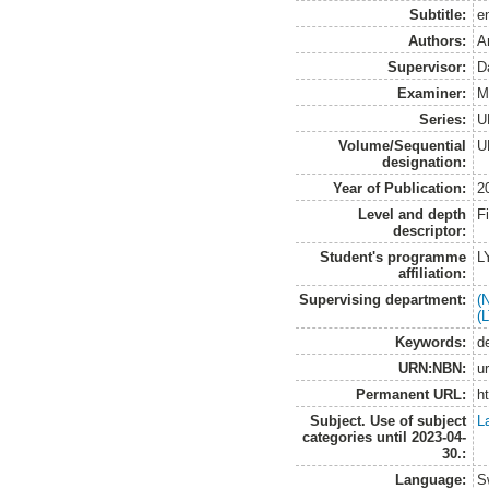
Subtitle:
e
Authors:
A
Supervisor:
D
Examiner:
M
Series:
U
Volume/Sequential
U
designation:
Year of Publication:
2
Level and depth
F
descriptor:
Student's programme
L
affiliation:
Supervising department:
(
(
Keywords:
de
URN:NBN:
u
Permanent URL:
h
Subject. Use of subject
L
categories until 2023-04-
30.:
Language:
S