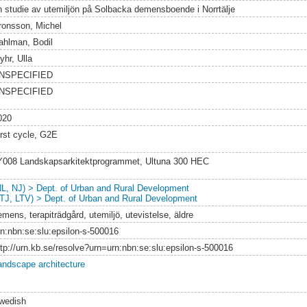
n studie av utemiljön på Solbacka demensboende i Norrtälje
ronsson, Michel
ahlman, Bodil
yhr, Ulla
NSPECIFIED
NSPECIFIED
020
irst cycle, G2E
Y008 Landskapsarkitektprogrammet, Ultuna 300 HEC
NL, NJ) > Dept. of Urban and Rural Development
LTJ, LTV) > Dept. of Urban and Rural Development
mens, terapiträdgård, utemiljö, utevistelse, äldre
rn:nbn:se:slu:epsilon-s-500016
ttp://urn.kb.se/resolve?urn=urn:nbn:se:slu:epsilon-s-500016
andscape architecture
wedish