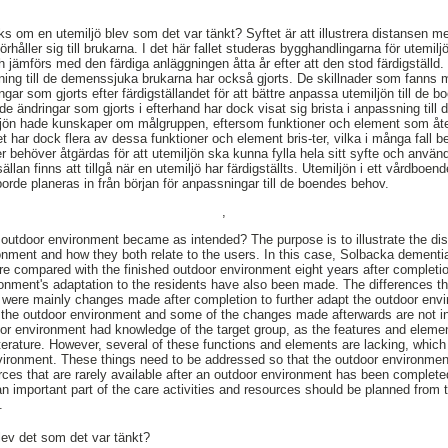
s om en utemiljö blev som det var tänkt? Syftet är att illustrera distansen me
håller sig till brukarna. I det här fallet studeras bygghandlingarna för utemilj
jämförs med den färdiga anläggningen åtta år efter att den stod färdigställd. 
ning till de demenssjuka brukarna har också gjorts. De skillnader som fanns
ngar som gjorts efter färdigställandet för att bättre anpassa utemiljön till de b
de ändringar som gjorts i efterhand har dock visat sig brista i anpassning til
ljön hade kunskaper om målgruppen, eftersom funktioner och element som åte
alitet har dock flera av dessa funktioner och element bris-ter, vilka i många fal
r behöver åtgärdas för att utemiljön ska kunna fylla hela sitt syfte och anvä
llan finns att tillgå när en utemiljö har färdigställts. Utemiljön i ett vårdboend
rde planeras in från början för anpassningar till de boendes behov.
,
n outdoor environment became as intended? The purpose is to illustrate the d
nment and how they both relate to the users. In this case, Solbacka dementi
re compared with the finished outdoor environment eight years after completio
ronment's adaptation to the residents have also been made. The differences t
ty were mainly changes made after completion to further adapt the outdoor envi
the outdoor environment and some of the changes made afterwards are not in l
or environment had knowledge of the target group, as the features and elemen
iterature. However, several of these functions and elements are lacking, which
nvironment. These things need to be addressed so that the outdoor environme
rces that are rarely available after an outdoor environment has been complet
n important part of the care activities and resources should be planned from 
.
lev det som det var tänkt?