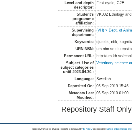
Level and depth
First cycle, G2E
descriptor:
Student's
VK002 Ethology and
programme
affiliation:
Supervising
(VH) > Dept. of Anim
department:
Keywords:
djuretik, etik, kogni
URN:NBN:
urn:nbn:se:slu:epsil
Permanent URL:
http://urn.kb.se/res
Subject. Use of
Veterinary science a
subject categories
until 2023-04-30.:
Language:
Swedish
Deposited On:
05 Sep 2019 15:45
Metadata Last
06 Sep 2019 01:00
Modified:
Repository Staff Onl
Epsilon Archive for Student Projects is
powored by
EPrints 3
developed by
School of Electronics an