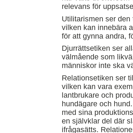
relevans för uppsats
Utilitarismen ser den 
vilken kan innebära at
för att gynna andra, f
Djurrättsetiken ser all
välmående som likvärd
människor inte ska vä
Relationsetiken ser ti
vilken kan vara exem
lantbrukare och produ
hundägare och hund. I
med sina produktions
en självklar del där s
ifrågasätts. Relatio