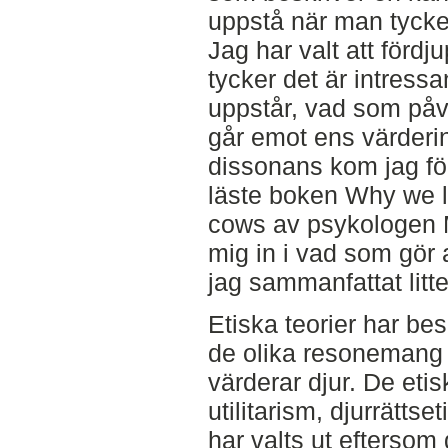
uppstå när man tycke
Jag har valt att förd
tycker det är intress
uppstår, vad som påv
går emot ens värderi
dissonans kom jag för
läste boken Why we l
cows av psykologen M
mig in i vad som gör a
jag sammanfattat litt
Etiska teorier har bes
de olika resonemang 
värderar djur. De etis
utilitarism, djurrättse
har valts ut eftersom