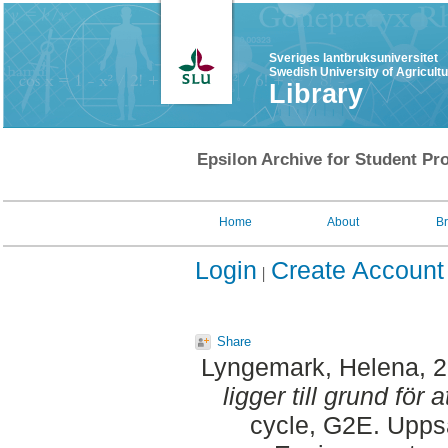
Sveriges lantbruksuniversitet
Swedish University of Agricult
Library
Epsilon Archive for Student Pro
Home
About
B
Login
Create Account
Share
Lyngemark, Helena
, 
ligger till grund för 
cycle, G2E. Upps