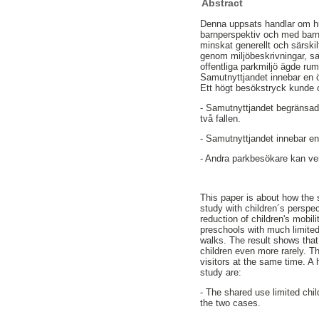
Abstract
Denna uppsats handlar om hur
barnperspektiv och med barns a
minskat generellt och särski
genom miljöbeskrivningar, sa
offentliga parkmiljö ägde ru
Samutnyttjandet innebar en ö
Ett högt besökstryck kunde o
- Samutnyttjandet begränsade
två fallen.
- Samutnyttjandet innebar en 
- Andra parkbesökare kan ver
This paper is about how the 
study with children´s perspe
reduction of children's mobi
preschools with much limited
walks. The result shows that
children even more rarely. T
visitors at the same time. A h
study are:
- The shared use limited chil
the two cases.