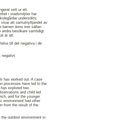
gerat sett ur ett
rihet i stadsmiljöer har
rskolegårdar undersökts
 visar att samutnyttjandet av
re barnen ännu mer sällan.
e andra besökare samtidigt.
t är att:
lse till det negativa i de
 negativt.
ols has worked out. A case
ion processes have led to the
y has explored two
bservations and child led
nch, and for the younger
lic environment had other
wn from the result of the
in the outdoor environment in