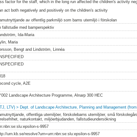
ss factor for the staff, which in the long run affected the children's activity neg
an act both negatively and positively on the children's activity
amutnyttjande av offentlig parkmiljö som barns utemiljö i förskolan
n fallstudie med barnperspektiv
undström, Ida-Maria
ylin, Maria
ersson, Bengt
and
Lindström, Linnéa
NSPECIFIED
NSPECIFIED
018
econd cycle, A2E
Y002 Landscape Architecture Programme, Alnarp 300 HEC
LTJ, LTV) > Dept. of Landscape Architecture, Planning and Management (from
mutnyttjande, offentliga utemiljöer, förskolebarns utemiljöer, små förskolegård
relsefrihet, naturkontakt, miljöerbjudanden, fallstudieundersökning
rn:nbn:se:slu:epsilon-s-9957
ttp://urn.kb.se/resolve?urn=urn:nbn:se:slu:epsilon-s-9957