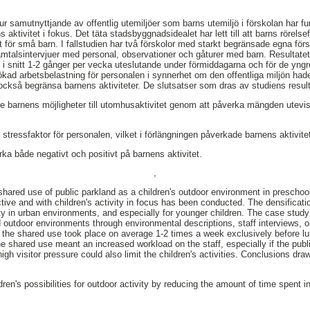
 samutnyttjande av offentlig utemiljöer som barns utemiljö i förskolan har fun
ktivitet i fokus. Det täta stadsbyggnadsidealet har lett till att barns rörelsef
lt för små barn. I fallstudien har två förskolor med starkt begränsade egna fö
mtalsintervjuer med personal, observationer och gåturer med barn. Resultatet
m i snitt 1-2 gånger per vecka uteslutande under förmiddagarna och för de yng
kad arbetsbelastning för personalen i synnerhet om den offentliga miljön had
ckså begränsa barnens aktiviteter. De slutsatser som dras av studiens resulta
 barnens möjligheter till utomhusaktivitet genom att påverka mängden uteviste
stressfaktor för personalen, vilket i förlängningen påverkade barnens aktivitet
ka både negativt och positivt på barnens aktivitet.
,
shared use of public parkland as a children's outdoor environment in prescho
ctive and with children's activity in focus has been conducted. The densificat
lity in urban environments, and especially for younger children. The case stud
 outdoor environments through environmental descriptions, staff interviews, o
 the shared use took place on average 1-2 times a week exclusively before lu
he shared use meant an increased workload on the staff, especially if the pub
igh visitor pressure could also limit the children's activities. Conclusions dra
dren's possibilities for outdoor activity by reducing the amount of time spent 