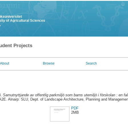
uksuniversitet
ity of Agricultural Sciences
y
udent Projects
About
Browse
Search
8.
Samutnyttjande av offentlig parkmiljö som barns utemiljö i förskolan : en fa
A2E. Alnarp: SLU, Dept. of Landscape Architecture, Planning and Managemen
PDF
2MB