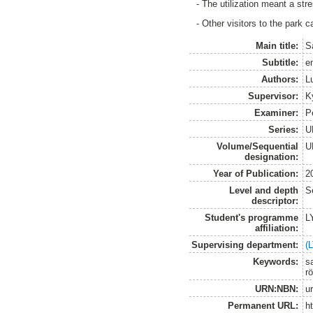
- The utilization meant a stre
- Other visitors to the park c
Main title:
S
Subtitle:
e
Authors:
L
Supervisor:
K
Examiner:
P
Series:
U
Volume/Sequential
U
designation:
Year of Publication:
2
Level and depth
S
descriptor:
Student's programme
L
affiliation:
Supervising department:
(
Keywords:
sa
rö
URN:NBN:
u
Permanent URL:
h