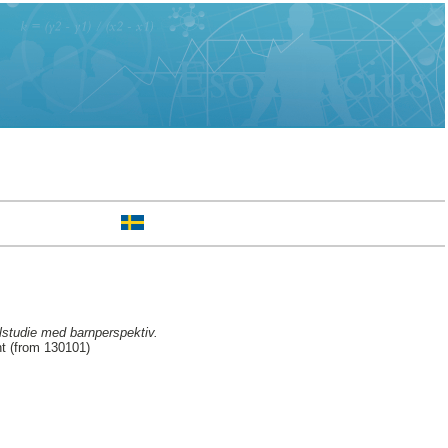
llstudie med barnperspektiv.
t (from 130101)