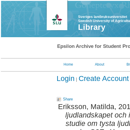
Sveriges lantbruksuniversitet
Swedish University of Agricult
Library
Epsilon Archive for Student Pro
Home
About
B
Login
Create Account
Share
Eriksson, Matilda
, 20
ljudlandskapet och i
studie om tysta ljud