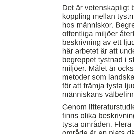
Det är vetenskapligt b
koppling mellan tystn
hos människor. Begrepp
offentliga miljöer åte
beskrivning av ett lj
här arbetet är att un
begreppet tystnad i s
miljöer. Målet är ock
metoder som landska
för att främja tysta lj
människans välbefin
Genom litteraturstudie
finns olika beskrivnin
tysta områden. Flera k
område är en plats dä