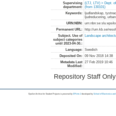
Supervising
(LTJ, LTV) > Dept. 
department:
(from 130101)
Keywords:
ljudlandskap, tystnad
ljudreducering, urban
URN:NBN:
urn:nbn:se:slu:epsil
Permanent URL:
http://urn.kb.se/res
Subject. Use of
Landscape architect
subject categories
until 2023-04-30.:
Language:
Swedish
Deposited On:
09 Nov 2018 14:38
Metadata Last
27 Feb 2019 10:46
Modified:
Repository Staff Onl
Epsilon Archive for Student Projects is
powored by
EPrints 3
developed by
School of Electronics an