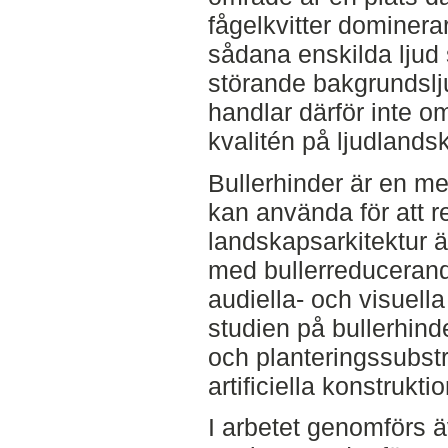
fågelkvitter dominerar
sådana enskilda ljud
störande bakgrundslj
handlar därför inte o
kvalitén på ljudlands
Bullerhinder är en m
kan använda för att r
landskapsarkitektur är
med bullerreduceran
audiella- och visuella
studien på bullerhind
och planteringssubst
artificiella konstruktio
I arbetet genomförs ä