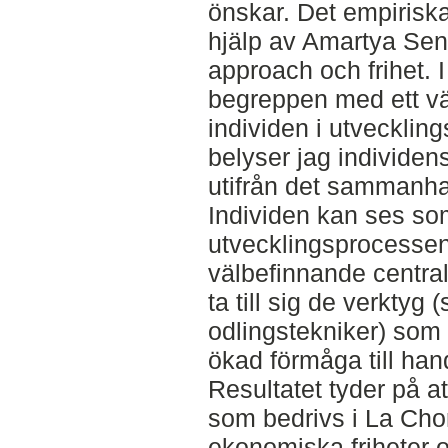
önskar. Det empirisk
hjälp av Amartya Sen
approach och frihet. 
begreppen med ett vär
individen i utveckli
belyser jag individen
utifrån det sammanhan
Individen kan ses som
utvecklingsprocessen
välbefinnande centra
ta till sig de verktyg
odlingstekniker) som
ökad förmåga till han
Resultatet tyder på a
som bedrivs i La Cho
ekonomiska friheter o