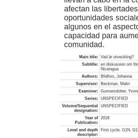
afectan las libertade
oportunidades sociale
algunos en el aspect
capacidad para aumen
comunidad.
Main title:
Vad är utveckling?
Subtitle:
en diskussion om fö
Nicaragua
Authors:
Blidfors, Johanna
Supervisor:
Beckman, Malin
Examiner:
Gunnarsdotter, Yvon
Series:
UNSPECIFIED
Volume/Sequential
UNSPECIFIED
designation:
Year of
2018
Publication:
Level and depth
First cycle, G1N, G
descriptor: