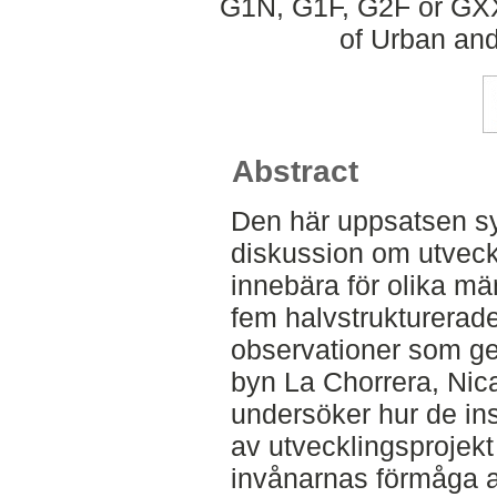
G1N, G1F, G2F or GXX
of Urban an
Abstract
Den här uppsatsen syf
diskussion om utveck
innebära för olika mä
fem halvstrukturerade
observationer som ge
byn La Chorrera, Ni
undersöker hur de ins
av utvecklingsprojek
invånarnas förmåga att