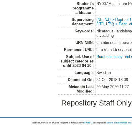
Student's
NY007 Agriculture 
programme
affiliation:
Supervising
(NL, NJ) > Dept. of
department:
(LTJ, LTV) > Dept. 
Keywords:
Nicaragua, landsbygd
utveckling
URN:NBN:
urn:nbn:se:slu:epsil
Permanent URL:
http://urn.kb.se/res
Subject. Use of
Rural sociology and 
subject categories
until 2023-04-30.:
Language:
Swedish
Deposited On:
24 Oct 2018 13:06
Metadata Last
20 May 2020 11:27
Modified:
Repository Staff Onl
Epsilon Archive for Student Projects is
powored by
EPrints 3
developed by
School of Electronics an