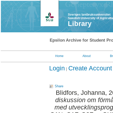
Sveriges lantbruksuniversitet
Swedish University of Agricult
Library
Epsilon Archive for Student Pro
Home
About
B
Login
Create Account
Share
Blidfors, Johanna
, 
diskussion om förmå
med utvecklingsprog