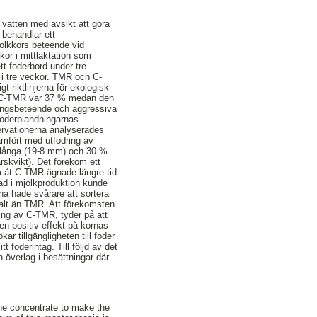
h vatten med avsikt att göra
 behandlar ett
jölkkors beteende vid
kor i mittlaktation som
 foderbord under tre
i tre veckor. TMR och C-
 riktlinjerna för ekologisk
) i C-TMR var 37 % medan den
ringsbeteende och aggressiva
foderblandningarnas
servationerna analyserades
ämfört med utfodring av
llånga (19-8 mm) och 30 %
rskvikt). Det förekom ett
m åt C-TMR ägnade längre tid
nad i mjölkproduktion kunde
a hade svårare att sortera
halt än TMR. Att förekomsten
ring av C-TMR, tyder på att
 positiv effekt på kornas
r tillgängligheten till foder
tt foderintag. Till följd av det
n överlag i besättningar där
the concentrate to make the