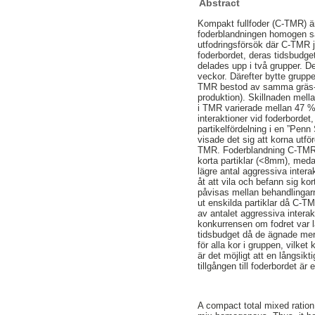
Abstract
Kompakt fullfoder (C-TMR) är 
foderblandningen homogen så 
utfodringsförsök där C-TMR jä
foderbordet, deras tidsbudge
delades upp i två grupper. 
veckor. Därefter bytte grup
TMR bestod av samma gräs-och
produktion). Skillnaden mell
i TMR varierade mellan 47 %
interaktioner vid foderborde
partikelfördelning i en ”Pen
visade det sig att korna utf
TMR. Foderblandning C-TMR b
korta partiklar (<8mm), meda
lägre antal aggressiva inte
åt att vila och befann sig ko
påvisas mellan behandlingar
ut enskilda partiklar då C-T
av antalet aggressiva interak
konkurrensen om fodret var 
tidsbudget då de ägnade mer t
för alla kor i gruppen, vilket 
är det möjligt att en långsik
tillgången till foderbordet är
A compact total mixed ration