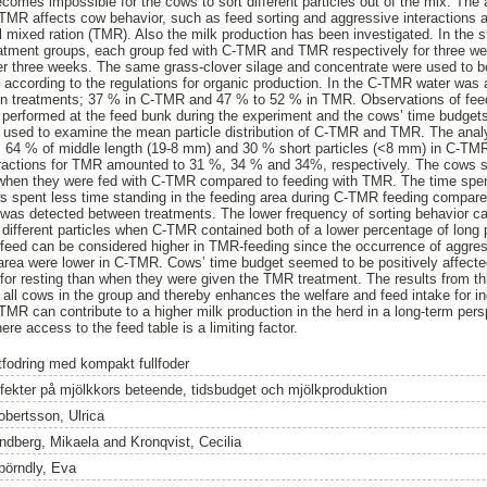
omes impossible for the cows to sort different particles out of the mix. The a
TMR affects cow behavior, such as feed sorting and aggressive interactions 
tal mixed ration (TMR). Also the milk production has been investigated. In the 
eatment groups, each group fed with C-TMR and TMR respectively for three w
er three weeks. The same grass-clover silage and concentrate were used to
s) according to the regulations for organic production. In the C-TMR water was
en treatments; 37 % in C-TMR and 47 % to 52 % in TMR. Observations of feed
e performed at the feed bunk during the experiment and the cows’ time budge
s used to examine the mean particle distribution of C-TMR and TMR. The anal
, 64 % of middle length (19-8 mm) and 30 % short particles (<8 mm) in C-TMR
fractions for TMR amounted to 31 %, 34 % and 34%, respectively. The cows s
 when they were fed with C-TMR compared to feeding with TMR. The time spent
spent less time standing in the feeding area during C-TMR feeding compar
n was detected between treatments. The lower frequency of sorting behavior c
rt different particles when C-TMR contained both of a lower percentage of long
 feed can be considered higher in TMR-feeding since the occurrence of aggres
g area were lower in C-TMR. Cows’ time budget seemed to be positively affec
 for resting than when they were given the TMR treatment. The results from 
or all cows in the group and thereby enhances the welfare and feed intake for 
C-TMR can contribute to a higher milk production in the herd in a long-term pers
ere access to the feed table is a limiting factor.
tfodring med kompakt fullfoder
ffekter på mjölkkors beteende, tidsbudget och mjölkproduktion
obertsson, Ulrica
indberg, Mikaela
and
Kronqvist, Cecilia
pörndly, Eva