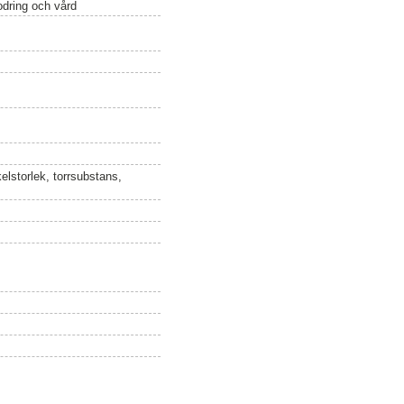
odring och vård
kelstorlek, torrsubstans,