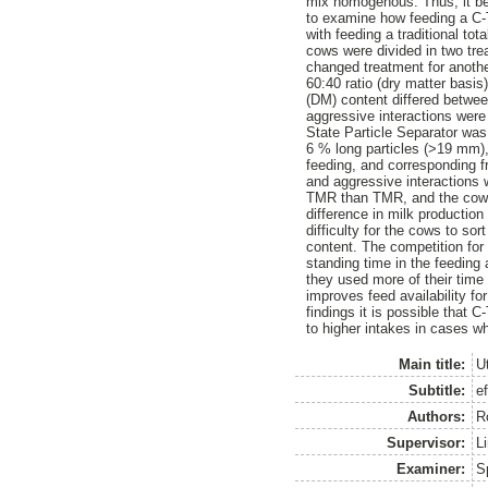
mix homogenous. Thus, it bec
to examine how feeding a C-
with feeding a traditional to
cows were divided in two tr
changed treatment for anoth
60:40 ratio (dry matter basi
(DM) content differed betwe
aggressive interactions wer
State Particle Separator wa
6 % long particles (>19 mm)
feeding, and corresponding 
and aggressive interactions
TMR than TMR, and the cows 
difference in milk productio
difficulty for the cows to so
content. The competition for
standing time in the feedin
they used more of their time
improves feed availability f
findings it is possible that 
to higher intakes in cases wh
Main title:
U
Subtitle:
e
Authors:
R
Supervisor:
L
Examiner:
S