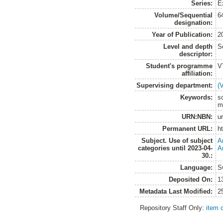
Series:
E
Volume/Sequential
6
designation:
Year of Publication:
2
Level and depth
S
descriptor:
Student's programme
V
affiliation:
Supervising department:
(
Keywords:
so
m
URN:NBN:
u
Permanent URL:
h
Subject. Use of subject
A
categories until 2023-04-
A
30.:
Language:
S
Deposited On:
1
Metadata Last Modified:
2
Repository Staff Only:
item 