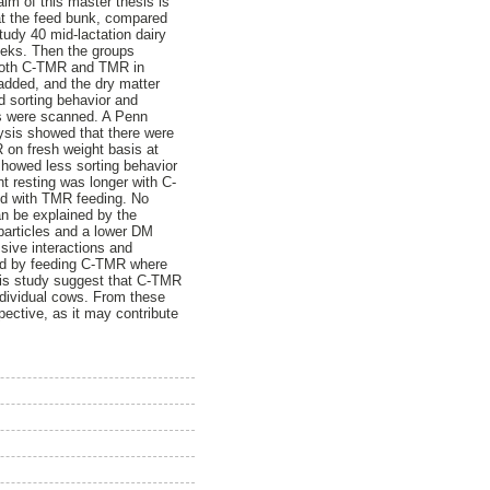
im of this master thesis is
at the feed bunk, compared
study 40 mid-lactation dairy
eeks. Then the groups
 both C-TMR and TMR in
 added, and the dry matter
 sorting behavior and
ts were scanned. A Penn
ysis showed that there were
 on fresh weight basis at
howed less sorting behavior
 resting was longer with C-
ed with TMR feeding. No
an be explained by the
 particles and a lower DM
sive interactions and
ted by feeding C-TMR where
this study suggest that C-TMR
individual cows. From these
pective, as it may contribute