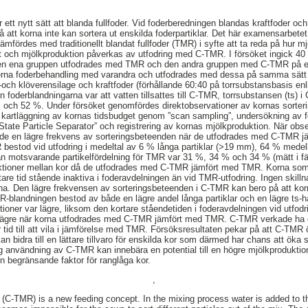
ett nytt sätt att blanda fullfoder. Vid foderberedningen blandas kraftfoder oc
att korna inte kan sortera ut enskilda foderpartiklar. Det här examensarbetet
mfördes med traditionellt blandat fullfoder (TMR) i syfte att ta reda på hur m
t och mjölkproduktion påverkas av utfodring med C-TMR. I försöket ingick 40 
Den ena gruppen utfodrades med TMR och den andra gruppen med C-TMR på ett
perna foderbehandling med varandra och utfodrades med dessa på samma sätt 
 klöverensilage och kraftfoder (förhållande 60:40 på torrsubstansbasis enligt
an foderblandningarna var att vatten tillsattes till C-TMR, torrsubstansen (ts
 och 52 %. Under försöket genomfördes direktobservationer av kornas sorte
t, kartläggning av kornas tidsbudget genom ”scan sampling”, undersökning av 
n State Particle Separator” och registrering av kornas mjölkproduktion. När ob
örde en lägre frekvens av sorteringsbeteenden när de utfodrades med C-TMR j
estod vid utfodring i medeltal av 6 % långa partiklar (>19 mm), 64 % mede
n motsvarande partikelfördelning för TMR var 31 %, 34 % och 34 % (mätt i fä
raktioner mellan kor då de utfodrades med C-TMR jämfört med TMR. Korna so
rtare tid stående inaktiva i foderavdelningen än vid TMR-utfodring. Ingen skill
na. Den lägre frekvensen av sorteringsbeteenden i C-TMR kan bero på att korn
MR-blandningen bestod av både en lägre andel långa partiklar och en lägre ts-
tioner var lägre, liksom den kortare ståendetiden i foderavdelningen vid utfod
lägre när korna utfodrades med C-TMR jämfört med TMR. C-TMR verkade ha en
id till att vila i jämförelse med TMR. Försöksresultaten pekar på att C-TMR öka
kan bidra till en lättare tillvaro för enskilda kor som därmed har chans att öka si
tig användning av C-TMR kan innebära en potential till en högre mjölkproduktio
 en begränsande faktor för ranglåga kor.
,
 (C-TMR) is a new feeding concept. In the mixing process water is added to 