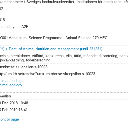
xamensarbete / Sveriges lantbruksuniversitet, Institutionen för husdjurens utf
42
018
econd cycle, A2E
Y001 Agricultural Science Programme - Animal Science 270 HEC
VH) > Dept. of Animal Nutrition and Management (until 231231)
ciala interaktioner, välfärd, konkurrens, vila, ättid, ståendetid, sortering, parti
jölkavkastning, foderberedning
rn:nbn:se:slu:epsilon-s-10023
ttp://urn.kb.se/resolve?urn=urn:nbn:se:slu:epsilon-s-10023
nimal feeding
nimal ecology
wedish
3 Dec 2018 10:48
5 Feb 2019 13:41
control page