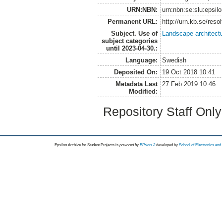
URN:NBN:
urn:nbn:se:slu:epsil
Permanent URL:
http://urn.kb.se/res
Subject. Use of
Landscape architect
subject categories
until 2023-04-30.:
Language:
Swedish
Deposited On:
19 Oct 2018 10:41
Metadata Last
27 Feb 2019 10:46
Modified:
Repository Staff Onl
Epsilon Archive for Student Projects is
powored by
EPrints 3
developed by
School of Electronics an