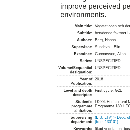
improve perceived per
environments.
Main title:
Vegetationen och de
Subtitle:
betydande faktorer i
Authors:
Berg, Hanna
Supervisor:
Sundevall, Elin
Examiner:
Gunnarsson, Allan
Series:
UNSPECIFIED
Volume/Sequential
UNSPECIFIED
designation:
Year of
2018
Publication:
Level and depth
First cycle, G2E
descriptor:
Student's
LK004 Horticultural
programme
Programme 180 HE
affiliation:
Supervising
(LTJ, LTV) > Dept. 
department:
(from 130101)
Keywords:
ökad vegetation, bos