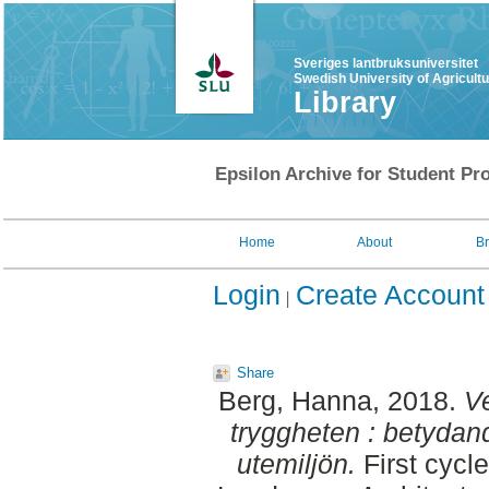
Sveriges lantbruksuniversitet
Swedish University of Agricult
Library
Epsilon Archive for Student Pro
Home
About
B
Login
Create Account
Share
Berg, Hanna
, 2018.
V
tryggheten : betydan
utemiljön.
First cycl