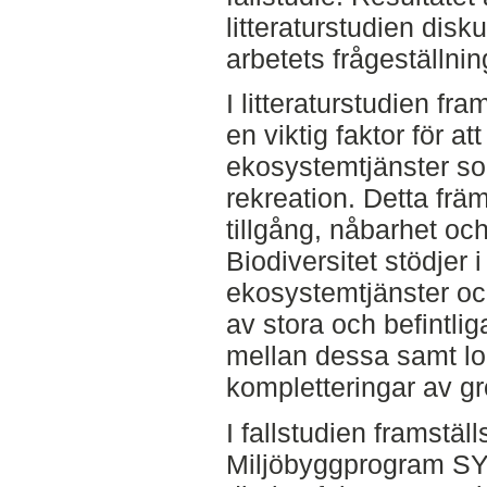
litteraturstudien disk
arbetets frågeställnin
I litteraturstudien fr
en viktig faktor för at
ekosystemtjänster so
rekreation. Detta fr
tillgång, nåbarhet oc
Biodiversitet stödjer i 
ekosystemtjänster o
av stora och befintli
mellan dessa samt l
kompletteringar av gr
I fallstudien framst
Miljöbyggprogram SYD