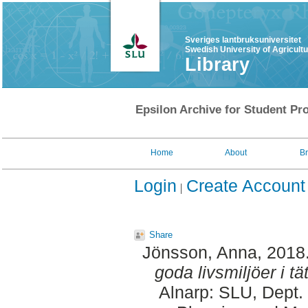
Sveriges lantbruksuniversitet
Swedish University of Agricult
Library
Epsilon Archive for Student Pro
Home
About
B
Login
Create Account
Share
Jönsson, Anna
, 2018
goda livsmiljöer i tä
Alnarp: SLU, Dept.