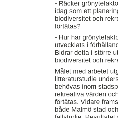
- Räcker grönytefak
idag som ett planerin
biodiversitet och rek
förtätas?
- Hur har grönytefakt
utvecklats i förhållan
Bidrar detta i större u
biodiversitet och rek
Målet med arbetet ut
litteraturstudie under
behövas inom stadspl
rekreativa värden och
förtätas. Vidare frams
både Malmö stad och
fallstudie. Resultatet