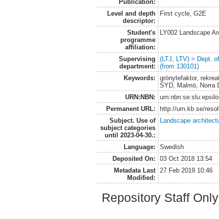
Publication:
Level and depth
First cycle, G2E
descriptor:
Student's
LY002 Landscape Ar
programme
affiliation:
Supervising
(LTJ, LTV) > Dept. 
department:
(from 130101)
Keywords:
grönytefaktor, rekrea
SYD, Malmö, Norra 
URN:NBN:
urn:nbn:se:slu:epsil
Permanent URL:
http://urn.kb.se/res
Subject. Use of
Landscape architect
subject categories
until 2023-04-30.:
Language:
Swedish
Deposited On:
03 Oct 2018 13:54
Metadata Last
27 Feb 2019 10:46
Modified:
Repository Staff Onl