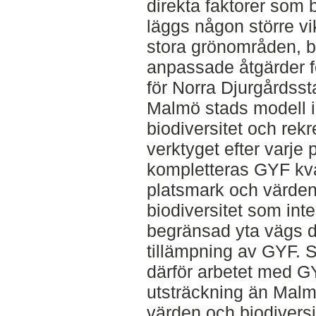
direkta faktorer som b
läggs någon större vikt
stora grönområden, bef
anpassade åtgärder f
för Norra Djurgårdssta
Malmö stads modell inf
biodiversitet och rek
verktyget efter varje
kompletteras GYF kv
platsmark och värden 
biodiversitet som int
begränsad yta vägs d
tillämpning av GYF. 
därför arbetet med GY
utsträckning än Malm
värden och biodiversi