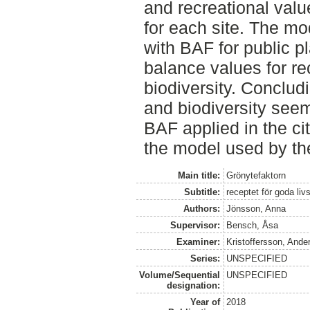
and recreational valu
for each site. The m
with BAF for public p
balance values for re
biodiversity. Conclud
and biodiversity seem
BAF applied in the ci
the model used by th
Main title:
Grönytefaktorn
Subtitle:
receptet för goda livs
Authors:
Jönsson, Anna
Supervisor:
Bensch, Åsa
Examiner:
Kristoffersson, Ande
Series:
UNSPECIFIED
Volume/Sequential
UNSPECIFIED
designation:
Year of
2018