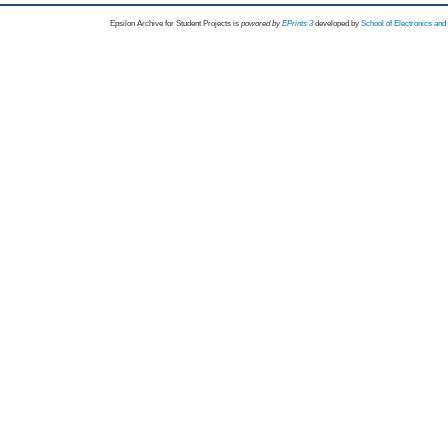
Epsilon Archive for Student Projects is
powored by
EPrints 3
developed by
School of Electronics an